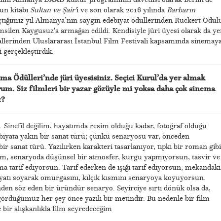
yun kitabı
Sultan ve Şair'
i ve son olarak 2016 yılında
Barbarın
eçtiğimiz yıl Almanya’nın saygın edebiyat ödüllerinden Rückert Ödül
emsilen Kaygusuz'a armağan edildi. Kendisiyle jüri üyesi olarak da ye
allerinden Uluslararası İstanbul Film Festivali kapsamında sinemaya
 gerçekleştirdik.
şma Ödülleri’nde jüri üyesisiniz. Seçici Kurul’da yer almak
urum. Siz filmleri bir yazar gözüyle mi yoksa daha çok sinema
z?
 Sinefil değilim, hayatımda resim olduğu kadar, fotoğraf olduğu
biyata yakın bir sanat türü; çünkü senaryosu var, önceden
bir sanat türü. Yazılırken karakteri tasarlanıyor, tıpkı bir roman gibi
m, senaryoda düşünsel bir atmosfer, kurgu yapmıyorsun, tasvir ve
a tarif ediyorsun. Tarif ederken de ışığı tarif ediyorsun, mekandaki
biyatı soyarak omurgasını, kılçık kısmını senaryoya koyuyorsun.
nden söz eden bir üründür senaryo. Seyirciye sırtı dönük olsa da,
 gördüğümüz her şey önce yazılı bir metindir. Bu nedenle bir film
 bir alışkanlıkla film seyredeceğim