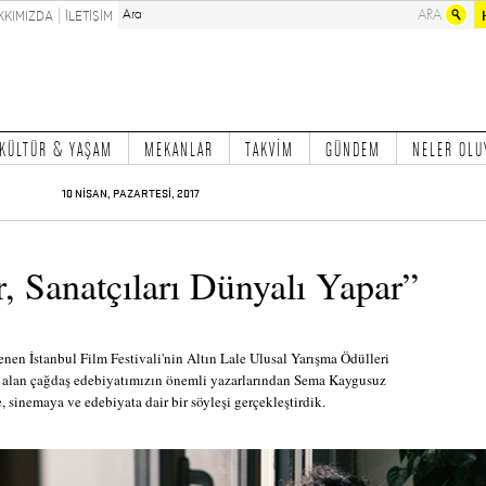
KKIMIZDA
İLETİŞİM
KÜLTÜR & YAŞAM
MEKANLAR
TAKVİM
GÜNDEM
NELER OLU
10 NİSAN, PAZARTESİ, 2017
r, Sanatçıları Dünyalı Yapar”
enen İstanbul Film Festivali'nin Altın Lale Ulusal Yarışma Ödülleri
r alan çağdaş edebiyatımızın önemli yazarlarından Sema Kaygusuz
le, sinemaya ve edebiyata dair bir söyleşi gerçekleştirdik.