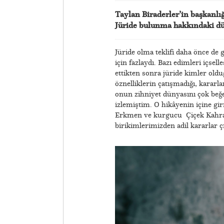
Taylan Biraderler’in başkanlığı
Jüride bulunma hakkındaki dü
Jüride olma teklifi daha önce d
için fazlaydı. Bazı edimleri içsell
ettikten sonra jüride kimler ol
öznelliklerin çatışmadığı, kararl
onun zihniyet dünyasını çok beğe
izlemiştim. O hikâyenin içine g
Erkmen ve kurgucu Çiçek Kahraman
birikimlerimizden adil kararlar 