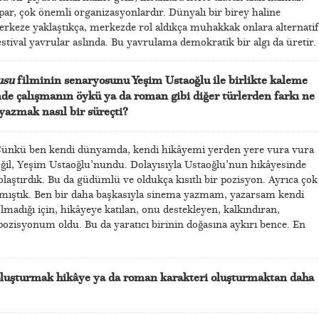
yapar, çok önemli organizasyonlardır. Dünyalı bir birey haline
 merkeze yaklaştıkça, merkezde rol aldıkça muhakkak onlara alternatif
estival yavrular aslında. Bu yavrulama demokratik bir algı da üretir.
usu
filminin senaryosunu Yeşim Ustaoğlu ile birlikte kaleme
de çalışmanın öykü ya da roman gibi diğer türlerden farkı ne
yazmak nasıl bir süreçti?
 Çünkü ben kendi dünyamda, kendi hikâyemi yerden yere vura vura
ğil, Yeşim Ustaoğlu’nundu. Dolayısıyla Ustaoğlu’nun hikâyesinde
yolaştırdık. Bu da güdümlü ve oldukça kısıtlı bir pozisyon. Ayrıca çok
ışmıştık. Ben bir daha başkasıyla sinema yazmam, yazarsam kendi
madığı için, hikâyeye katılan, onu destekleyen, kalkındıran,
pozisyonum oldu. Bu da yaratıcı birinin doğasına aykırı bence. En
luşturmak hikâye ya da roman karakteri oluşturmaktan daha