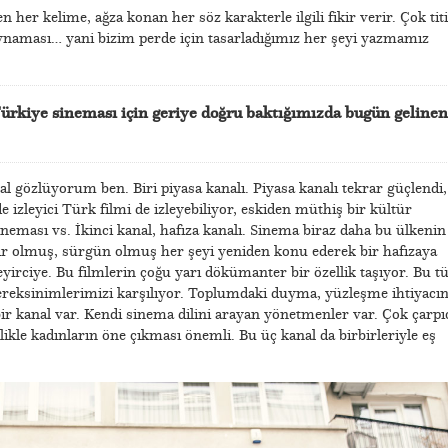
n her kelime, ağza konan her söz karakterle ilgili fikir verir. Çok tit
 oynaması… yani bizim perde için tasarladığımız her şeyi yazmamız
ürkiye sineması için geriye doğru baktığımızda bugün gelinen
l gözlüyorum ben. Biri piyasa kanalı. Piyasa kanalı tekrar güçlendi,
 izleyici Türk filmi de izleyebiliyor, eskiden müthiş bir kültür
eması vs. İkinci kanal, hafıza kanalı. Sinema biraz daha bu ülkenin
sır olmuş, sürgün olmuş her şeyi yeniden konu ederek bir hafızaya
eyirciye. Bu filmlerin çoğu yarı dökümanter bir özellik taşıyor. Bu t
ereksinimlerimizi karşılıyor. Toplumdaki duyma, yüzleşme ihtiyacın
 bir kanal var. Kendi sinema dilini arayan yönetmenler var. Çok çarpı
likle kadınların öne çıkması önemli. Bu üç kanal da birbirleriyle eş