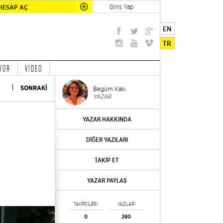
Giriş Yap
HESAP AÇ
EN
TR
YOR
VİDEO
SONRAKİ
Begüm Kakı
YAZAR
YAZAR HAKKINDA
DİĞER YAZILARI
TAKİP ET
YAZAR PAYLAŞ
TAKİPÇİLERİ
YAZILARI
0
280