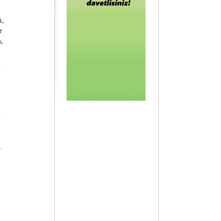
ü,
r
,
.