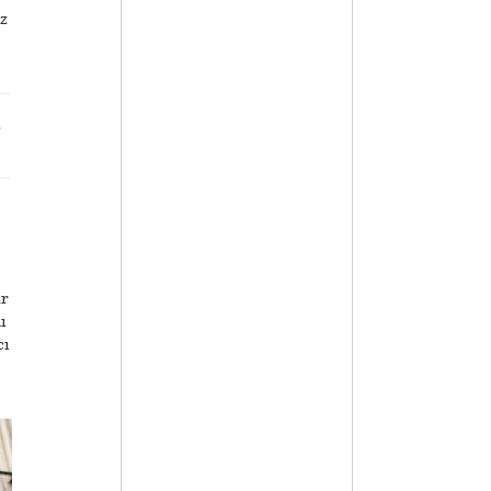
iz
ür
ı
cı