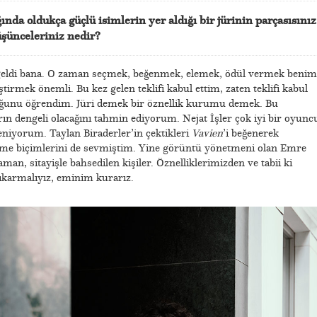
nda oldukça güçlü isimlerin yer aldığı bir jürinin parçasısınız
şünceleriniz nedir?
e geldi bana. O zaman seçmek, beğenmek, elemek, ödül vermek benim
eştirmek önemli. Bu kez gelen teklifi kabul ettim, zaten teklifi kabul
duğunu öğrendim. Jüri demek bir öznellik kurumu demek. Bu
arın dengeli olacağını tahmin ediyorum. Nejat İşler çok iyi bir oyunc
niyorum. Taylan Biraderler’in çektikleri
Vavien
’i beğenerek
irme biçimlerini de sevmiştim. Yine görüntü yönetmeni olan Emre
, sitayişle bahsedilen kişiler. Öznelliklerimizden ve tabii ki
çıkarmalıyız, eminim kurarız.