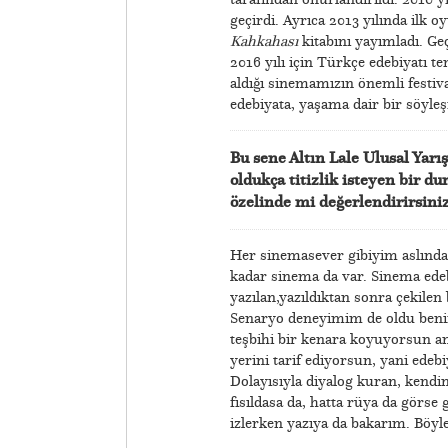
geçirdi. Ayrıca 2013 yılında ilk o
Kahkahası
kitabını yayımladı. G
2016 yılı için Türkçe edebiyatı t
aldığı sinemamızın önemli festiv
edebiyata, yaşama dair bir söyleşi
Bu sene Altın Lale Ulusal Yarı
oldukça titizlik isteyen bir d
özelinde mi değerlendirirsini
Her sinemasever gibiyim aslında.
kadar sinema da var. Sinema ede
yazılan,yazıldıktan sonra çekilen 
Senaryo deneyimim de oldu beni
teşbihi bir kenara koyuyorsun am
yerini tarif ediyorsun, yani ede
Dolayısıyla diyalog kuran, kendi
fısıldasa da, hatta rüya da görse
izlerken yazıya da bakarım. Böyle