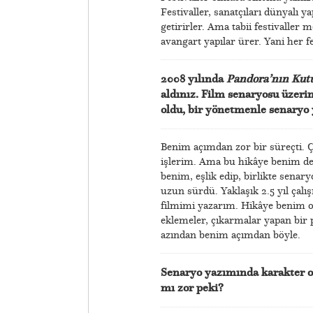
Festivaller, sanatçıları dünyalı 
getirirler. Ama tabii festivaller
avangart yapılar ürer. Yani her f
2008 yılında
Pandora’nın Kut
aldınız.
Film senaryosu üzerin
oldu, bir yönetmenle senaryo 
Benim açımdan zor bir süreçti.
işlerim. Ama bu hikâye benim de
benim, eşlik edip, birlikte senar
uzun sürdü. Yaklaşık 2.5 yıl çal
filmimi yazarım. Hikâye benim ol
eklemeler, çıkarmalar yapan bir 
azından benim açımdan böyle.
Senaryo yazımında karakter o
mı zor peki?