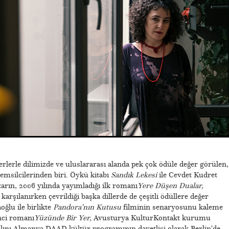
rlerle dilimizde ve uluslararası alanda pek çok ödüle değer görülen,
msilcilerinden biri. Öykü kitabı
Sandık Lekesi
ile Cevdet Kudret
arın, 2006 yılında yayımladığı ilk romanı
Yere Düşen Dualar,
arşılanırken çevrildiği başka dillerde de çeşitli ödüllere değer
ğlu ile birlikte
Pandora'nın Kutusu
filminin senaryosunu kaleme
inci romanı
Yüzünde Bir Yer,
Avusturya KulturKontakt kurumu
yılını Almanya DAAD kültür programının davetlisi olarak Berlin'de