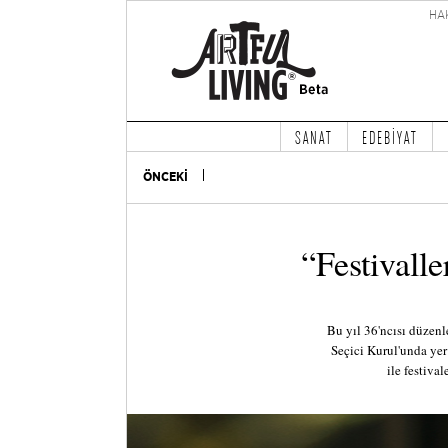
HA
SANAT
EDEBİYAT
ÖNCEKİ
“Festivalle
Bu yıl 36'ncısı düzenl
Seçici Kurul'unda ye
ile festiva