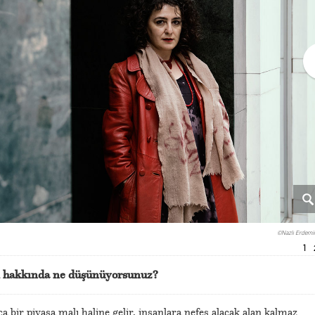
©Nazlı Erdemir
1
sı hakkında ne düşünüyorsunuz?
a bir piyasa malı haline gelir, insanlara nefes alacak alan kalmaz.