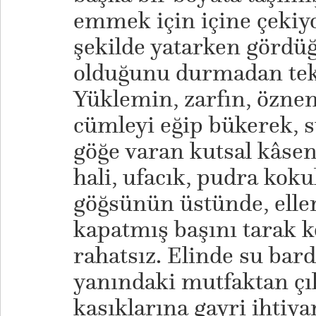
emmek için içine çekiy
şekilde yatarken görd
olduğunu durmadan tek
Yüklemin, zarfın, özneni
cümleyi eğip bükerek, sü
göğe varan kutsal kâse
hali, ufacık, pudra kok
göğsünün üstünde, eller
kapatmış başını tarak k
rahatsız. Elinde su bar
yanındaki mutfaktan ç
kasıklarına gayri ihtiya