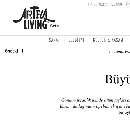
HAKKIMIZDA
İLETİŞİM
SANAT
EDEBİYAT
KÜLTÜR & YAŞAM
ÖNCEKİ
31 TEMMUZ, PAZ
Büy
"Gönlüm ferahlık içinde attım taşları 
İkizimi dudağından öpebilmek için eği
bir öy