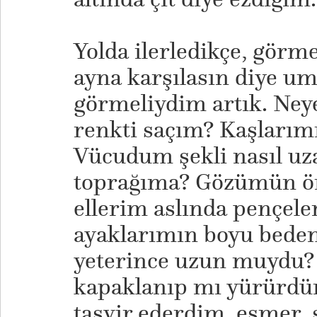
Yolda ilerledikçe, görme
ayna karşılasın diye 
görmeliydim artık. Ne
renkti saçım? Kaşlarımı
Vücudum şekli nasıl uz
toprağıma? Gözümün ön
ellerim aslında pençele
ayaklarımın boyu beden
yeterince uzun muydu?
kapaklanıp mı yürürdü
tasvir ederdim, esmer, s