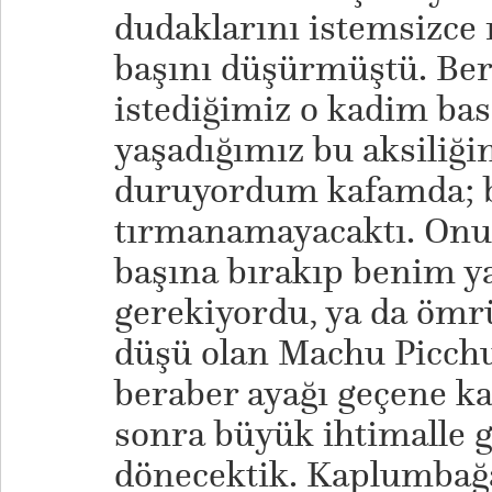
dudaklarını istemsizce
başını düşürmüştü. Be
istediğimiz o kadim b
yaşadığımız bu aksiliği
duruyordum kafamda; be
tırmanamayacaktı. Onu 
başına bırakıp benim y
gerekiyordu, ya da öm
düşü olan Machu Picchu
beraber ayağı geçene k
sonra büyük ihtimalle g
dönecektik. Kaplumbağ