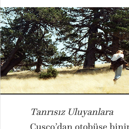
Tanrısız Uluyanlara
Cusco’dan otobüse bini