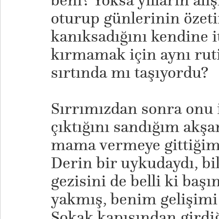
beni? Yoksa yılların alı
oturup günlerinin özet
kanıksadığını kendine i
kırmamak için aynı ruti
sırtında mı taşıyordu?
Sırrımızdan sonra onu i
çıktığını sandığım akşa
mama vermeye gittiğim
Derin bir uykudaydı, bil
gezisini de belli ki başı
yakmış, benim gelişimi
Sokak kapısından girdi