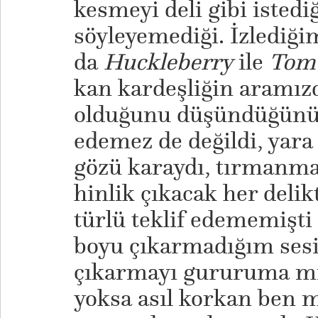
kesmeyi deli gibi isted
söyleyemediği. İzlediğim
da
Huckleberry
ile
Tom
kan kardeşliğin aramızd
olduğunu düşündüğünü 
edemez de değildi, yara 
gözü karaydı, tırmanma
hinlik çıkacak her delikt
türlü teklif edememişti 
boyu çıkarmadığım sesi
çıkarmayı gururuma m
yoksa asıl korkan ben 