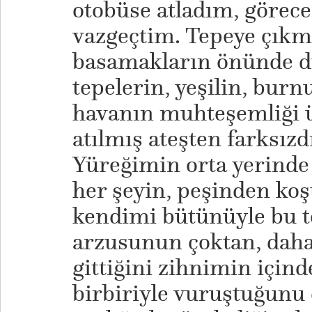
otobüse atladım, görec
vazgeçtim. Tepeye çıkm
basamakların önünde 
tepelerin, yeşilin, bur
havanın muhteşemliği ü
atılmış ateşten farksızd
Yüreğimin orta yerinde
her şeyin, peşinden koş
kendimi bütünüyle bu 
arzusunun çoktan, dah
gittiğini zihnimin içind
birbiriyle vuruştuğun