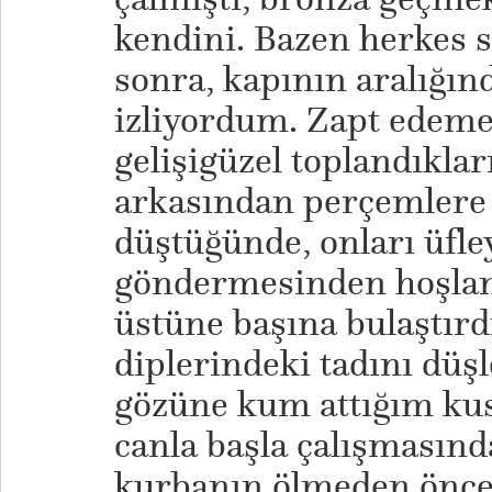
kendini. Bazen herkes s
sonra, kapının aralığı
izliyordum. Zapt edemed
gelişigüzel toplandıkla
arkasından perçemlere 
düştüğünde, onları üfle
göndermesinden hoşla
üstüne başına bulaştır
diplerindeki tadını düş
gözüne kum attığım ku
canla başla çalışmasınd
kurbanın ölmeden öncek