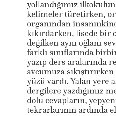
yollandığımız ilkokulun
kelimeler türetirken, o
organından insanınkine
kıkırdarken, lisede bir 
değilken aynı oğlanı se
farklı sınıflarında birb
yazıp ders aralarında re
avcumuza sıkıştırırke
yüzü vardı. Yalan yere 
dergilere yazdığımız m
dolu cevapların, yepyeni
tekrarlarının ardında el