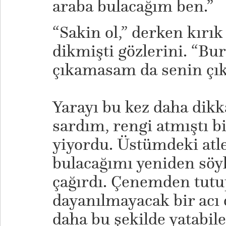
araba bulacağım ben.”
“Sakin ol,” derken kırı
dikmişti gözlerini. “Bu
çıkamasam da senin çı
Yarayı bu kez daha dikk
sardım, rengi atmıştı b
yiyordu. Üstümdeki atle
bulacağımı yeniden söy
çağırdı. Çenemden tutu
dayanılmayacak bir acı 
daha bu şekilde yatabil