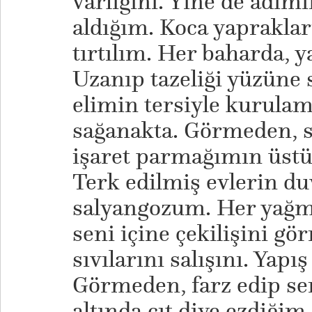
varlığını. Yine de adım
aldığım. Koca yaprakla
tırtılım. Her baharda, 
Uzanıp tazeliği yüzüne 
elimin tersiyle kurulama
sağanakta. Görmeden, s
işaret parmağımın üst
Terk edilmiş evlerin du
salyangozum. Her yağm
seni içine çekilişini gö
sıvılarını salışını. Yapış
Görmeden, farz edip se
altında çıt diye ezdiğim.