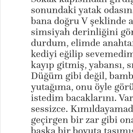
sonundaki yatak odasın
bana doğru V şeklinde 
simsiyah derinliğini g
durdum, elimde anahtar
kediyi eğilip sevemedi
kayıp gitmiş, yabansı, s
Düğüm gibi değil, bamb
yutağıma, onu öyle gör
istedim bacaklarını. Var
sessizce. Kımıldayamad
geçirgen bir zar gibi o
başka bir boyuta taşımı