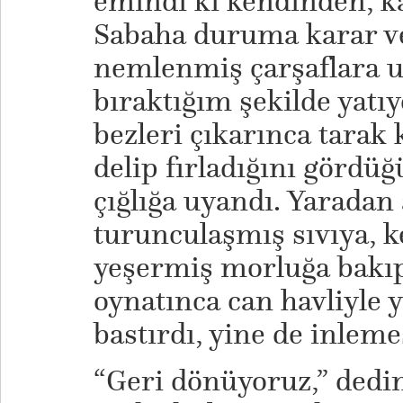
emindi ki kendinden, k
Sabaha duruma karar ve
nemlenmiş çarşaflara 
bıraktığım şekilde yatı
bezleri çıkarınca tarak
delip fırladığını görd
çığlığa uyandı. Yaradan
turunculaşmış sıvıya, 
yeşermiş morluğa bakıp
oynatınca can havliyle
bastırdı, yine de inleme
“Geri dönüyoruz,” dedim