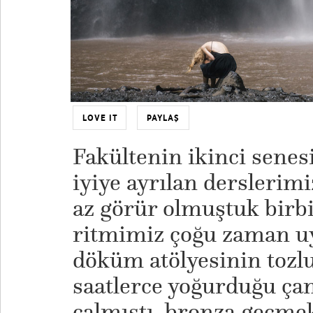
LOVE IT
PAYLAŞ
Fakültenin ikinci senes
iyiye ayrılan derslerimi
az görür olmuştuk birbi
ritmimiz çoğu zaman u
döküm atölyesinin tozl
saatlerce yoğurduğu ça
çalmıştı, bronza geçmek