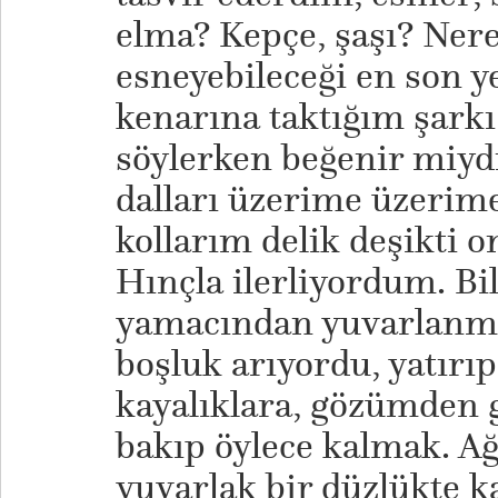
elma? Kepçe, şaşı? Ner
esneyebileceği en son 
kenarına taktığım şarkı
söylerken beğenir miyd
dalları üzerime üzerim
kollarım delik deşikti o
Hınçla ilerliyordum. B
yamacından yuvarlanma
boşluk arıyordu, yatır
kayalıklara, gözümden 
bakıp öylece kalmak. Ağa
yuvarlak bir düzlükte k