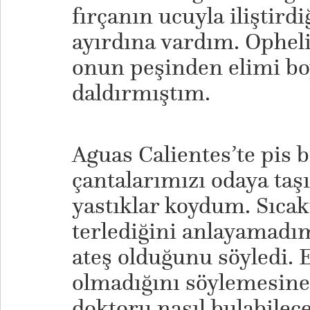
fırçanın ucuyla iliştirdi
ayırdına vardım. Ophel
onun peşinden elimi boy
daldırmıştım.
Aguas Calientes’te pis bi
çantalarımızı odaya taşı
yastıklar koydum. Sıca
terlediğini anlayamadı
ateş olduğunu söyledi.
olmadığını söylemesine
doktoru nasıl bulabile