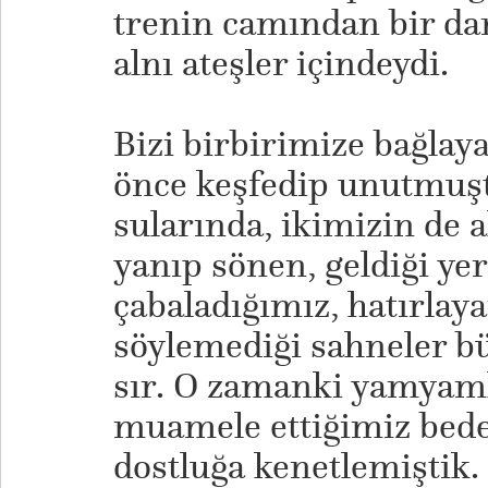
trenin camından bir da
alnı ateşler içindeydi.
Bizi birbirimize bağlaya
önce keşfedip unutmuş
sularında, ikimizin de
yanıp sönen, geldiği ye
çabaladığımız, hatırlaya
söylemediği sahneler b
sır. O zamanki yamyam
muamele ettiğimiz beden
dostluğa kenetlemiştik. 