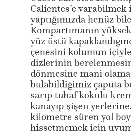
Calientes’e varabilmek 
yaptığımızda henüz bil
Kompartımanın yüksek 
yüz üstü kapaklandığın
çenesini kolumun içiyle
dizlerinin berelenmesin
dönmesine mani olamam
bulabildiğimiz çaputa b
sarıp tuhaf kokulu kr
kanayıp şişen yerlerine
kilometre süren yol boy
hissetmemek için uyumu