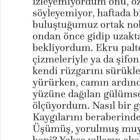
izleyemiyordum onu, öz
söyleyemiyor, haftada b
buluştuğumuz ortak no
ondan önce gidip uzakta
bekliyordum. Ekru palto
çizmeleriyle ya da şifon 
kendi rüzgarını sürükl
yürürken, camın ardın
yüzüne dağılan gülümse
ölçüyordum. Nasıl bir g
Kaygılarını beraberinde
Üşümüş, yorulmuş muy