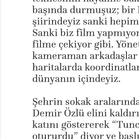
başında durmuşuz; bir
şiirindeyiz sanki hepimi
Sanki biz film yapmıyoru
filme çekiyor gibi. Yön
kameraman arkadaşlar 
haritalarda koordinatla
dünyanın içindeyiz.
Şehrin sokak aralarında
Demir Özlü elini kaldırı
katını göstererek “Tunc
otururdu” diyor ve başlı