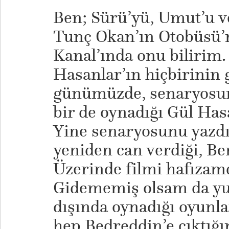
Ben; Sürü’yü, Umut’u ve
Tunç Okan’ın Otobüsü’n
Kanal’ında onu bilirim.
Hasanlar’ın hiçbirinin 
günümüzde, senaryosunu
bir de oynadığı Gül Hasa
Yine senaryosunu yazdı
yeniden can verdiği, Be
Üzerinde filmi hafızam
Gidememiş olsam da yur
dışında oynadığı oyunl
hep Bedreddin’e çıktığın