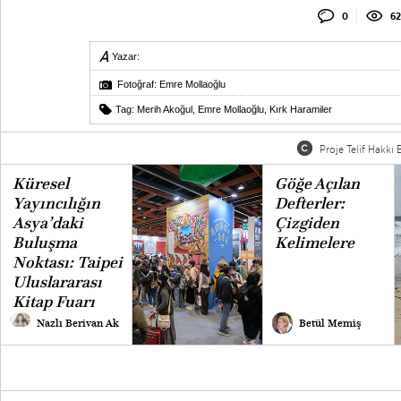
0
62
Yazar:
Fotoğraf: Emre Mollaoğlu
Tag:
Merih Akoğul
,
Emre Mollaoğlu
,
Kırk Haramiler
Proje Telif Hakkı B
Küresel
Göğe Açılan
Yayıncılığın
Defterler:
Asya’daki
Çizgiden
Buluşma
Kelimelere
Noktası: Taipei
Uluslararası
Kitap Fuarı
Nazlı Berivan Ak
Betül Memiş