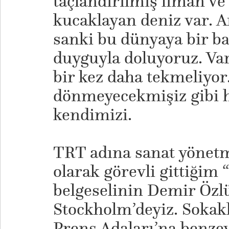
taçlandırılmış liman ve 
kucaklayan deniz var. 
sanki bu dünyaya bir ba
duyguyla doluyoruz. V
bir kez daha tekmeliyor.
dönmeyecekmişiz gibi 
kendimizi.
TRT adına sanat yönetm
olarak görevli gittiğim
belgeselinin Demir Özl
Stockholm’deyiz. Sokakl
Prens Adaları’na benzey