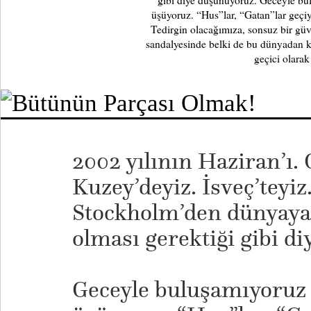
gibi diye düşünüyoruz. Geceyle bulu
üşüyoruz. “Hus”lar, “Gatan”lar geçiy
Tedirgin olacağımıza, sonsuz bir güv
sandalyesinde belki de bu dünyadan ken
geçici olarak
2002 yılının Haziran’ı. 
Kuzey’deyiz. İsveç’teyiz
Stockholm’den dünyaya 
olması gerektiği gibi d
Geceyle buluşamıyoruz b