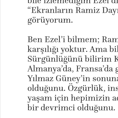
bile izlemediğim Ezel d
“Ekranların Ramiz Dayıs
görüyorum.
Ben Ezel’i bilmem; Ram
karşılığı yoktur. Ama bi
Sürgünlüğünü bilirim Ku
Almanya’da, Fransa’da ge
Yılmaz Güney’in sonun
olduğunu. Özgürlük, ins
yaşam için hepimizin 
bir devrimci olduğunu.