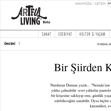
HAKKIMIZDA
İLETİŞİM
SANAT
EDEBİYAT
KÜLTÜR & YAŞAM
ÖNCEKİ
12 NİSAN, C
Bir Şiirden K
Nurduran Duman yazdı... "Neruda’nın bu
yıldız çalınabilir -evet yıldızlar pantol
bir köşesine saklayıp onu, günlük yaş
edebileceğini sanabilir. Oysa hiçbir 
kiremitleri, ev