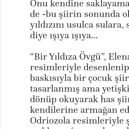
Onu kendine saklayamay
de -bu şiirin sonunda o
yıldızını usulca sulara, 
diye ışıya ışıya…
“Bir Yıldıza Övgü”, Elen
resimleriyle desenlenip
baskısıyla bir çocuk şiir
tasarlanmış ama yetişk
dönüp okuyarak has şiir
kendilerine armağan ede
Odriozola resimleriyle ş