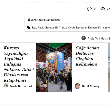
0
77
Yazar:
Nurduran Duman
Tag:
Pablo Neruda
,
Bir Yıldıza Övgü
,
Nurduran Duman
,
Kırmızı Ke
Proje Telif Hakkı B
Küresel
Göğe Açılan
Yayıncılığın
Defterler:
Asya’daki
Çizgiden
Buluşma
Kelimelere
Noktası: Taipei
Uluslararası
Kitap Fuarı
Nazlı Berivan Ak
Betül Memiş