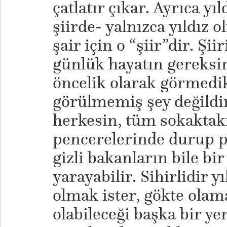
çatlatır çıkar. Ayrıca yıl
şiirde- yalnızca yıldız o
şair için o “şiir”dir. Şii
günlük hayatın gereksi
öncelik olarak görmedik
görülmemiş şey değildir. 
herkesin, tüm sokaktaki
pencerelerinde durup p
gizli bakanların bile bi
yarayabilir. Sihirlidir yı
olmak ister, gökte ola
olabileceği başka bir y