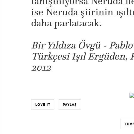
tanışmıyorsa Neruda ile
ise Neruda şiirinin ışılt
daha parlatacak.
Bir Yıldıza Övgü - Pabl
Türkçesi Işıl Ergüden, K
2012
LOVE IT
PAYLAŞ
LOVE