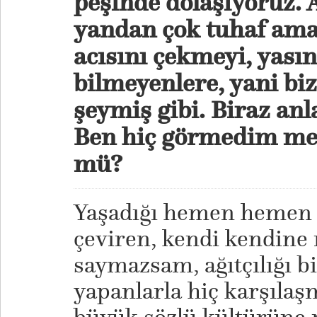
peşinde dolaşıyoruz. Ağ
yandan çok tuhaf ama
acısını çekmeyi, yası
bilmeyenlere, yani biz
şeymiş gibi. Biraz anla
Ben hiç görmedim mes
mü?
Yaşadığı hemen hemen h
çeviren, kendi kendine
saymazsam, ağıtçılığı b
yapanlarla hiç karşılaş