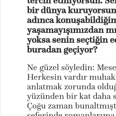
tercih etmiyorsun. S
bir dünya kuruyorsun 
adınca konuşabildiğim
yaşamayışımızdan mı
yoksa senin seçtiğin 
buradan geçiyor?
Ne güzel söyledin: Mesel
Herkesin vardır muhak
anlatmak zorunda oldu
yüzünden bir kat daha
Çoğu zaman bunaltmışt
seferinde romanlarıma 