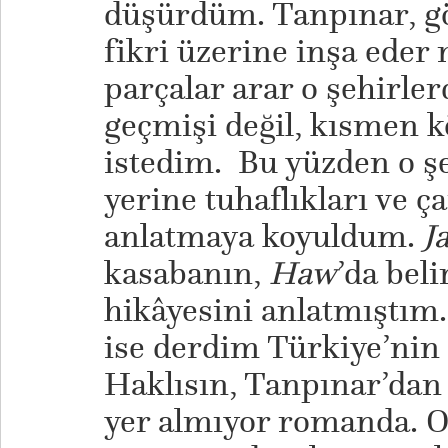
düşürdüm. Tanpınar, g
fikri üzerine inşa eder
parçalar arar o şehirle
geçmişi değil, kısmen 
istedim. Bu yüzden o ş
yerine tuhaflıkları ve ça
anlatmaya koyuldum.
Ja
kasabanın,
Haw
’da beli
hikâyesini anlatmıştım
ise derdim Türkiye’nin 
Haklısın, Tanpınar’dan 
yer almıyor romanda. On