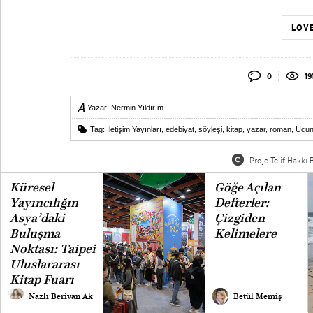
LOVE
0
19
Yazar:
Nermin Yıldırım
Tag:
İletişim Yayınları
,
edebiyat
,
söyleşi
,
kitap
,
yazar
,
roman
,
Ucun
Proje Telif Hakkı B
Küresel
Göğe Açılan
Yayıncılığın
Defterler:
Asya’daki
Çizgiden
Buluşma
Kelimelere
Noktası: Taipei
Uluslararası
Kitap Fuarı
Nazlı Berivan Ak
Betül Memiş