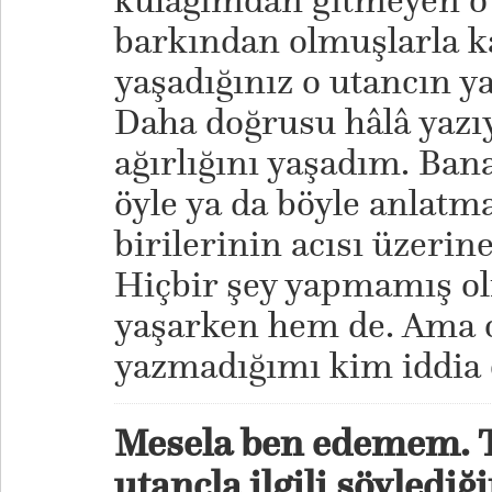
kulağımdan gitmeyen o 
barkından olmuşlarla k
yaşadığınız o utancın 
Daha doğrusu hâlâ yazı
ağırlığını yaşadım. Ban
öyle ya da böyle anlatma
birilerinin acısı üzerin
Hiçbir şey yapmamış ol
yaşarken hem de. Ama o
yazmadığımı kim iddia 
Mesela ben edemem. T
utançla ilgili söylediğ