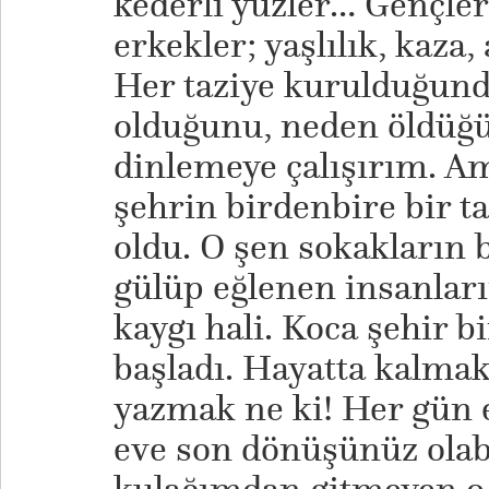
kederli yüzler… Gençler,
erkekler; yaşlılık, kaza,
Her taziye kurulduğund
olduğunu, neden öldüğü
dinlemeye çalışırım. Am
şehrin birdenbire bir t
oldu. O şen sokakların 
gülüp eğlenen insanlar
kaygı hali. Koca şehir b
başladı. Hayatta kalma
yazmak ne ki! Her gün
eve son dönüşünüz olab