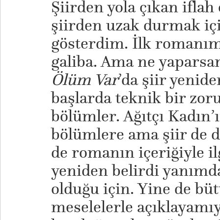
Şiirden yola çıkan ifl
şiirden uzak durmak iç
gösterdim. İlk romanı
galiba. Ama ne yapars
Ölüm Var
’da şiir yenide
başlarda teknik bir zoru
bölümler. Ağıtçı Kadın’ı
bölümlere ama şiir de d
de romanın içeriğiyle ilg
yeniden belirdi yanımda
olduğu için. Yine de bü
meselelerle açıklayamı