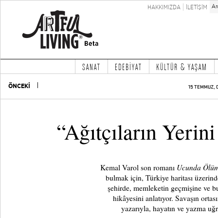
HAKKIMIZDA
İLETİŞİM
SANAT
EDEBİYAT
KÜLTÜR & YAŞAM
ÖNCEKİ
15 TEMMUZ, 
“Ağıtçıların Yerin
Ucunda Ölüm
Kemal Varol son romanı
bulmak için, Türkiye haritası üzerind
şehirde, memleketin geçmişine ve b
hikâyesini anlatıyor. Savaşın ortas
yazarıyla, hayatın ve yazma uğr