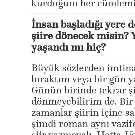
kurduğum her cümlemi 
İnsan başladığı yere 
şiire dönecek misin? Y
yaşandı mı hiç?
Büyük sözlerden imtina
bıraktım veya bir gün 
Günün birinde tekrar ş
dönmeyebilirim de. Bir 
zamanlar şiirin içine s
şimdi roman aynı vazife
şiir yazmayalı. Hatta
Uc