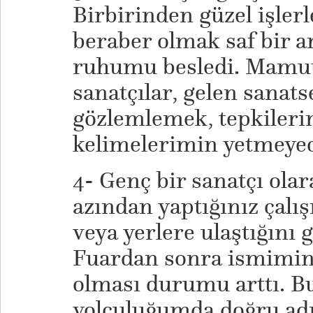
Birbirinden güzel işlerl
beraber olmak saf bir an
ruhumu besledi. Mamut 
sanatçılar, gelen sanats
gözlemlemek, tepkileri
kelimelerimin yetmeyece
4- Genç bir sanatçı ola
azından yaptığınız çalı
veya yerlere ulaştığını
Fuardan sonra ismimin v
olması durumu arttı. B
yolculuğumda doğru adı