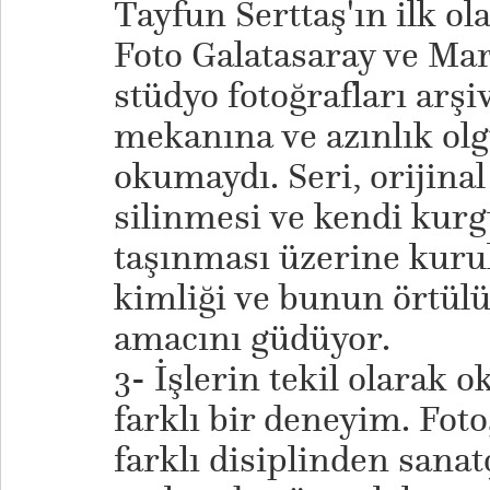
Tayfun Serttaş'ın ilk ola
Foto Galatasaray ve Ma
stüdyo fotoğrafları arş
mekanına ve azınlık olg
okumaydı. Seri, orijinal
silinmesi ve kendi kur
taşınması üzerine kurul
kimliği ve bunun örtül
amacını güdüyor.
3- İşlerin tekil olara
farklı bir deneyim. Foto
farklı disiplinden sanatç