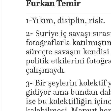
Furkan Temir
1-Yıkım, disiplin, risk.
2- Suriye iç savaşı sıra
fotoğraflarla katılmıştı
süreçte savaşın kendisi
politik etkilerini fotoğr
çalışmaydı.
3- Bir şeylerin kolekti
gidiyor ama bundan da
ise bu kolektifliğin için
kalabilmesi. Mamut her 