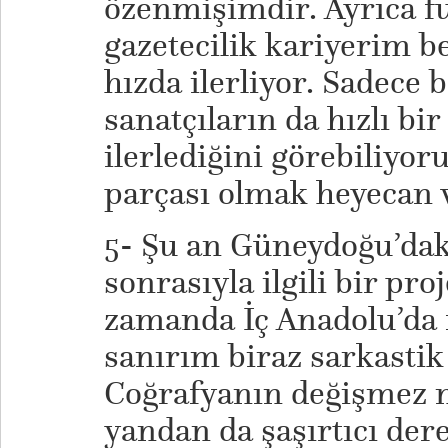
özenmişimdir. Ayrıca f
gazetecilik kariyerim be
hızda ilerliyor. Sadece 
sanatçıların da hızlı bi
ilerlediğini görebiliyor
parçası olmak heyecan v
5- Şu an Güneydoğu’dak
sonrasıyla ilgili bir pr
zamanda İç Anadolu’da 
sanırım biraz sarkastik 
Coğrafyanın değişmez m
yandan da şaşırtıcı dere