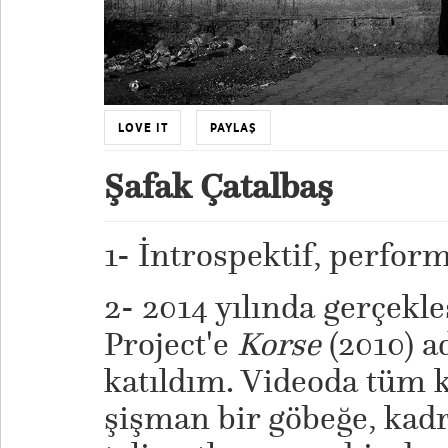
LOVE IT
PAYLAŞ
Şafak Çatalbaş
1- İntrospektif, perform
2- 2014 yılında gerçek
Project'e
Korse
(2010) ad
katıldım. Videoda tüm 
şişman bir göbeğe, kadr