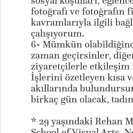
sosyal koşulları, eğlence
fotoğrafı ve fotoğrafın fi
kavramlarıyla ilgili bag
çalışıyorum.
6- Mümkün olabildiğin
zaman geçirsinler, diğe
ziyaretçilerle etkileşim
İşlerini özetleyen kısa
akıllarında bulundursun
birkaç gün olacak, tadın
* 29 yaşındaki Rehan Mi
School of Visual Arts, 