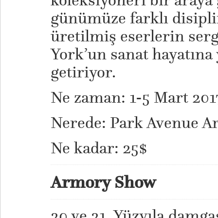
koleksiyoneri bir araya 
günümüze farklı disipl
üretilmiş eserlerin ser
York’un sanat hayatına 
getiriyor.
Ne zaman: 1-5 Mart 201
Nerede: Park Avenue A
Ne kadar: 25$
Armory Show
20 ve 21. Yüzyıla damg