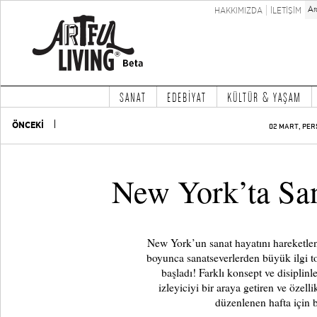
HAKKIMIZDA
İLETİŞİM
SANAT
EDEBİYAT
KÜLTÜR & YAŞAM
ÖNCEKİ
02 MART, PER
New York’ta Sana
New York’un sanat hayatını hareketlen
boyunca sanatseverlerden büyük ilgi t
başladı! Farklı konsept ve disiplin
izleyiciyi bir araya getiren ve özell
düzenlenen hafta için b