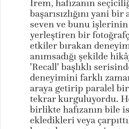
İrem, hafızanın seçiciliğ
başarısızlığını yani bi
seven ve bunu işlerinin
yerleştiren bir fotoğraf
etkiler bırakan deneyi
anımsadığı şekilde hikâ
'Recall' başlıklı serisin
deneyimini farklı zaman
araya getirip paralel bi
tekrar kurguluyordu. H
birlikte hafızanın bile i
ekledikleri veya çarpıtt