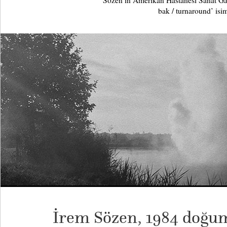
Sözen’in Amerikan Hastanesi Sanat Gal
bak / turnaround’ isiml
İrem Sözen, 1984 doğum