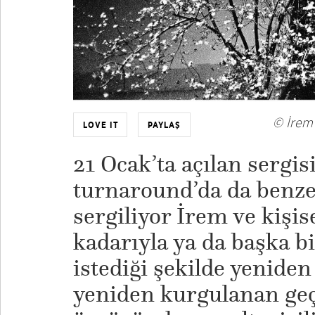
© İrem 
LOVE IT
PAYLAŞ
21 Ocak’ta açılan sergisi
turnaround’da da benze
sergiliyor İrem ve kişis
kadarıyla ya da başka b
istediği şekilde yenide
yeniden kurgulanan geçm