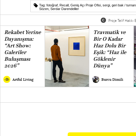
Tag:
fotoğraf
,
Recall
,
Geniş Açı Proje Ofisi
,
sergi
,
geri bak / turna
Sözen
,
Serdar Darendeliler
Proje Telif Hakkı B
Rekabet Yerine
Travmatik ve
Dayanışma:
Bir O Kadar
“Art Show:
Haz Dolu Bir
Galeriler
Eşik: “Haz ile
Buluşması
Göklenir
2026”
Dünya”
Artful Living
Burcu Dimili