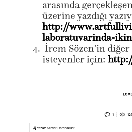
arasında gerçekleşe
üzerine yazdığı yazıy
http://www.artfulliv
laboratuvarinda-iki
İrem Sözen’in diğer
isteyenler için:
http
LOVE
1
12
Yazar:
Serdar Darendeliler