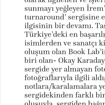
sunmayı yeğleyen İrem’i
turnaround’ sergisine e
ilgisinin bir devamı. T
Türkiye’deki en başarıl
isimlerden ve sanatçı ki
oluşum olan Book Lab’in
biri olan- Okay Karadayı
sergide yer almayan fot
fotoğraflarıyla ilgili aldı
notlara/karalamalara y
sergidekinden farklı bi
oluşuyla, sergiden bağı