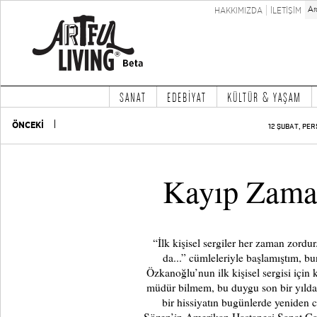
HAKKIMIZDA
İLETİŞİM
SANAT
EDEBİYAT
KÜLTÜR & YAŞAM
ÖNCEKİ
12 ŞUBAT, PER
Kayıp Zama
“İlk kişisel sergiler her zaman zordur
da...” cümleleriyle başlamıştım, bu
Özkanoğlu’nun ilk kişisel sergisi içi
müdür bilmem, bu duygu son bir yılda 
bir hissiyatın bugünlerde yeniden 