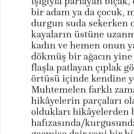
ışığıyla parlayan bıçak,
bir adam ya da çocuk, 
durgun suda sekerken o
kayaların üstüne uzanmı
kadın ve hemen onun y
dökmüş bir ağacın yine
flaşla patlayan çıplak gö
örtüsü içinde kendine 
Muhtemelen farklı zam
hikâyelerin parçaları ola
oldukları hikâyelerden 
hafızasında/kurgusunda
geçmişe dair yeni bir h