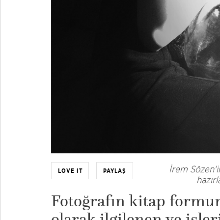
İrem Sözen'in
LOVE IT
PAYLAŞ
hazırl
Fotoğrafın kitap formu
olarak ilgilenen ve işler