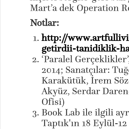
Mart’a dek Operation Ro
Notlar:
http://www.artfulli
getirdii-tanidiklik-ha
‘Paralel Gerçeklikler
2014; Sanatçılar: Tu
Karakütük, İrem Söze
Akyüz, Serdar Darend
Ofisi)
Book Lab ile ilgili ayrı
Taptık'ın 18 Eylül-12