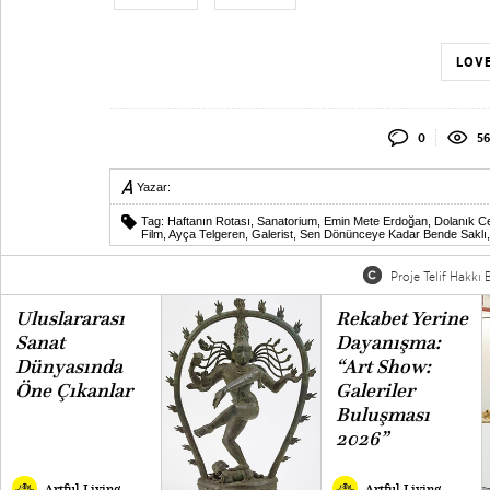
LOVE
0
56
Yazar:
Tag:
Haftanın Rotası
,
Sanatorium
,
Emin Mete Erdoğan
,
Dolanık Ce
Film
,
Ayça Telgeren
,
Galerist
,
Sen Dönünceye Kadar Bende Saklı
Proje Telif Hakkı B
Uluslararası
Rekabet Yerine
Sanat
Dayanışma:
Dünyasında
“Art Show:
Öne Çıkanlar
Galeriler
Buluşması
2026”
Artful Living
Artful Living