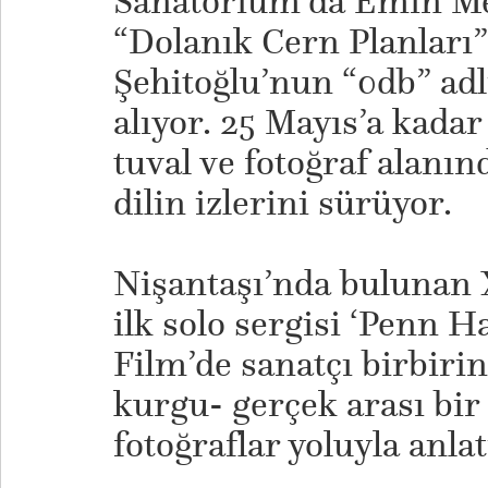
Sanatorium’da Emin Me
“Dolanık Cern Planları”
Şehitoğlu’nun “0db” adlı
alıyor. 25 Mayıs’a kadar
tuval ve fotoğraf alanınd
dilin izlerini sürüyor.
Nişantaşı’nda bulunan X
ilk solo sergisi ‘Penn H
Film’de sanatçı birbiri
kurgu- gerçek arası bir
fotoğraflar yoluyla anlat