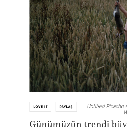
Untitled Picacho #
LOVE IT
PAYLAŞ
W
Günümüzün trendi büyük