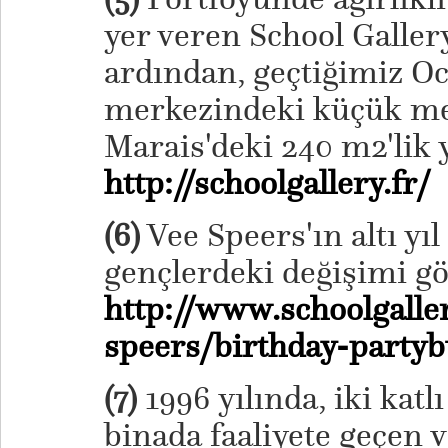
yer veren School Gallery 
ardından, geçtiğimiz O
merkezindeki küçük m
Marais'deki 240 m2'lik 
http://schoolgallery.fr/
(6)
Vee Speers'ın altı yıl
gençlerdeki değişimi g
http://www.schoolgaller
speers/birthday-partyb
(7)
1996 yılında, iki katl
binada faaliyete geçen 