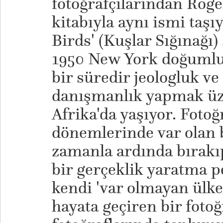
fotoğrafçılarından Roge
kitabıyla aynı ismi taşı
Birds' (Kuşlar Sığınağı)
1950 New York doğumlu B
bir süredir jeologluk v
danışmanlık yapmak üze
Afrika'da yaşıyor. Fotoğr
dönemlerinde var olan 
zamanla ardında bırakıp
bir gerçeklik yaratma p
kendi 'var olmayan ülkes
hayata geçiren bir fotoğr