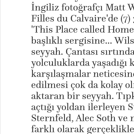
İngiliz fotoğrafçı Matt 
Filles du Calvaire'de (7
'This Place called Home'
başlıklı sergisine... Wi
seyyah. Çantası sırtınd
yolculuklarda yaşadığı 
karşılaşmalar neticesind
edilmesi çok da kolay o
aktaran bir seyyah. Tıp
açtığı yoldan ilerleyen 
Sternfeld, Alec Soth ve n
farklı olarak gerçeklikl