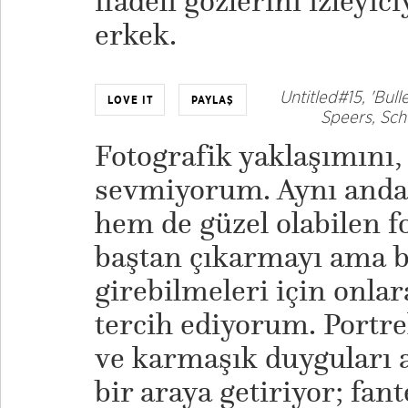
ifadeli gözlerini izleyic
erkek.
Untitled#15, 'Bul
LOVE IT
PAYLAŞ
Speers, Scho
Fotografik yaklaşımını,
sevmiyorum. Aynı anda 
hem de güzel olabilen fot
baştan çıkarmayı ama
girebilmeleri için onlar
tercih ediyorum. Portrel
ve karmaşık duyguları a
bir araya getiriyor; fant