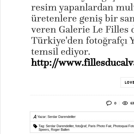
resim yapanlardan multi
üretenlere geniş bir san
veren Galerie Le Filles 
Türkiye'den fotoğrafçı Y
temsil ediyor.
http://www.fillesducal
LOVE
0
63
Yazar:
Serdar Darendeliler
Tag:
Serdar Darendeliler
,
fotoğraf
,
Paris Photo Fair
,
Photoquai Foto
Speers
,
Roger Ballen