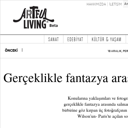
HAKKIMIZDA
İLETİŞİM
SANAT
EDEBİYAT
KÜLTÜR & YAŞAM
ÖNCEKİ
18 ARALIK, PE
Gerçeklikle fantazya ara
Konularına yaklaşımları ve fotogra
gerçeklikle fantazya arasında salına
birbirine göz kırpan üç fotoğrafçını
Wilson'un- Paris'te açılan son