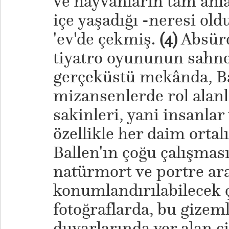
ve hayvanların tam anla
içe yaşadığı -neresi oldu
'ev'de çekmiş.
(4)
Absürd
tiyatro oyununun sahne
gerçeküstü mekânda, Ba
mizansenlerde rol alanl
sakinleri, yani insanlar
özellikle her daim ortal
Ballen'ın çoğu çalışmas
natürmort ve portre ara
konumlandırılabilecek 
fotoğraflarda, bu gizem
duvarlarında yer alan ç