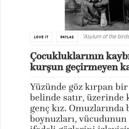
'Asylum of the bird
LOVE IT
PAYLAŞ
Çocukluklarının kayb
kurşun geçirmeyen k
Yüzünde göz kırpan bi
belinde satır, üzerinde
genç kız. Omuzlarında 
boynuzları, vücudunun ü