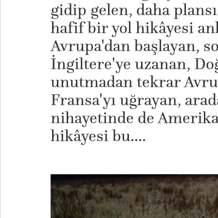
gidip gelen, daha plans
hafif bir yol hikâyesi an
Avrupa'dan başlayan, s
İngiltere'ye uzanan, Do
unutmadan tekrar Avrup
Fransa'yı uğrayan, arad
nihayetinde de Amerika'
hikâyesi bu....