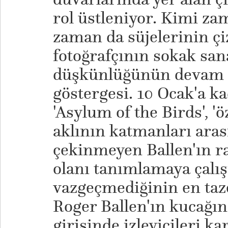
rol üstleniyor. Kimi za
zaman da süjelerinin çi
fotoğrafçının sokak sana
düşkünlüğünün devam et
göstergesi. 10 Ocak'a 
'Asylum of the Birds', '
aklının katmanları ara
çekinmeyen Ballen'ın ra
olanı tanımlamaya çalı
vazgeçmediğinin en taze
Roger Ballen'ın kucağın
girişinde izleyicileri k