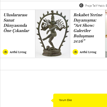
Proje Telif Hakkı B
Uluslararası
Rekabet Yerine
Sanat
Dayanışma:
Dünyasında
“Art Show:
Öne Çıkanlar
Galeriler
Buluşması
2026”
Artful Living
Artful Living