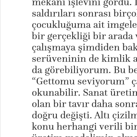
mekânı işlevini gördü. İ
saldırıları sonrası birç
çocukluğuma ait imgele
bir gerçekliği bir arada
çalışmaya şimdiden ba
serüveninin de kimlik a
da görebiliyorum. Bu b
“Gettomu seviyorum” ça
okunabilir. Sanat üret
olan bir tavır daha sonr
doğru değişti. Altı çizi
konu herhangi verili bir