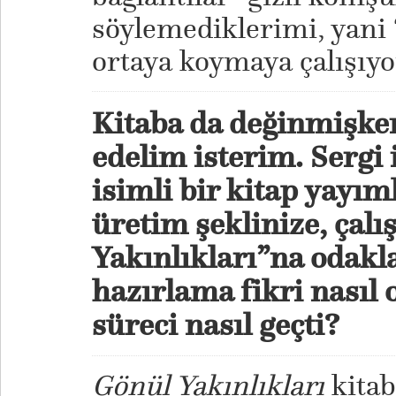
söylemediklerimi, yani 
ortaya koymaya çalışıy
Kitaba da değinmişk
edelim isterim. S
ergi 
isimli bir kitap yayım
üretim şeklinize, çal
Yakınlıkları”na odakl
hazırlama fikri nasıl 
süreci nasıl geçti?
Gönül Y
akınlıkları
kitab