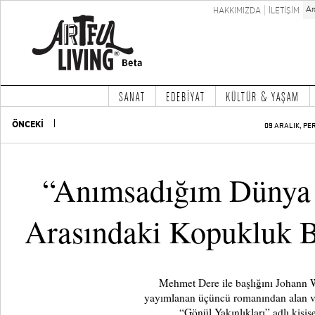
HAKKIMIZDA
İLETİŞİM
SANAT
EDEBİYAT
KÜLTÜR & YAŞAM
ÖNCEKİ
09 ARALIK, PE
“Anımsadığım Dünya 
Arasındaki Kopukluk B
Mehmet Dere ile başlığını Johann 
yayımlanan üçüncü romanından alan ve b
“Gönül Yakınlıkları” adlı kişise