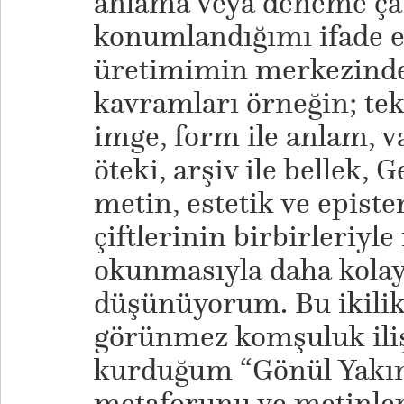
anlama veya deneme çab
konumlandığımı ifade e
üretimimin merkezinde 
kavramları örneğin; tekr
imge, form ile anlam, va
öteki, arşiv ile bellek,
metin, estetik ve epist
çiftlerinin birbirleriyle
okunmasıyla daha kolay 
düşünüyorum. Bu ikilikl
görünmez komşuluk ili
kurduğum “Gönül Yakınl
metaforunu ve metinler