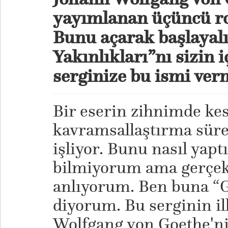
yayımlanan üçüncü r
Bunu açarak başlayal
Yakınlıkları”nı sizin i
serginize bu ismi ver
Bir eserin zihnimde ke
kavramsallaştırma sürec
işliyor. Bunu nasıl yapt
bilmiyorum ama gerçekl
anlıyorum. Ben buna “G
diyorum. Bu serginin i
Wolfgang von Goethe'ni