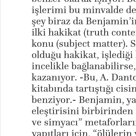
işlerimi bu minvalde d
şey biraz da Benjamin’
ilki hakikat (truth conten
konu (subject matter). 
olduğu hakikat, işlediği
incelikle bağlanabilirse,
kazanıyor. -Bu, A. Dan
kitabında tartıştığı ci
benziyor.- Benjamin, ya
eleştirisini birbirinde
ve simyacı” metaforları
yapıtları için, “ölülerin