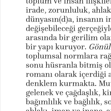
toplum ve insan ilişkile
irade, zorunluluk, ahla
dünyasın(d)a, insanın i
değişebileceği gerçeğiyle
arasında bir gerilim o
bir yapı kuruyor.
Gönül 
toplumsal normlara ra
sonu hüsranla bitmiş o
romanı olarak içerdiği 
denklem kurmakta. Mut
gelenek ve çağdaşlık, k
bağımlılık ve bağlılık, 
ahlakı, iman ve inanç, a