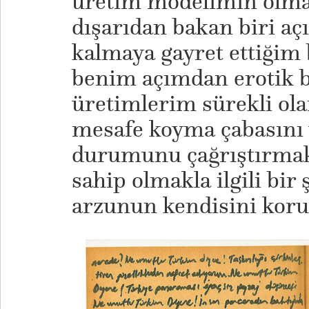
üretim modelimin olmam
dışarıdan bakan biri aç
kalmaya gayret ettiğim b
benim açımdan erotik 
üretimlerim sürekli ol
mesafe koyma çabasını 
durumunu çağrıştırmak
sahip olmakla ilgili bir
arzunun kendisini koru