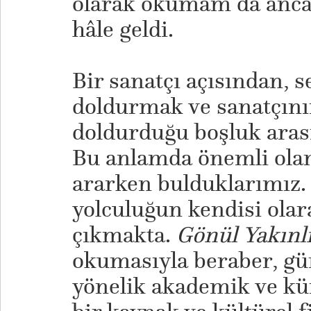
olarak okumam da anc
hâle geldi.
​Bir sanatçı açısından, 
doldurmak ve sanatçını
doldurduğu boşluk aras
Bu anlamda önemli olan 
ararken bulduklarımız. 
yolculuğun kendisi olar
çıkmakta.
Gönül
Y
akınl
okumasıyla beraber, gün
yönelik akademik ve küra