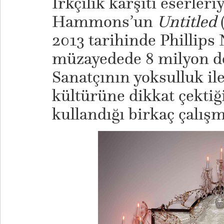
Irkçılık karşıtı eserler
Hammons’un
Untitled
2013 tarihinde Phillips 
müzayedede 8 milyon dol
Sanatçının yoksulluk il
kültürüne dikkat çektiğ
kullandığı birkaç çalış