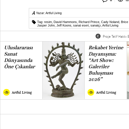
0
13
Yazar:
Artful Living
Tag:
resim
,
David Hammons
,
Richard Prince
,
Cady Noland
,
Brice
Jasper John
,
Jeff Koons
,
sanat eseri
,
sanatçı
,
Artful Living
Proje Telif Hakkı B
Uluslararası
Rekabet Yerine
Sanat
Dayanışma:
Dünyasında
“Art Show:
Öne Çıkanlar
Galeriler
Buluşması
2026”
Artful Living
Artful Living