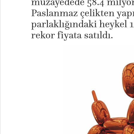
müzayedede 58.4 milyon 
Paslanmaz çelikten yap
parlaklığındaki heykel 
rekor fiyata satıldı.