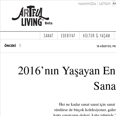
HAKKIMIZDA
İLETİŞİM
SANAT
EDEBİYAT
KÜLTÜR & YAŞAM
ÖNCEKİ
18 AĞUSTOS, PE
2016’nın Yaşayan En
Sana
Her ne kadar sanat sanat için sanat 
sürdürse de birçok koleksiyoner, galer
hatta sanatçının değeri, kaba tabiriyle