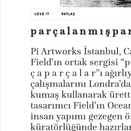
LOVE IT
PAYLAŞ
p a r ç a l a n m ı ş p a r
Pi Artworks İstanbul, C
Field'ın ortak sergisi “p 
ç a p a r ç a l a r”ı ağır
çalışmalarını Londra'da
kumaş kullanarak ürettiğ
tasarımcı Field'ın Ocean
insan yapımı gezegen ö
küratörlüğünde hazırla