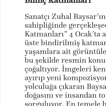
Sanatçı Zuhal Baysar’ın
sahipliğinde gerçekleşec
Katmanları” 4 Ocak’ta a
üste bindirilmiş katmanl
yaşamlara ait görüntüle
bu şekilde resmin konu
çoğaltıyor. İmgeleri ke
ayırıp yeni kompozisyo
yolculuğa çıkaran Bays
doğasını ve insandan t
sorguluyor. En temele bi