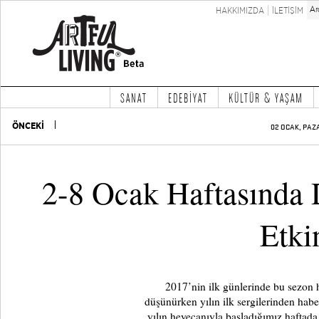
HAKKIMIZDA
İLETİŞİM
SANAT
EDEBİYAT
KÜLTÜR & YAŞAM
ÖNCEKİ
02 OCAK, PAZA
2-8 Ocak Haftasında 
Etkin
2017’nin ilk günlerinde bu sezon h
düşünürken yılın ilk sergilerinden habe
yılın heyecanıyla başladığımız haftada 