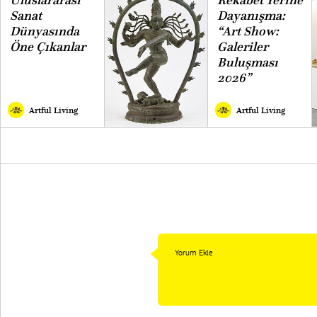
Uluslararası
Rekabet Yerine
Sanat
Dayanışma:
Dünyasında
“Art Show:
Öne Çıkanlar
Galeriler
Buluşması
2026”
Artful Living
Artful Living