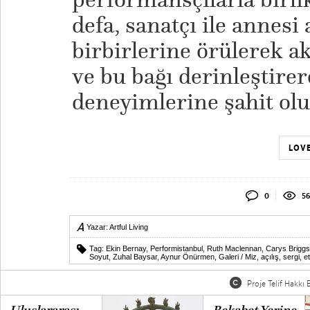
defa, sanatçı ile annesi 
birbirlerine örülerek ak
ve bu bağı derinleştire
deneyimlerine şahit olu
LOVE
0
56
Yazar:
Artful Living
Tag:
Ekin Bernay
,
Performistanbul
,
Ruth Maclennan
,
Carys Briggs
Soyut
,
Zuhal Baysar
,
Aynur Önürmen
,
Galeri / Miz
,
açılış
,
sergi
,
et
Proje Telif Hakkı B