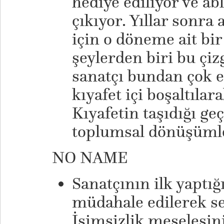
hediye ediliyor ve abl
çıkıyor. Yıllar sonra
için o döneme ait bir
şeylerden biri bu çizg
sanatçı bundan çok et
kıyafet içi boşaltıla
Kıyafetin taşıdığı g
toplumsal dönüşümle
NO NAME
Sanatçının ilk yaptığı
müdahale edilerek se
İsimsizlik meselesini