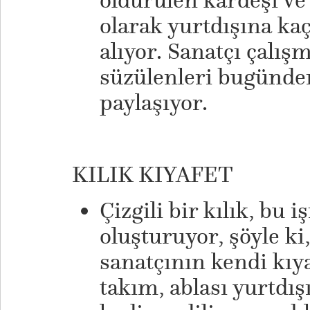
öldürülen kardeşi ve
olarak yurtdışına ka
alıyor. Sanatçı çalış
süzülenleri bugünde
paylaşıyor.
KILIK KIYAFET
Çizgili bir kılık, bu i
oluşturuyor, şöyle ki
sanatçının kendi kıyaf
takım, ablası yurtdış