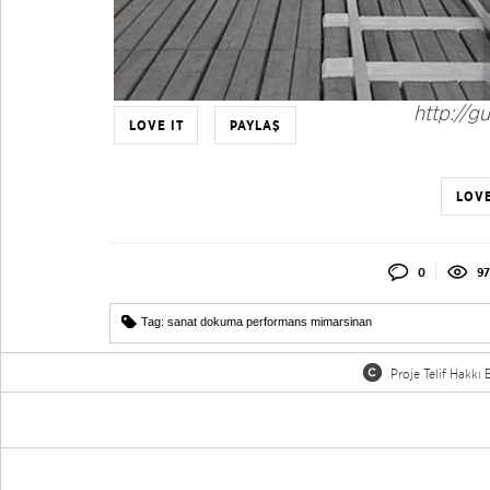
http://gu
LOVE IT
PAYLAŞ
LOVE
0
97
Tag:
sanat dokuma performans mimarsinan
Proje Telif Hakkı B