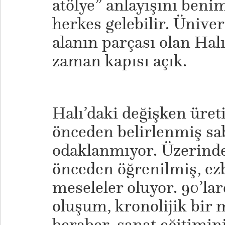
atölye” anlayışını benim
herkes gelebilir. Ünive
alanın parçası olan Hal
zaman kapısı açık.
Halı’daki değişken üreti
önceden belirlenmiş sab
odaklanmıyor. Üzerinde
önceden öğrenilmiş, ez
meseleler oluyor. 90’la
oluşum, kronolijik bi
beraber, sanat eğitimini