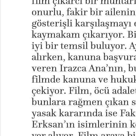
film çıkarcı bir muhtarı
onurlu, fakir bir aileni
gösterişli karşılaşmayı e
kaymakam çıkarıyor. B
iyi bir temsil buluyor. A
alırken, kanuna başvur
veren Irazca Ana’nın, b
filmde kanuna ve hukuk
çekiyor. Film, öcü adal
bunlara rağmen çıkan 
yasak kararında ise Fak
Erksan’ın isimlerinin k
yer alıyor. Film araya b