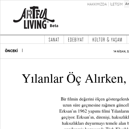
HAKKIMIZDA
İLETİŞİM
SANAT
EDEBİYAT
KÜLTÜR & YAŞAM
ÖNCEKİ
14 NİSAN, S
Yılanlar Öç Alırken,
Bir filmin değerini ölçen göstergeler
uzun süre geçmesine rağmen güncell
Erksan’ın 1962 yapımı filmi Yılanları
geçiyor. Erksan’ın, direnişi, haksızlı
haksızlıkları duyurmayı temele alan b