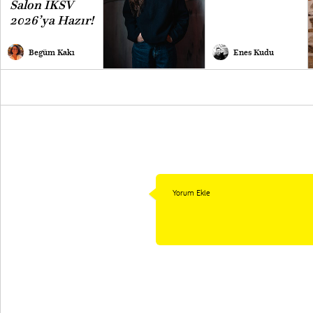
Salon İKSV
2026’ya Hazır!
Begüm Kakı
Enes Kudu