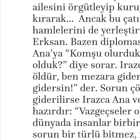
ailesini örgütleyip kuru
kırarak... Ancak bu çat
hamlelerini de yerleşt
Erksan. Bazen diplomasi
Ana’ya “Komşu olurdu
olduk?” diye sorar. Ira
öldür, ben mezara gide
gidersin!” der. Sorun çö
giderilirse Irazca Ana v
hazırdır: “Vazgeçseler o
dünyada insanlar birbir
sorun bir türlü bitmez