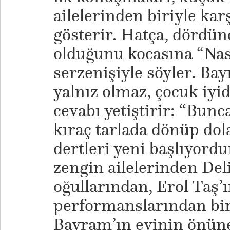
ailelerinden biriyle ka
gösterir. Hatça, dördü
olduğunu kocasına “Nası
serzenişiyle söyler. B
yalnız olmaz, çocuk iyi
cevabı yetiştirir: “Bun
kıraç tarlada dönüp dol
dertleri yeni başlıyord
zengin ailelerinden De
oğullarından, Erol Taş’
performanslarından bir 
Bayram’ın evinin önün