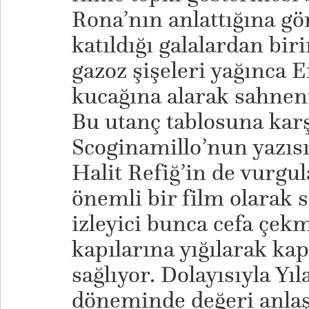
Rona’nın anlattığına gö
katıldığı galalardan bir
gazoz şişeleri yağınca E
kucağına alarak sahneni
Bu utanç tablosuna karş
Scoginamillo’nun yazıs
Halit Refiğ’in de vurgu
önemli bir film olarak
izleyici bunca cefa çek
kapılarına yığılarak ka
sağlıyor. Dolayısıyla Yı
döneminde değeri anlaş