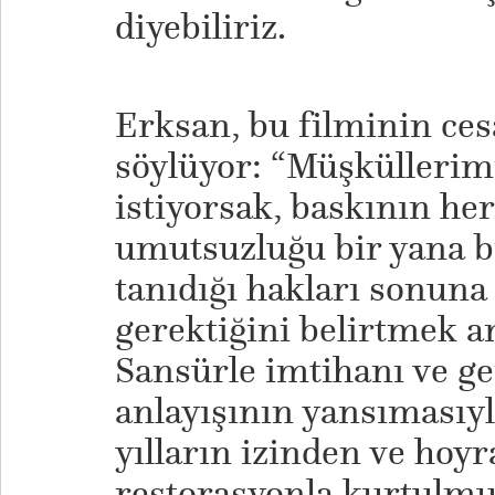
diyebiliriz.
Erksan, bu filminin cesa
söylüyor: “Müşküllerim
istiyorsak, baskının he
umutsuzluğu bir yana bı
tanıdığı hakları sonun
gerektiğini belirtmek 
Sansürle imtihanı ve g
anlayışının yansımasıyl
yılların izinden ve hoyr
restorasyonla kurtulmu