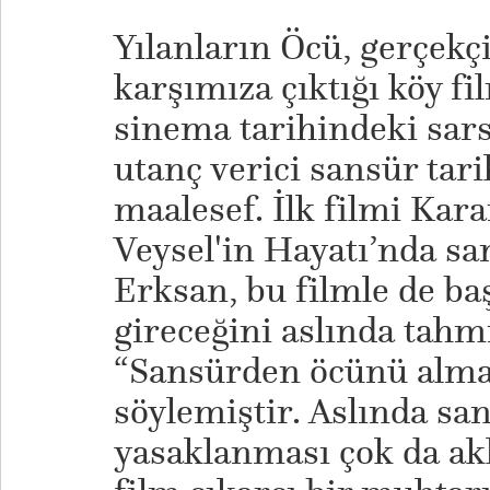
Yılanların Öcü, gerçekç
karşımıza çıktığı köy fi
sinema tarihindeki sars
utanç verici sansür tari
maalesef. İlk filmi Kar
Veysel'in Hayatı’nda sa
Erksan, bu filmle de ba
gireceğini aslında tahm
“Sansürden öcünü almak
söylemiştir. Aslında sa
yasaklanması çok da ak