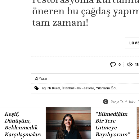
öneren bu çağdaş yapı
tam zamanı!
LOVE
0
13
Yazar:
Tag:
Nil Kural
,
İstanbul Film Festivali
,
Yılanların Öcü
Proje Telif Hakkı B
Keşif,
“Bilmediğim
Dönüşüm,
Bir Yere
Beklenmedik
Gitmeye
Karşılaşmalar:
Bayılıyorum”