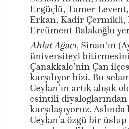
Ergüçlü, Tamer Levent,
Erkan, Kadir Çermikli,
Ercüment Balakoğlu yer
Ahlat Ağacı
, Sinan’ın (
üniversiteyi bitirmesin
Çanakkale’nin Çan ilçe
karşılıyor bizi. Bu sela
Ceylan’ın artık alışık 
esintili diyaloglarında
karşılaşıyoruz. Aslında
Ceylan’a özgü bir üslu