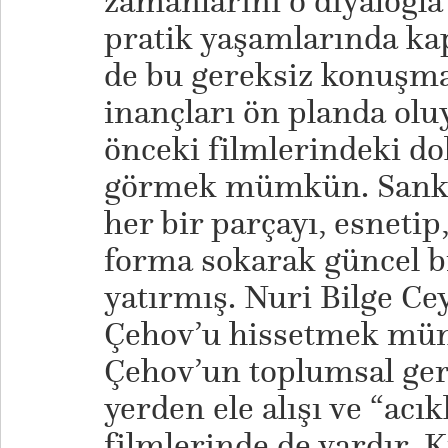
zamanlarını o diyalogla
pratik yaşamlarında kap
de bu gereksiz konuşma
inançları ön planda ol
önceki filmlerindeki d
görmek mümkün. Sanki 
her bir parçayı, esnetip,
forma sokarak güncel bi
yatırmış. Nuri Bilge Ce
Çehov’u hissetmek m
Çehov’un toplumsal gerç
yerden ele alışı ve “acı
filmlerinde de vardır.