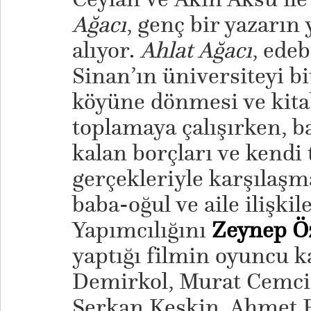
Ağacı
, genç bir yazarın
alıyor.
Ahlat Ağacı
, edeb
Sinan’ın üniversiteyi b
köyüne dönmesi ve kitab
toplamaya çalışırken, 
kalan borçları ve kend
gerçekleriyle karşılaşm
baba-oğul ve aile ilişki
Yapımcılığını
Zeynep Ö
yaptığı filmin oyuncu 
Demirkol, Murat Cemcir
Serkan Keskin, Ahmet R