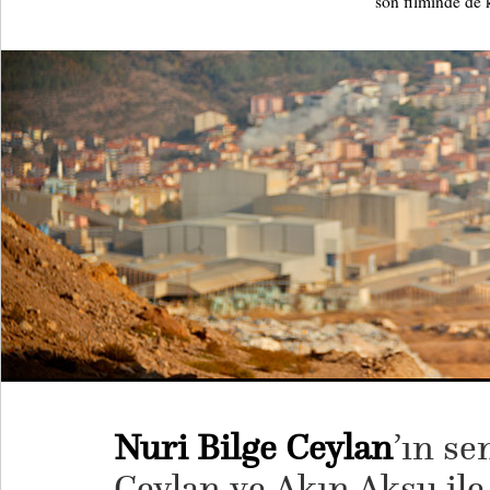
son filminde de 
Nuri Bilge Ceylan
’ın s
Ceylan ve Akın Aksu ile 