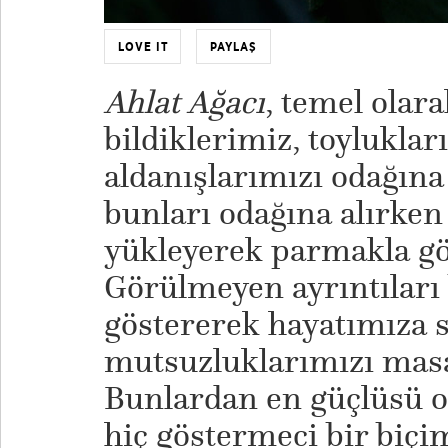
LOVE IT
PAYLAŞ
Ahlat Ağacı
, temel olara
bildiklerimiz, toyluklar
aldanışlarımızı odağına
bunları odağına alırken
yükleyerek parmakla gös
Görülmeyen ayrıntıları
göstererek hayatımıza s
mutsuzluklarımızı masa
Bunlardan en güçlüsü ol
hiç göstermeci bir biç