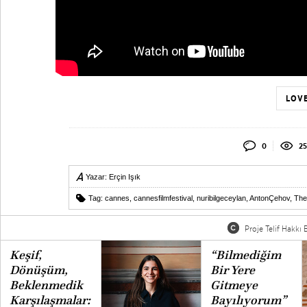
LOVE
0
25
Yazar:
Erçin Işık
Tag:
cannes
,
cannesfilmfestival
,
nuribilgeceylan
,
AntonÇehov
,
The
Proje Telif Hakkı B
Keşif,
“Bilmediğim
Dönüşüm,
Bir Yere
Beklenmedik
Gitmeye
Karşılaşmalar:
Bayılıyorum”