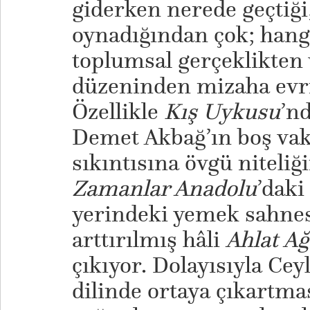
giderken nerede geçtiğ
oynadığından çok; hangi
toplumsal gerçeklikten v
düzeninden mizaha evrilt
Özellikle
Kış Uykusu
’n
Demet Akbağ’ın boş vaki
sıkıntısına övgü niteli
Zamanlar Anadolu
’daki
yerindeki yemek sahnes
arttırılmış hâli
Ahlat Ağ
çıkıyor. Dolayısıyla Ce
dilinde ortaya çıkartma