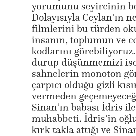
yorumunu seyircinin bel
Dolayısıyla Ceylan’ın 
filmlerini bu türden ok
insanın, toplumun ve c
kodlarını görebiliyoruz
durup düşünmemizi ise
sahnelerin monoton gö
çarpıcı olduğu gizli kıs
vermeden geçemeyeceği
Sinan’ın babası İdris il
muhabbeti. İdris’in oğl
kırk takla attığı ve Sin