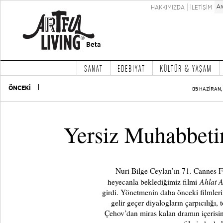
HAKKIMIZDA
İLETİŞİM
SANAT
EDEBİYAT
KÜLTÜR & YAŞAM
ÖNCEKİ
05 HAZİRAN, 
Yersiz Muhabbeti
Nuri Bilge Ceylan’ın 71. Cannes Fi
Ahlat A
heyecanla beklediğimiz filmi
girdi. Yönetmenin daha önceki filmler
gelir geçer diyalogların çarpıcılığı,
Çehov’dan miras kalan dramın içerisind