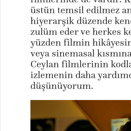
üstün temsil edilmez an
hiyerarşik düzende kend
zulüm eder ve herkes ke
yüzden filmin hikâyesi
veya sinemasal kısmın
Ceylan filmlerinin kodl
izlemenin daha yardımc
düşünüyorum.