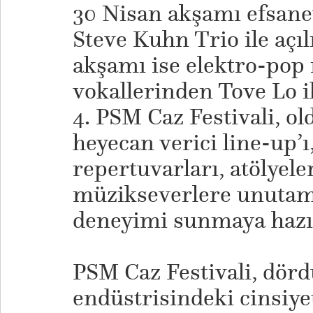
30 Nisan akşamı efsanev
Steve Kuhn Trio ile açı
akşamı ise elektro-pop 
vokallerinden Tove Lo i
4. PSM Caz Festivali, ol
heyecan verici line-up’ı
repertuvarları, atölyeler
müzikseverlere unutama
deneyimi sunmaya hazır
​PSM Caz Festivali, dör
endüstrisindeki cinsiyet