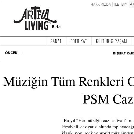
HAKKIMIZDA
İLETİŞİM
SANAT
EDEBİYAT
KÜLTÜR & YAŞAM
ÖNCEKİ
19 ŞUBAT, ÇAR
Müziğin Tüm Renkleri Ca
PSM Caz 
Bu yıl “Her müziğin caz festivali’’ 
Festivali, caz çatısı altında toplayacağı
klasik, pop, rock ve world müziğinden 