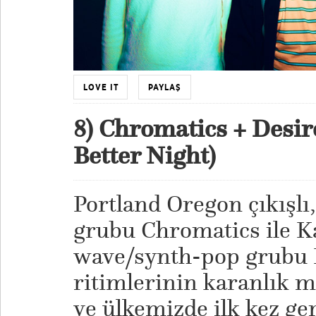
LOVE IT
PAYLAŞ
8) Chromatics + Desire
Better Night)
Portland Oregon çıkışlı
grubu Chromatics ile K
wave/synth-pop grubu D
ritimlerinin karanlık m
ve ülkemizde ilk kez ge