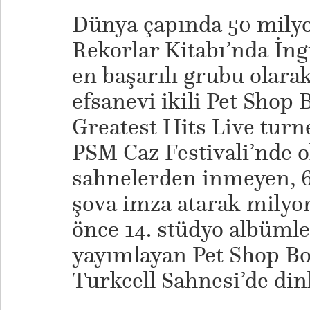
Dünya çapında 50 milyo
Rekorlar Kitabı’nda İng
en başarılı grubu olarak
efsanevi ikili Pet Shop
Greatest Hits Live tur
PSM Caz Festivali’nde ol
sahnelerden inmeyen, 63
şova imza atarak milyon
önce 14. stüdyo albüml
yayımlayan Pet Shop B
Turkcell Sahnesi’de din