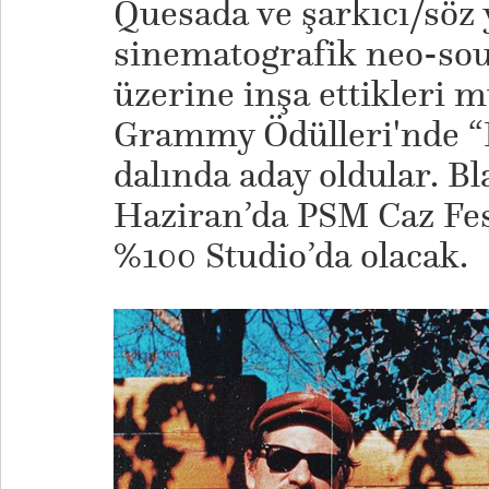
Quesada ve şarkıcı/söz 
sinematografik neo-sou
üzerine inşa ettikleri mü
Grammy Ödülleri'nde “E
dalında aday oldular. B
Haziran’da PSM Caz Fes
%100 Studio’da olacak.