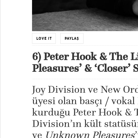
LOVE IT
PAYLAŞ
6) Peter Hook & The 
Pleasures’ & ‘Closer’ 
Joy Division ve New Or
üyesi olan basçı / voka
kurduğu Peter Hook & T
Division’ın kült statüs
ve
Unknown Pleasures