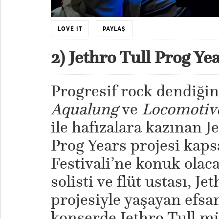
LOVE IT
PAYLAŞ
2) Jethro Tull Prog Ye
Progresif rock dendiğind
Aqualung
ve
Locomotiv
ile hafızalara kazınan Je
Prog Years projesi ka
Festivali’ne konuk ola
solisti ve flüt ustası, J
projesiyle yaşayan efsa
konserde Jethro Tull m