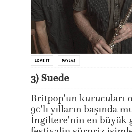
LOVE IT
PAYLAŞ
3) Suede
Britpop'un kurucuları o
90'lı yılların başında 
İngiltere'nin en büyük 
festivalin sürpriz isim