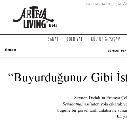
HAKKIMIZDA
İLETİŞİM
SANAT
EDEBİYAT
KÜLTÜR & YAŞAM
ÖNCEKİ
25 MART, PER
“Buyurduğunuz Gibi İs
Zeynep Dadak’ın Eremya Çel
Seyahatnamesi’
nden yola çıkarak ya
bugüne bir görsel tarih anlatısı ile sun
bir y