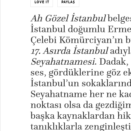
LOVE IT
PAYLAŞ
Ah Gözel İstanbul
belge
İstanbul doğumlu Erme
Çelebi Kömürciyan’ın 
17. Asırda İstanbul
adıy
Seyahatnamesi
. Dadak,
ses, gördüklerine göz e
İstanbul’un sokaklarınd
Seyahatname her ne kad
noktası olsa da gezdiği
başka kaynaklardan hik
tanıklıklarla zenginleşti