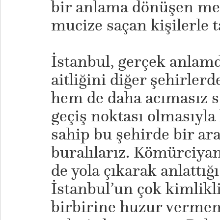
bir anlama dönüşen me
mucize saçan kişilerle t
​İstanbul, gerçek anlamd
aitliğini diğer şehirle
hem de daha acımasız su
geçiş noktası olmasıyla
sahip bu şehirde bir a
buralılarız. Kömürciya
de yola çıkarak anlattığ
İstanbul’un çok kimlikli
birbirine huzur vermem