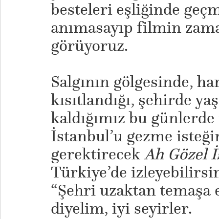
besteleri eşliğinde geç
anımasayıp filmin zama
görüyoruz.
Salgının gölgesinde, h
kısıtlandığı, şehirde y
kaldığımız bu günlerde 
İstanbul’u gezme isteği
gerektirecek
Ah Gözel İ
Türkiye’de izleyebilirsi
“Şehri uzaktan temaşa e
diyelim, iyi seyirler.