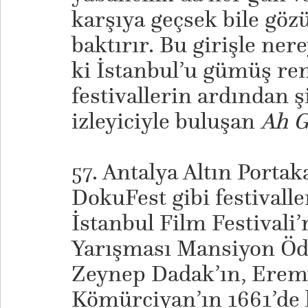
karşıya geçsek bile gö
baktırır. Bu girişle ner
ki İstanbul’u gümüş ren
festivallerin ardından 
izleyiciyle buluşan
Ah G
57. Antalya Altın Portaka
DokuFest gibi festivalle
İstanbul Film Festivali’
Yarışması Mansiyon Ö
Zeynep Dadak’ın, Erem
Kömürciyan’ın 1661’de