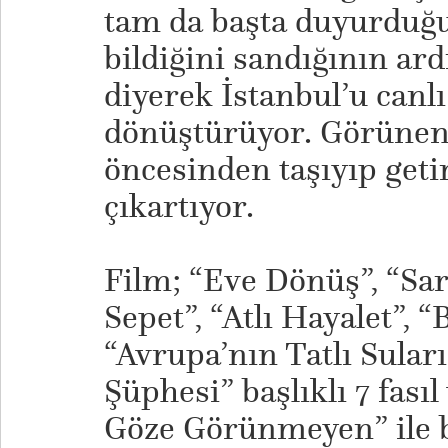
tam da başta duyurduğu 
bildiğini sandığının ar
diyerek İstanbul’u canl
dönüştürüyor. Görüneni
öncesinden taşıyıp geti
çıkartıyor.
​Film; “Eve Dönüş”, “Sar
Sepet”, “Atlı Hayalet”, “
“Avrupa’nın Tatlı Suları
Şüphesi” başlıklı 7 fasıl
Göze Görünmeyen” ile 