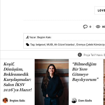
LOVE
0
80
Yazar:
Begüm Kakı
Tag:
belgesel
,
MUBI
,
Ah Gözel İstanbul
,
Eremya Çelebi Kömürciy
Proje Telif Hakkı B
Keşif,
“Bilmediğim
Dönüşüm,
Bir Yere
Beklenmedik
Gitmeye
Karşılaşmalar:
Bayılıyorum”
Salon İKSV
2026’ya Hazır!
Begüm Kakı
Enes Kudu