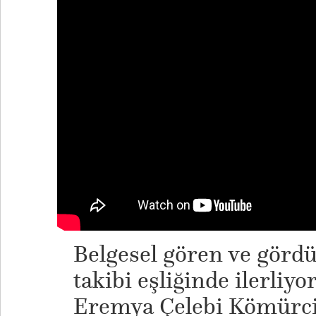
​Belgesel gören ve görd
takibi eşliğinde ilerliy
Eremya Çelebi Kömürci