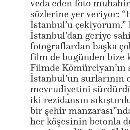
veda eden foto muhabir
sözlerine yer veriyor: “
İstanbul’u çekiyorum.” 
İstanbul’dan geriye sah
fotoğraflardan başka ço
film de bugünden bize k
Filmde Kömürciyan’ın s
İstanbul’un surlarının 
mevcudiyetini sürdürdü
iki rezidansın sıkıştırıl
bir şehir manzarası”nda
her köşesinin betonla do