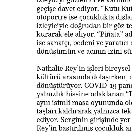
geçişe davet ediyor. “Kutu K
otoportre ise çocuklukta dışla
izleyiciyle doğrudan bir göz 
kurarak ele alıyor. “Piñata” a
ise sanatçı, bedeni ve yaratıc
dönüşümün ve acının izini sü
Nathalie Rey’in işleri bireyse
kültürü arasında dolaşırken, 
dönüştürüyor. COVID-19 pande
yalnızlık hissine odaklanan “L
aynı isimli masa oyununda old
taşları kaldırarak yalnızca te
ediyor. Serginin girişinde yer
Rey’in bastırılmış çocukluk an