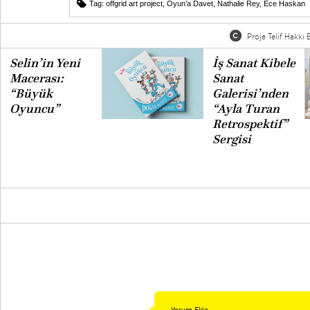
Tag:
offgrid art project
,
Oyun’a Davet
,
Nathalie Rey
,
Ece Haskan
Proje Telif Hakkı B
Selin’in Yeni
İş Sanat Kibele
Macerası:
Sanat
“Büyük
Galerisi’nden
Oyuncu”
“Ayla Turan
Retrospektif”
Sergisi