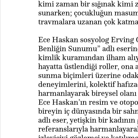
kimi zaman bir sığınak kimi 
sunarken; çocukluğun masumi
travmalara uzanan çok katman
Ece Haskan sosyolog Erving
Benliğin Sunumu” adlı eserin
kimlik kuramından ilham alıy
hayatta üstlendiği roller, ona a
sunma biçimleri üzerine odakl
deneyimlerini, kolektif hafıza
harmanlayarak bireysel olanı 
Ece Haskan’ın resim ve otopo
bireyin iç dünyasında bir sa
adlı eser, yetişkin bir kadını
referanslarıyla harmanlayar
izleyiciyi gözlemci ve katılım