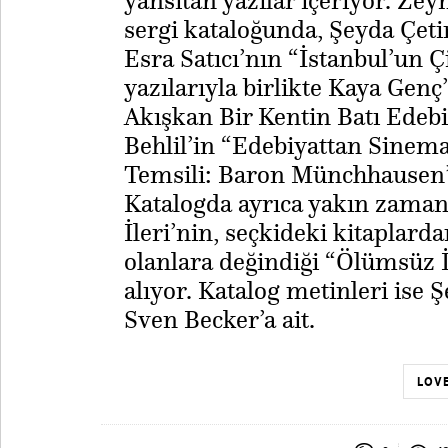
yansıtan yazılar içeriyor. Ze
sergi kataloğunda, Şeyda Çeti
Esra Satıcı’nın “İstanbul’un Çi
yazılarıyla birlikte Kaya Genç
Akışkan Bir Kentin Batı Edebi
Behlil’in “Edebiyattan Sinema
Temsili: Baron Münchhausen” 
Katalogda ayrıca yakın zaman
İleri’nin, seçkideki kitaplarda
olanlara değindiği “Ölümsüz İs
alıyor. Katalog metinleri ise 
Sven Becker’a ait.
LOVE