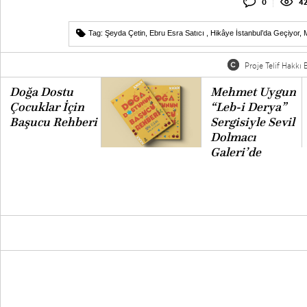
0
42
Tag:
Şeyda Çetin
,
Ebru Esra Satıcı
,
Hikâye İstanbul’da Geçiyor
,
Proje Telif Hakkı B
Doğa Dostu
Mehmet Uygun
Çocuklar İçin
“Leb-i Derya”
Başucu Rehberi
Sergisiyle Sevil
Dolmacı
Galeri’de