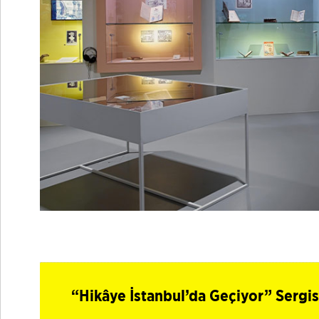
“Hikâye İstanbul’da Geçiyor” Sergi