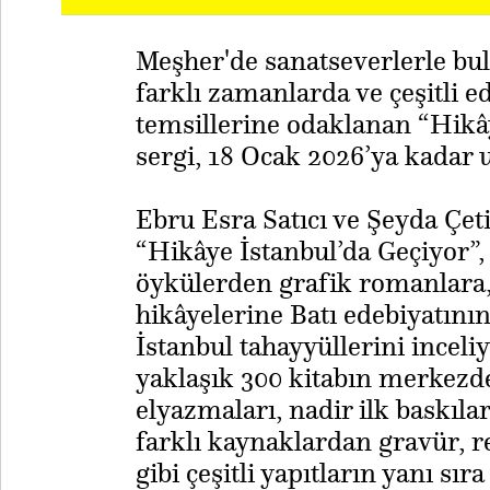
Meşher'de sanatseverlerle bu
farklı zamanlarda ve çeşitli e
temsillerine odaklanan “Hikây
sergi, 18 Ocak 2026’ya kadar u
Ebru Esra Satıcı ve Şeyda Çet
“Hikâye İstanbul’da Geçiyor”, b
öykülerden grafik romanlara
hikâyelerine Batı edebiyatını
İstanbul tahayyüllerini incel
yaklaşık 300 kitabın merkezde
elyazmaları, nadir ilk baskılar 
farklı kaynaklardan gravür, re
gibi çeşitli yapıtların yanı sı