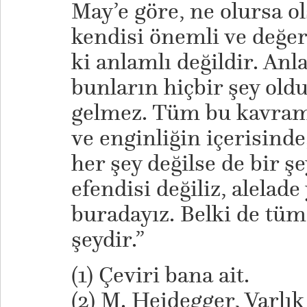
May’e göre, ne olursa o
kendisi önemli ve değe
ki anlamlı değildir. An
bunların hiçbir şey ol
gelmez. Tüm bu kavraml
ve enginliğin içerisind
her şey değilse de bir ş
efendisi değiliz, alelade
buradayız. Belki de tüm
şeydir.”
(1) Çeviri bana ait.
(2) M. Heidegger, Varlı