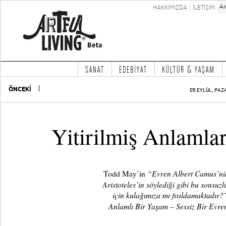
HAKKIMIZDA
İLETİŞİM
SANAT
EDEBİYAT
KÜLTÜR & YAŞAM
ÖNCEKİ
05 EYLÜL, PAZ
Yitirilmiş Anlaml
“
Evren Albert Camus’nün
Todd May’in
Aristoteles’in söylediği gibi bu sonsuz
için kulağımıza mı fısıldamaktadır?
Anlamlı Bir Yaşam – Sessiz Bir Evre