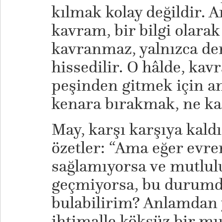
kılmak kolay değildir. 
kavram, bir bilgi olarak
kavranmaz, yalnızca de
hissedilir. O hâlde, ka
peşinden gitmek için an
kenara bırakmak, ne k
May, karşı karşıya kaldı
özetler: “Ama eğer evre
sağlamıyorsa ve mutlul
geçmiyorsa, bu durumd
bulabilirim? Anlamdan 
ihtimalle köksüz bir 