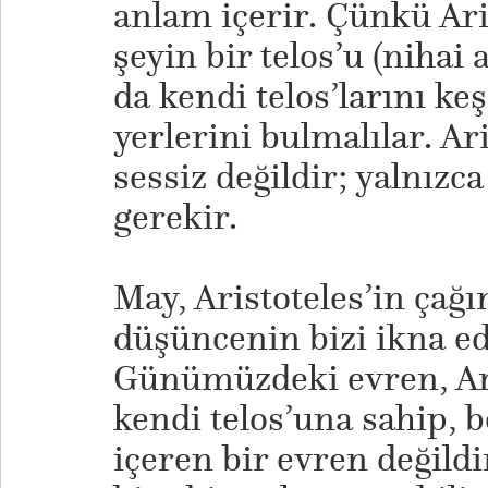
anlam içerir. Çünkü Ari
şeyin bir telos’u (nihai
da kendi telos’larını ke
yerlerini bulmalılar. Ar
sessiz değildir; yalnı
gerekir.
May, Aristoteles’in çağ
düşüncenin bizi ikna ede
Günümüzdeki evren, Aris
kendi telos’una sahip, be
içeren bir evren değildi