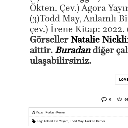
Ökten. Çev.) Agora Yayınl
(3)Todd May, Anlamlı Bi
çev.) İrene Kitap: 2022. (
Görseller
Natalie Nickl
aittir.
Buradan
diğer ça
ulaşabilirsiniz.
LOVE
0
66
Yazar:
Furkan Kemer
Tag:
Anlamlı Bir Yaşam
,
Todd May
,
Furkan Kemer