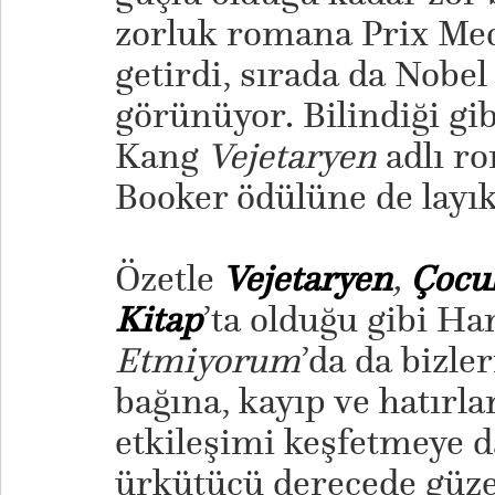
zorluk romana Prix Med
getirdi, sırada da Nobel
görünüyor. Bilindiği gi
Kang
Vejetaryen
adlı r
Booker ödülüne de layı
​Özetle
Vejetaryen
,
Çocu
Kitap
’ta olduğu gibi H
Etmiyorum
’da da bizle
bağına, kayıp ve hatırl
etkileşimi keşfetmeye d
ürkütücü derecede güze