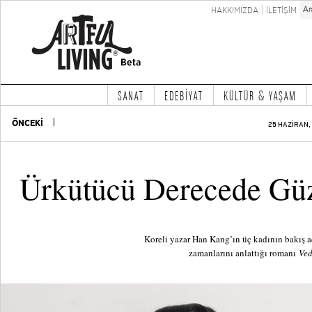
HAKKIMIZDA
İLETİŞİM
SANAT
EDEBİYAT
KÜLTÜR & YAŞAM
ÖNCEKİ
25 HAZİRAN, 
Ürkütücü Derecede Gü
Koreli yazar Han Kang’ın üç kadının bakış a
zamanlarını anlattığı romanı
Ve