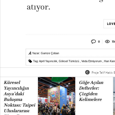
atıyor.
LOVE
0
15
Yazar:
Gamze Çoban
Tag:
April Yayıncılık
,
Göksel Türközü
,
Veda Etmiyorum
,
Han Kan
Proje Telif Hakkı B
Küresel
Göğe Açılan
Yayıncılığın
Defterler:
Asya’daki
Çizgiden
Buluşma
Kelimelere
Noktası: Taipei
Uluslararası