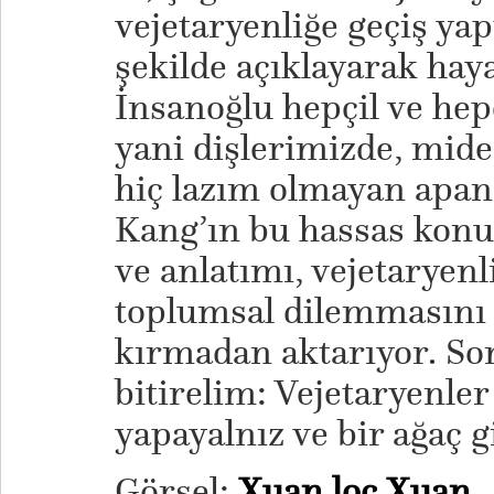
vejetaryenliğe geçiş yap
şekilde açıklayarak hay
İnsanoğlu hepçil ve hep
yani dişlerimizde, mide
hiç lazım olmayan apan
Kang’ın bu hassas konu
ve anlatımı, vejetaryenl
toplumsal dilemmasını
kırmadan aktarıyor. Son 
bitirelim: Vejetaryenler
yapayalnız ve bir ağaç g
Görsel:
Xuan loc Xuan