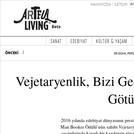
HAKKIMIZDA
İLETİŞİM
SANAT
EDEBİYAT
KÜLTÜR & YAŞAM
ÖNCEKİ
05 OCAK, PER
Vejetaryenlik, Bizi G
Götü
2016 yılında edebiyat dünyasının prestij
Vejetar
Man Booker Ödülü’nün sahibi
seçimlerinde kararlı bir karakterin rüya