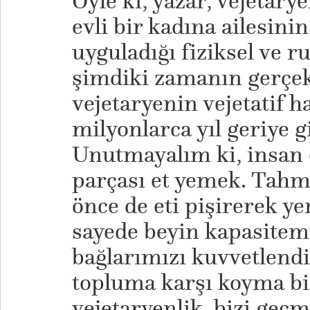
Öyle ki, yazar, vejetar
evli bir kadına ailesini
uyguladığı fiziksel ve r
şimdiki zamanın gerçek
vejetaryenin vejetatif h
milyonlarca yıl geriye g
Unutmayalım ki, insan
parçası et yemek. Tahm
önce de eti pişirerek y
sayede beyin kapasitemi
bağlarımızı kuvvetlendi
topluma karşı koyma bi
vejetaryenlik, bizi geçm