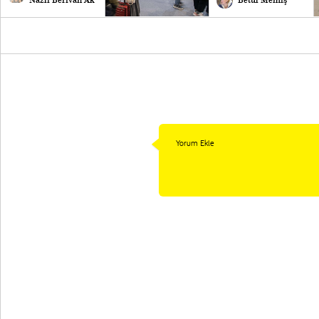
Nazlı Berivan Ak
Betül Memiş