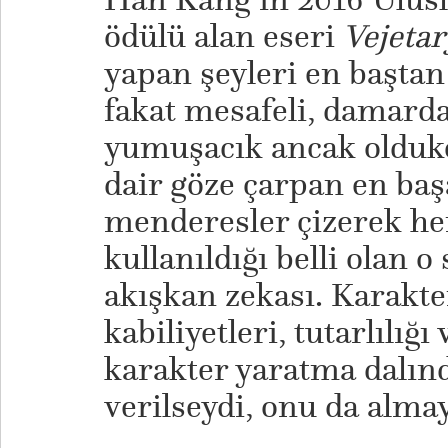
ödülü alan eseri
Vejeta
yapan şeyleri en baştan
fakat mesafeli, damard
yumuşacık ancak olduk
dair göze çarpan en başa
menderesler çizerek h
kullanıldığı belli olan 
akışkan zekası. Karakte
kabiliyetleri, tutarlılığ
karakter yaratma dalın
verilseydi, onu da almay