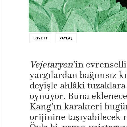
LOVE IT
PAYLAŞ
Vejetaryen
’in evrensell
yargılardan bağımsız kı
deyişle ahlâki tuzakla
oynuyor. Buna eklenecek
Kang’ın karakteri bugü
orijinine taşıyabilecek 