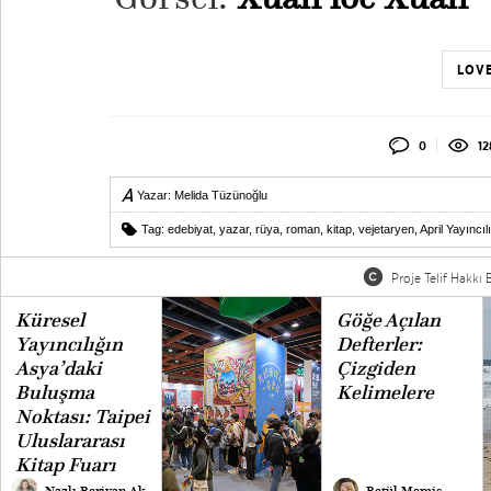
LOVE
0
12
Yazar:
Melida Tüzünoğlu
Tag:
edebiyat
,
yazar
,
rüya
,
roman
,
kitap
,
vejetaryen
,
April Yayıncıl
Proje Telif Hakkı B
Küresel
Göğe Açılan
Yayıncılığın
Defterler:
Asya’daki
Çizgiden
Buluşma
Kelimelere
Noktası: Taipei
Uluslararası
Kitap Fuarı