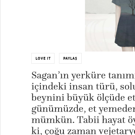
LOVE IT
PAYLAŞ
Sagan’ın yerküre tanım
içindeki insan türü, so
beynini büyük ölçüde et
günümüzde, et yemeden
mümkün. Tabii hayat öy
ki, çoğu zaman vejetar