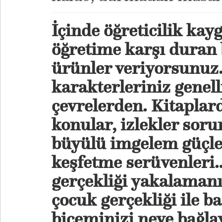
İçinde öğreticilik kay
öğretime karşı duran b
ürünler veriyorsunuz
karakterleriniz genell
çevrelerden. Kitaplard
konular, izlekler soru
büyülü imgelem güçler
keşfetme serüvenleri
gerçekliği yakalamanı
çocuk gerçekliği ile 
biçeminizi neye bağla