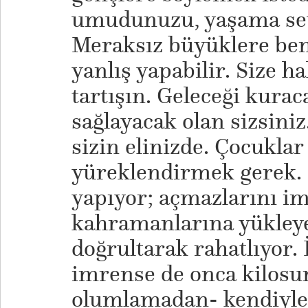
umudunuzu, yaşama sev
Meraksız büyüklere be
yanlış yapabilir. Size h
tartışın. Geleceği kurac
sağlayacak olan sizsini
sizin elinizde. Çocuklar
yüreklendirmek gerek. 
yapıyor; açmazlarını 
kahramanlarına yükleyer
doğrultarak rahatlıyor. 
imrense de onca kilosun
olumlamadan- kendiyle 