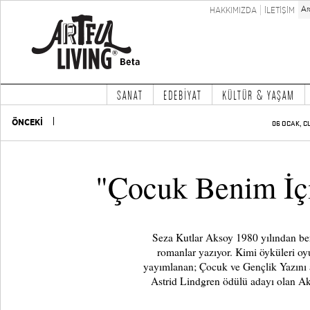
HAKKIMIZDA
İLETİŞİM
SANAT
EDEBİYAT
KÜLTÜR & YAŞAM
ÖNCEKİ
06 OCAK, C
"Çocuk Benim İ
Seza Kutlar Aksoy 1980 yılından beri
romanlar yazıyor. Kimi öyküleri oy
yayımlanan; Çocuk ve Gençlik Yazını a
Astrid Lindgren ödülü adayı olan Akso