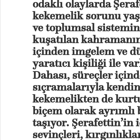
odaklı olaylarda Şerafe
kekemelik sorunu yaşı
ve toplumsal sistemin 
kuşatılan kahramanı
içinden imgelem ve d
yaratıcı kişiliği ile va
Dahası, süreçler içind
sıçramalarıyla kendini
kekemelikten de kurt
biçem olarak ayrımlı 
taşıyor. Şerafettin’in 
sevinçleri, kırgınlıklar