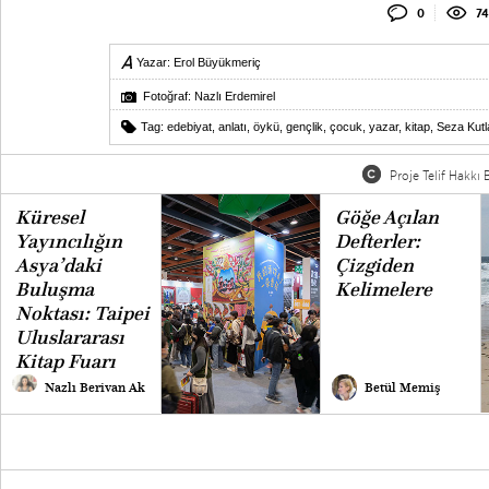
0
74
Yazar:
Erol Büyükmeriç
Fotoğraf: Nazlı Erdemirel
Tag:
edebiyat
,
anlatı
,
öykü
,
gençlik
,
çocuk
,
yazar
,
kitap
,
Seza Kutl
Proje Telif Hakkı B
Küresel
Göğe Açılan
Yayıncılığın
Defterler:
Asya’daki
Çizgiden
Buluşma
Kelimelere
Noktası: Taipei
Uluslararası
Kitap Fuarı
Nazlı Berivan Ak
Betül Memiş