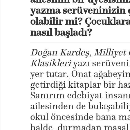
yazma serüveninizin ç
olabilir mi? Çocuklar
nasıl başladı?
Doğan Kardeş
,
Milliyet
Klasikleri
yazı serüveni
yer tutar. Onat ağabeyi
getirdiği kitaplar bir h
Sanırım edebiyat insan
ailesinden de bulaşabi
okul öncesinde bana ma
halde, durmadan masa