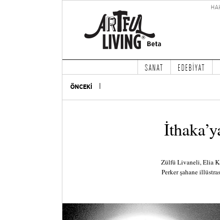
HA
SANAT
EDEBİYAT
ÖNCEKİ
İthaka’y
Zülfü Livaneli, Elia K
Perker şahane illüstra