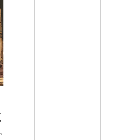
r
n
n