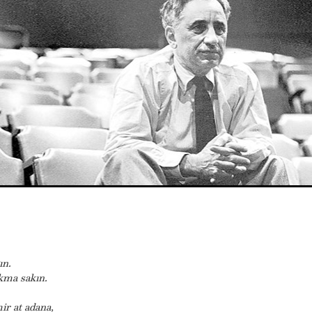
ın.
lkma sakın.
ir at adana,