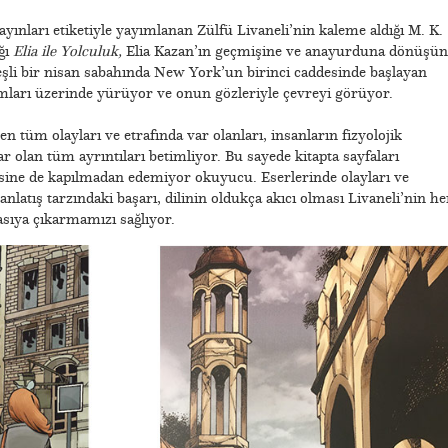
ınları etiketiyle yayımlanan Zülfü Livaneli’nin kaleme aldığı M. K.
ğı
Elia ile Yolculuk,
Elia Kazan’ın geçmişine ve anayurduna dönüşün
şli bir nisan sabahında New York’un birinci caddesinde başlayan
ımları üzerinde yürüyor ve onun gözleriyle çevreyi görüyor.
n tüm olayları ve etrafında var olanları, insanların fizyolojik
olan tüm ayrıntıları betimliyor. Bu sayede kitapta sayfaları
sine de kapılmadan edemiyor okuyucu. Eserlerinde olayları ve
nlatış tarzındaki başarı, dilinin oldukça akıcı olması Livaneli’nin he
sıya çıkarmamızı sağlıyor.