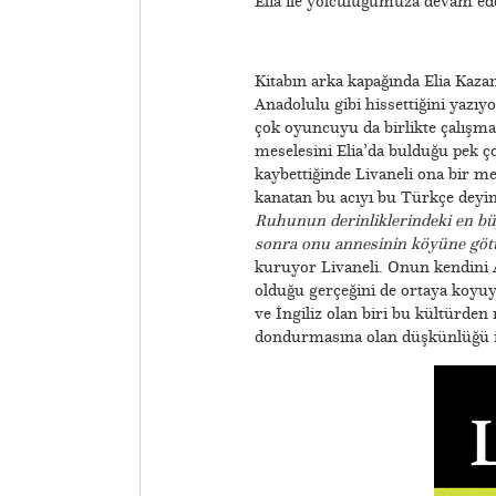
Elia ile yolculuğumuza devam ede
Kitabın arka kapağında Elia Kazan
Anadolulu gibi hissettiğini yazıy
çok oyuncuyu da birlikte çalışma
meselesini Elia’da bulduğu pek ço
kaybettiğinde Livaneli ona bir me
kanatan bu acıyı bu Türkçe deyi
Ruhunun derinliklerindeki en büyü
sonra onu annesinin köyüne gö
kuruyor Livaneli. Onun kendini
olduğu gerçeğini de ortaya koyuyo
ve İngiliz olan biri bu kültürden
dondurmasına olan düşkünlüğü ile