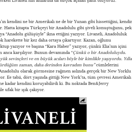
rken Livaneli’nin anılarına da birçok açıdan şahit oluyoruz.
’ın kendini ne bir Amerikalı ne de bir Yunan gibi hissettiğini, kendi
or. Hatta kitapta Türkçeyi bir Anadolulu gibi şiveli konuştuğunu, pek
ya “Anadolu gülüşüyle” ikna ettiğini yazıyor. Livaneli, Anadoluluk
k harekette bir kez daha ortaya çıkartıyor. Kazan, oğlunu
ktup yazıyor ve başına “Kara Haber” yazıyor, çünkü Elia’nın içini
m anca karşılıyor. Bunun devamında “
Çünkü o bir Anadoluluydu.
k sevinçleri ve en büyük acıları böyle bir kimlikle yaşıyordu. Yılla
türdüğüm zaman, daha derinden kavradım bunu”
cümlelerini
 Anadolulu olarak görmesine rağmen aslında gerçek bir New Yorklu
r. Ee tabii, dört yaşında gittiği New York’ta, tüm çevresi Amerikalı
 ne kadar kendini koruyabilirdi ki. Bu noktada Ben&Jerry
 ufak bir ışık çakıyor.