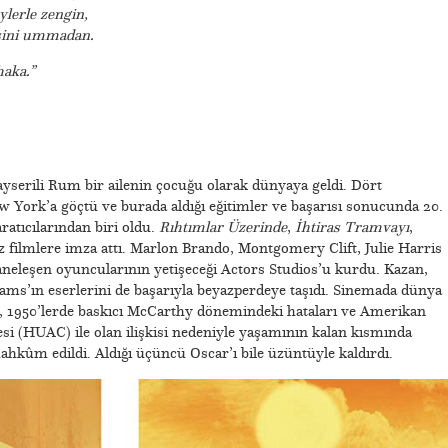
ylerle zengin,
esini ummadan.
haka.”
ayserili Rum bir ailenin çocuğu olarak dünyaya geldi. Dört
w York’a göçtü ve burada aldığı eğitimler ve başarısı sonucunda 20.
atıcılarından biri oldu.
Rıhtımlar Üzerinde
,
İhtiras Tramvayı
,
 filmlere imza attı. Marlon Brando, Montgomery Clift, Julie Harris
neleşen oyuncularının yetişeceği Actors Studios’u kurdu. Kazan,
ams’ın eserlerini de başarıyla beyazperdeye taşıdı. Sinemada dünya
n, 1950’lerde baskıcı McCarthy dönemindeki hataları ve Amerikan
esi (HUAC) ile olan ilişkisi nedeniyle yaşamının kalan kısmında
mahkûm edildi. Aldığı üçüncü Oscar’ı bile üzüntüyle kaldırdı.