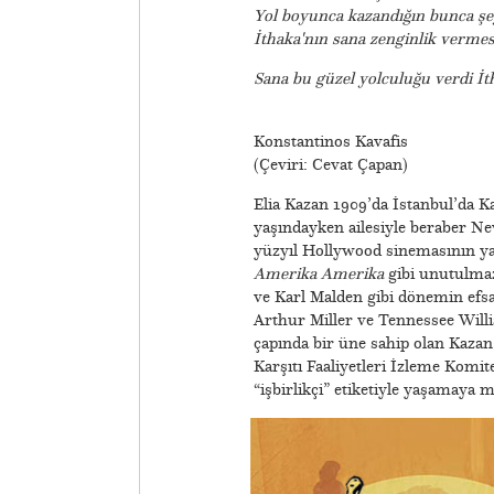
Yol boyunca kazandığın bunca şe
İthaka'nın sana zenginlik verm
Sana bu güzel yolculuğu verdi İt
Konstantinos Kavafis
(Çeviri: Cevat Çapan)
Elia Kazan 1909’da İstanbul’da K
yaşındayken ailesiyle beraber Ne
yüzyıl Hollywood sinemasının yar
Amerika Amerika
gibi unutulmaz
ve Karl Malden gibi dönemin efsa
Arthur Miller ve Tennessee Willi
çapında bir üne sahip olan Kaza
Karşıtı Faaliyetleri İzleme Komit
“işbirlikçi” etiketiyle yaşamaya 