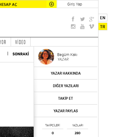
Giriş Yap
HESAP AÇ
EN
TR
YOR
VİDEO
SONRAKİ
Begüm Kakı
YAZAR
YAZAR HAKKINDA
DİĞER YAZILARI
TAKİP ET
YAZAR PAYLAŞ
TAKİPÇİLERİ
YAZILARI
0
280