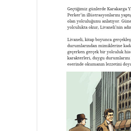
Geçtiğimiz günlerde Karakarga Yay
Perker’in illüstrasyonlarını yaptı
olan yolculuğunu anlatıyor. Güne
yolculukta okur, Livaneli’nin ad
Livaneli, kitap boyunca gerçekleşe
durumlarından mimiklerine kadar 
geçerken gerçek bir yolculuk his
karakterleri, duygu durumlarını a
eserinde okumanın lezzetini doya