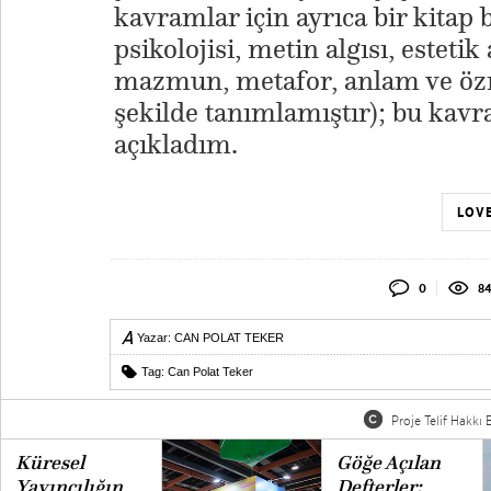
kavramlar için ayrıca bir kitap b
psikolojisi, metin algısı, esteti
mazmun, metafor, anlam ve özne
şekilde tanımlamıştır); bu kavr
açıkladım.
LOVE
0
8
Yazar:
CAN POLAT TEKER
Tag:
Can Polat Teker
Proje Telif Hakkı B
Küresel
Göğe Açılan
Yayıncılığın
Defterler: