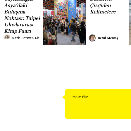
Asya’daki
Çizgiden
Buluşma
Kelimelere
Noktası: Taipei
Uluslararası
Kitap Fuarı
Nazlı Berivan Ak
Betül Memiş