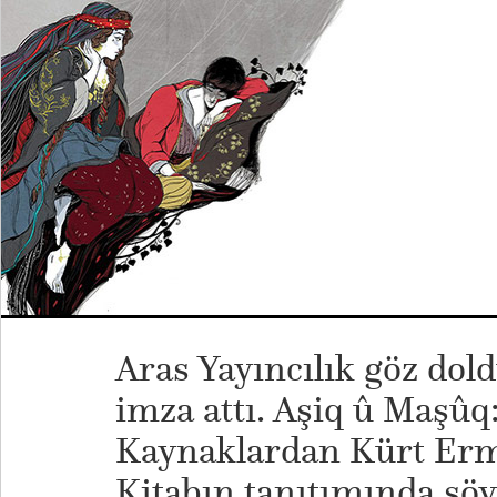
Aras Yayıncılık göz dol
imza attı. Aşiq û Maşû
Kaynaklardan Kürt Erm
Kitabın tanıtımında şöy