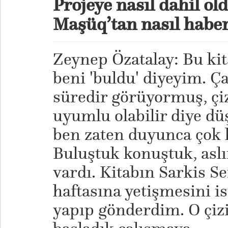
Projeye nasıl dahil ol
Maşüq’tan nasıl habe
Zeynep Özatalay: Bu kit
beni 'buldu' diyeyim. Ç
süredir görüyormuş, çi
uyumlu olabilir diye dü
ben zaten duyunca çok
Buluştuk konuştuk, aslı
vardı. Kitabın Sarkis 
haftasına yetişmesini i
yapıp gönderdim. O çiz