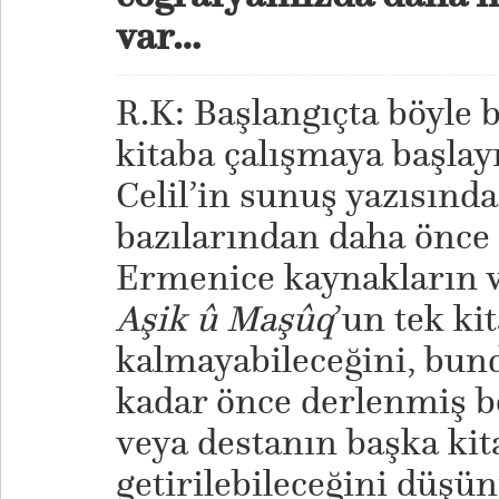
var…
R.K: Başlangıçta böyle b
kitaba çalışmaya başlayı
Celil’in sunuş yazısında
bazılarından daha önce
Ermenice kaynakların v
Aşik û Maşûq
’un tek ki
kalmayabileceğini, bund
kadar önce derlenmiş b
veya destanın başka kit
getirilebileceğini düşü