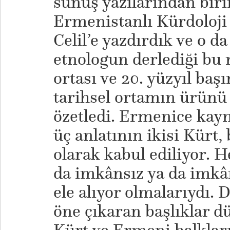
sunuş yazılarından biri
Ermenistanlı Kürdoloji 
Celil’e yazdırdık ve o d
etnologun derlediği bu 
ortası ve 20. yüzyıl başı
tarihsel ortamın ürünü
özetledi. Ermenice kay
üç anlatının ikisi Kürt,
olarak kabul ediliyor. 
da imkânsız ya da imkâ
ele alıyor olmalarıydı. D
öne çıkaran başlıklar 