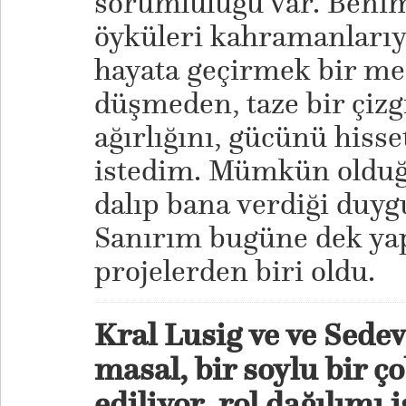
sorumluluğu var. Benim
öyküleri kahramanlarıy
hayata geçirmek bir mes
düşmeden, taze bir çizg
ağırlığını, gücünü hiss
istedim. Mümkün olduğ
dalıp bana verdiği duyg
Sanırım bugüne dek yap
projelerden biri oldu.
Kral Lusig ve ve Sede
masal, bir soylu bir ç
ediliyor, rol dağılımı 