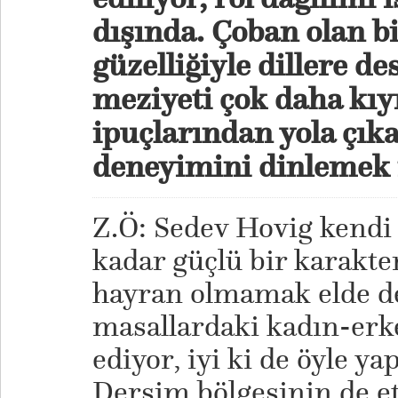
dışında. Çoban olan bi
güzelliğiyle dillere de
meziyeti çok daha kıym
ipuçlarından yola çık
deneyimini dinlemek 
Z.Ö: Sedev Hovig kendi
kadar güçlü bir karakte
hayran olmamak elde de
masallardaki kadın-erke
ediyor, iyi ki de öyle y
Dersim bölgesinin de etk