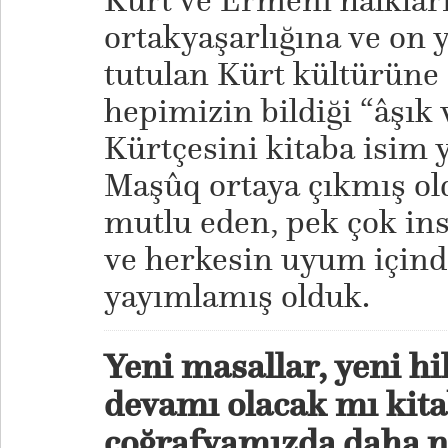
Kürt ve Ermeni halkları
ortakyaşarlığına ve on y
tutulan Kürt kültürüne 
hepimizin bildiği “âşık
Kürtçesini kitaba isim y
Maşûq ortaya çıkmış old
mutlu eden, pek çok in
ve herkesin uyum içinde 
yayımlamış olduk.
Yeni masallar, yeni hi
devamı olacak mı kit
coğrafyamızda daha n