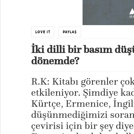
LOVE IT
PAYLAŞ
İki dilli bir basım d
dönemde?
R.K: Kitabı görenler ço
etkileniyor. Şimdiye kada
Kürtçe, Ermenice, İngi
düşünmediğimizi soranla
çevirisi için bir şey d