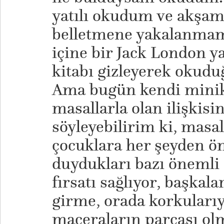
yatılı okudum ve akşam 
belletmene yakalanmama
içine bir Jack London ya
kitabı gizleyerek okud
Ama bugün kendi minik 
masallarla olan ilişkisi
söyleyebilirim ki, masa
çocuklara her şeyden ön
duydukları bazı önemli
fırsatı sağlıyor, başkala
girme, orada korkularıy
maceraların parçası ol