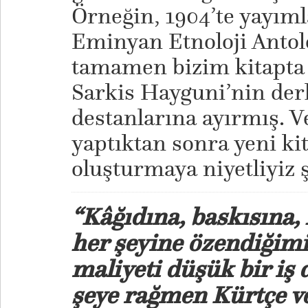
Örneğin, 1904’te yayı
Eminyan Etnoloji Antoloj
tamamen bizim kitapta 
Sarkis Hayguni’nin derl
destanlarına ayırmış. V
yaptıktan sonra yeni kit
oluşturmaya niyetliyiz 
“Kâğıdına, baskısına, 
her şeyine özendiğimi
maliyeti düşük bir iş
şeye rağmen Kürtçe v