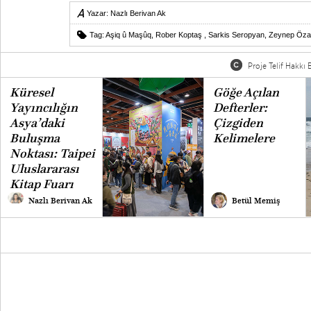
Yazar:
Nazlı Berivan Ak
Tag:
Aşiq û Maşûq
,
Rober Koptaş
,
Sarkis Seropyan
,
Zeynep Öza
Proje Telif Hakkı B
Küresel
Göğe Açılan
Yayıncılığın
Defterler:
Asya’daki
Çizgiden
Buluşma
Kelimelere
Noktası: Taipei
Uluslararası
Kitap Fuarı
Nazlı Berivan Ak
Betül Memiş