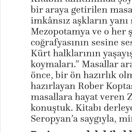
bir araya getirilen masa
imkânsız aşkların yanı 
Mezopotamya ve o her ş
coğrafyasının sesine se
Kürt halklarının yaşayış
koymaları.” Masallar a
önce, bir ön hazırlık ol
hazırlayan Rober Koptaş
masallara hayat veren Z
konuştuk. Kitabı derley
Seropyan’a saygıyla, m