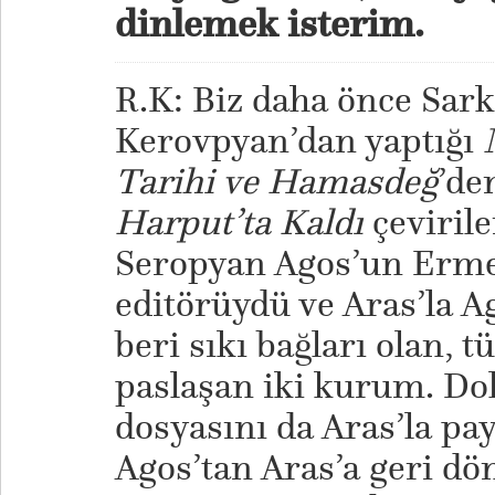
dinlemek isterim.
R.K: Biz daha önce Sar
Kerovpyan’dan yaptığı
Tarihi ve Hamasdeğ
’de
Harput’ta Kaldı
çevirile
Seropyan Agos’un Erme
editörüydü ve Aras’la A
beri sıkı bağları olan, t
paslaşan iki kurum. Dol
dosyasını da Aras’la pa
Agos’tan Aras’a geri dö