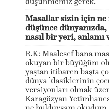
düşünmemiz gerek.
Masallar sizin için ne 
düşünce dünyanızda,
nasıl bir yeri, anlamı 
R.K: Maalesef bana masa
okuyan bir büyüğüm ol
yaştan itibaren başta ço
dünya klasiklerinin çoc
versiyonları olmak üze
Karagözyan Yetimhanes
ne bulduysam okudum. O