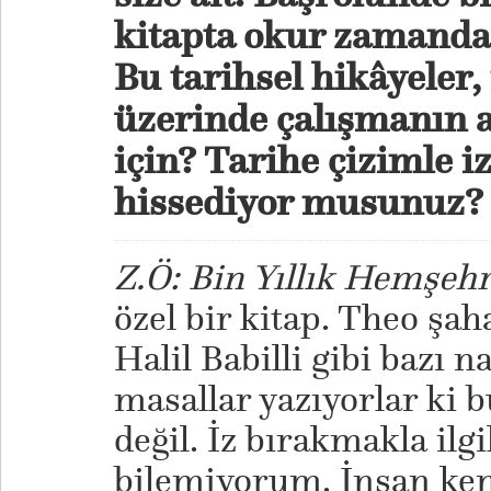
kitapta okur zamanda
Bu tarihsel hikâyeler,
üzerinde çalışmanın a
için? Tarihe çizimle iz
hissediyor musunuz?
Z.Ö: Bin Yıllık Hemşehr
özel bir kitap. Theo şah
Halil Babilli gibi bazı n
masallar yazıyorlar ki 
değil. İz bırakmakla ilgi
bilemiyorum. İnsan ke