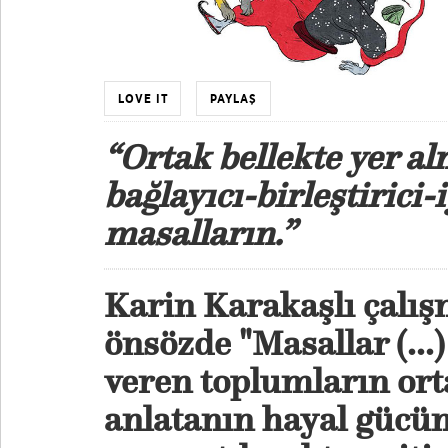
LOVE IT
PAYLAŞ
“Ortak bellekte yer a
bağlayıcı-birleştirici-
masalların.”
Karin Karakaşlı çalış
önsözde "Masallar (...
veren toplumların orta
anlatanın hayal gücü