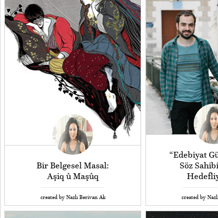
“Edebiyat 
Bir Belgesel Masal:
Söz Sahib
Aşiq û Maşûq
Hedefli
created by Nazlı Berivan Ak
created by Nazl