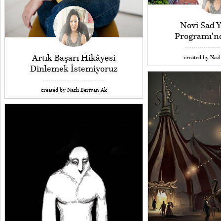
Novi Sad Y
Programı'n
Artık Başarı Hikâyesi
created by Nazl
Dinlemek İstemiyoruz
created by Nazlı Berivan Ak