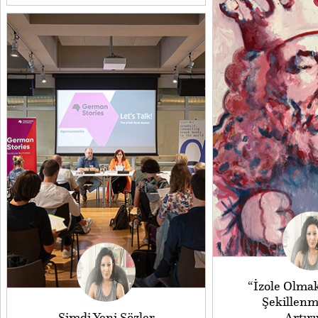
“İzole Olmak
Şekillenm
Şimdi Yeni Sözler
Artırı