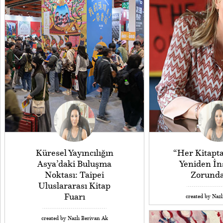
Küresel Yayıncılığın
“Her Kitapta
Asya’daki Buluşma
Yeniden İ
Noktası: Taipei
Zorunda
Uluslararası Kitap
Fuarı
created by Nazl
created by Nazlı Berivan Ak