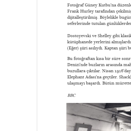
Fotoğraf Güney Kutbu'na düzenlene
Frank Hurley tarafından çekilmiş
dijitalleştirilmiş. Böylelikle bug
seferlerinde tutulan günlüklerden
Dostoyevski ve Shelley gibi klasi
kütüphanede yerlerini almışlardı
(Eğer) şiiri asılıydı. Kaptan şiiri
Bu fotoğraftan kısa bir süre sonr
Denizi'nde buzların arasında mah
buzullara çıktılar. Nisan 1916'da
Elephant Adası'na geçtiler. Shack
ulaşmayı başardı. Bütün mürette
BBC