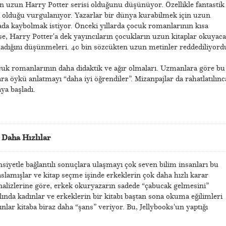
n uzun Harry Potter serisi olduğunu düşünüyor. Özellikle fantastik
 olduğu vurgulanıyor. Yazarlar bir dünya kurabilmek için uzun
a kaybolmak istiyor. Önceki yıllarda çocuk romanlarının kısa
se, Harry Potter'a dek yayıncıların çocukların uzun kitaplar okuyac
adığını düşünmeleri. 40 bin sözcükten uzun metinler reddediliyord
cuk romanlarının daha didaktik ve ağır olmaları. Uzmanlara göre bu
ara öykü anlatmayı “daha iyi öğrendiler”. Mizanpajlar da rahatlatılınc
ya başladı.
Daha Hızlılar
insiyetle bağlantılı sonuçlara ulaşmayı çok seven bilim insanları bu
aslamışlar ve kitap seçme işinde erkeklerin çok daha hızlı karar
nalizlerine göre, erkek okuryazarın sadede “çabucak gelmesini”
slında kadınlar ve erkeklerin bir kitabı baştan sona okuma eğilimleri
ınlar kitaba biraz daha “şans” veriyor. Bu, Jellybooks'un yaptığı