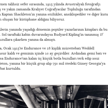
n talihsiz sefer sırasında, 1915 yılında Avustralyalı fotoğrafçı
 ve yakın zamanda Kraliyet Coğrafyacılar Topluluğu tarafından
ün Kaptan Shackleton'ın yanına sözlükler, ansiklopediler ve diğer kut
 oluşan bir kütüphane aldığını biliyoruz.
klerin yanında yaşadığı dönemin popüler yazarlarının kitapları da bu
. Sol taraftaki kabin duvarındaysa Rudyard Kipling'in tanınmış
If
 buzullara çıkarken yanına da almıştı.
a, Ocak 1915'te Endurance ve 28 kişilik mürettebatı Weddell
sur kaldı ve geminin içinde 10 ay geçirdiler. Ardından gemi batı ve
ysa Endurance'tan kalan üç küçük botla buzulları terk edip ıssız
leton, yanına bir küçük grup alıp 750 mil ötedeki Güney Georgia'ya
bat kurtuldu.