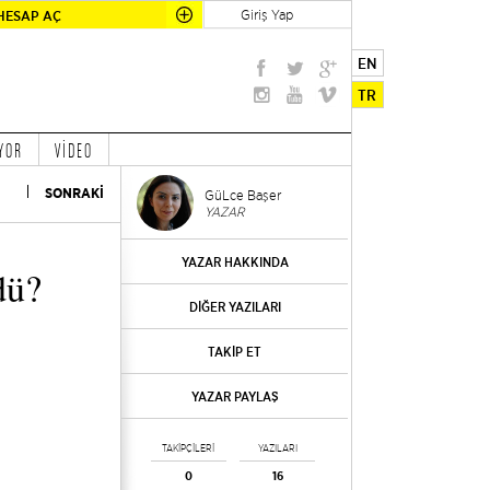
Giriş Yap
HESAP AÇ
EN
TR
YOR
VİDEO
SONRAKİ
GüLce Başer
YAZAR
YAZAR HAKKINDA
dü?
DİĞER YAZILARI
TAKİP ET
YAZAR PAYLAŞ
TAKİPÇİLERİ
YAZILARI
0
16