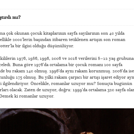
ştırdı mı?
tırma çok okunan çocuk kitaplarının sayfa sayılarının son 40 yılda
zellikle 2000'lerin başından itibaren tetiklenen artışın son roman
ter'la bir ilgisi olduğu düşünülüyor.
kililerin 1976, 1986, 1996, 2006 ve 2016 verilerini 8–12 yaş grubuna
inceledi. Buna göre 1976'da ortalama bir çocuk romanı 100 sayfa
inde bu rakam 140 olmuş. 1996'da aynı rakam korunmuş. 2006'da ise
nluğu 175 olmuş. Bu yılki rakam çarpıcı bir artışı işaret ediyor ayn
i ilgilendiriyor. Öncelikle, romanlar uzuyor mu? Sonuçta bugünün
rları olacak. Zaten de uzuyor, doğru: 1999'da ortalama 320 sayfa ola
 Demek ki romanlar uzuyor.