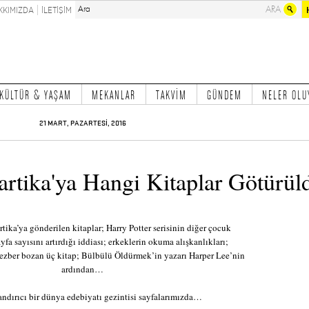
KKIMIZDA
İLETİŞİM
KÜLTÜR & YAŞAM
MEKANLAR
TAKVİM
GÜNDEM
NELER OLU
21 MART, PAZARTESİ, 2016
rtika'ya Hangi Kitaplar Götürül
tika’ya gönderilen kitaplar; Harry Potter serisinin diğer çocuk
ayfa sayısını artırdığı iddiası; erkeklerin okuma alışkanlıkları;
 ezber bozan üç kitap; Bülbülü Öldürmek’in yazarı Harper Lee’nin
ardından…
ndırıcı bir dünya edebiyatı gezintisi sayfalarımızda…