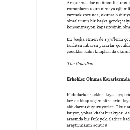
Araştırmacılar en önemli etmeni
romanların uzun olmaya eğilimli
yazmak zorunda, okursa o dünyad
olmalarının bir başka gerekçesiy
konsantrasyon kapasitesinin olm
Bir başka etmen de 1970'lerin ço
tarihten itibaren yazarlar çocukl
çocuklar kalın kitapları da okuma
The Guardian
Erkekler Okuma Kararlarında 
Kadınlarla erkekleri kıyaslayıp c
kez de kitap seçim sürelerini kıy
aldıklarını duyuruyorlar. Okur a
istiyor, yoksa kitabı bırakıyor. A
arasında bir fark yok. Sadece kad
araştırmanın sonucu.