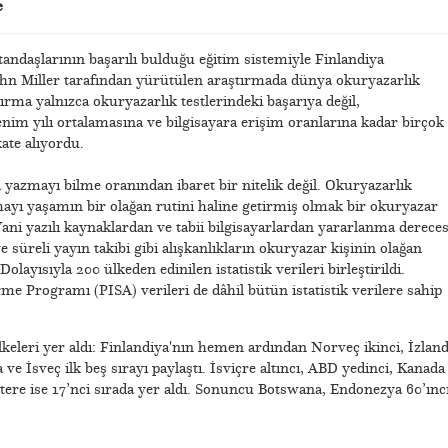
e
andaşlarının başarılı bulduğu eğitim sistemiyle Finlandiya
ohn Miller tarafından yürütülen araştırmada dünya okuryazarlık
ırma yalnızca okuryazarlık testlerindeki başarıya değil,
nim yılı ortalamasına ve bilgisayara erişim oranlarına kadar birçok
ate alıyordu.
yazmayı bilme oranından ibaret bir nitelik değil. Okuryazarlık
ayı yaşamın bir olağan rutini haline getirmiş olmak bir okuryazar
Yani yazılı kaynaklardan ve tabii bilgisayarlardan yararlanma dereces
süreli yayın takibi gibi alışkanlıkların okuryazar kişinin olağan
Dolayısıyla 200 ülkeden edinilen istatistik verileri birleştirildi.
e Programı (PISA) verileri de dâhil bütün istatistik verilere sahip
keleri yer aldı: Finlandiya'nın hemen ardından Norveç ikinci, İzlan
ve İsveç ilk beş sırayı paylaştı. İsviçre altıncı, ABD yedinci, Kanada
iltere ise 17’nci sırada yer aldı. Sonuncu Botswana, Endonezya 60’ıncı