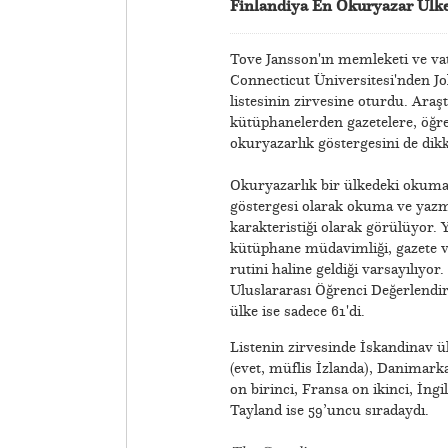
Finlandiya En Okuryazar Ülk
Tove Jansson'ın memleketi ve vat
Connecticut Üniversitesi'nden J
listesinin zirvesine oturdu. Araşt
kütüphanelerden gazetelere, öğre
okuryazarlık göstergesini de dikk
Okuryazarlık bir ülkedeki okuma 
göstergesi olarak okuma ve yazm
karakteristiği olarak görülüyor. 
kütüphane müdavimliği, gazete ve 
rutini haline geldiği varsayılıyor. 
Uluslararası Öğrenci Değerlendirm
ülke ise sadece 61'di.
Listenin zirvesinde İskandinav ül
(evet, müflis İzlanda), Danimarka 
on birinci, Fransa on ikinci, İng
Tayland ise 59’uncu sıradaydı.