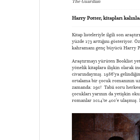
The Guardian
Harry Potter, kitapları kalınla
Kitap listeleriyle ilgili son araş
yüzde 173 arttığını gösteriyor. Ö
kahramanı genç büyücü Harry Pot
Araştırmayı yürüten Booklist yet
yönelik kitaplara ilişkin olarak 
civarındaymış. 1986'ya gelindiğ
ortalama bir çocuk romanının uzu
zamanda: 290! Tabii soru herkes
çocukları yarının da yetişkin oku
romanlar 2014'te 400'e ulaşmış.