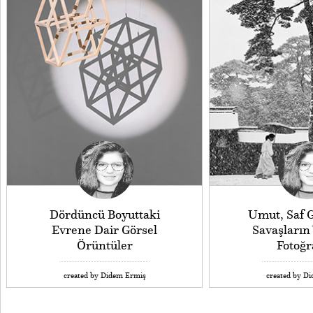
Dördüncü Boyuttaki
Umut, Saf G
Evrene Dair Görsel
Savaşların 
Örüntüler
Fotoğr
created by Didem Ermiş
created by D