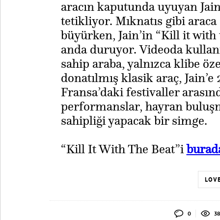
aracın kaputunda uyuyan Jain
tetikliyor. Mıknatıs gibi araca
büyürken, Jain’in “Kill it wit
anda duruyor. Videoda kullan
sahip araba, yalnızca klibe öze
donatılmış klasik araç, Jain’e
Fransa’daki festivaller arasın
performanslar, hayran buluşma
sahipliği yapacak bir simge.
​​“Kill It With The Beat”i
burad
LOVE
0
38