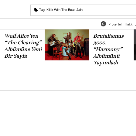
Tag:
Kill It With The Beat
,
Jain
Proje Telif Hakkı B
Wolf Alice’ten
Brutalismus
“The Clearing”
3000,
Albümüne Yeni
“Harmony”
Bir Sayfa
Albümünü
Yayımladı