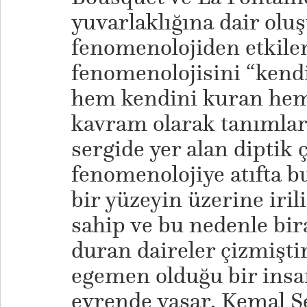
yuvarlaklığına dair olu
fenomenolojiden etkilen
fenomenolojisini “kendi
hem kendini kuran hem 
kavram olarak tanımla
sergide yer alan diptik 
fenomenolojiye atıfta b
bir yüzeyin üzerine irili
sahip ve bu nedenle bir
duran daireler çizmişti
egemen olduğu bir insan
evrende yaşar. Kemal S