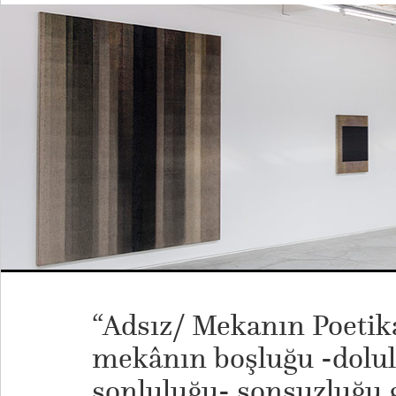
“Adsız/ Mekanın Poetika
mekânın boşluğu -doluluğ
sonluluğu- sonsuzluğu 