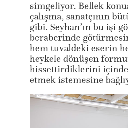
simgeliyor. Bellek kon
çalışma, sanatçının büt
gibi. Seyhan’ın bu işi gö
beraberinde götürmesin
hem tuvaldeki eserin h
heykele dönüşen formu
hissettirdiklerini için
etmek istemesine bağl