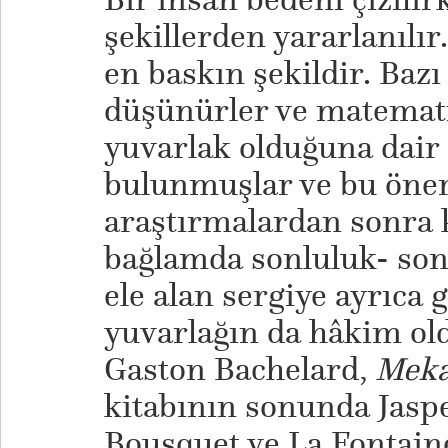
şekillerden yararlanılı
en baskın şekildir. Bazı
düşünürler ve matemati
yuvarlak olduğuna dair
bulunmuşlar ve bu öner
araştırmalardan sonra 
bağlamda sonluluk- son
ele alan sergiye ayrıca 
yuvarlağın da hâkim ol
Gaston Bachelard,
Meka
kitabının sonunda Jaspe
Bousquet ve La Fontain