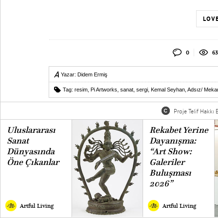
LOVE
0
63
Yazar:
Didem Ermiş
Tag:
resim
,
Pi Artworks
,
sanat
,
sergi
,
Kemal Seyhan
,
Adsız/ Mekan
Proje Telif Hakkı B
Uluslararası
Rekabet Yerine
Sanat
Dayanışma:
Dünyasında
“Art Show:
Öne Çıkanlar
Galeriler
Buluşması
2026”
Artful Living
Artful Living