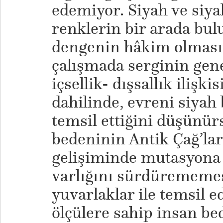
edemiyor. Siyah ve siya
renklerin bir arada bul
dengenin hâkim olmasın
çalışmada serginin gen
içsellik- dışsallık ilişk
dahilinde, evreni siyah
temsil ettiğini düşünür
bedeninin Antik Çağ’la
gelişiminde mutasyona
varlığını sürdürememes
yuvarlaklar ile temsil e
ölçülere sahip insan bed