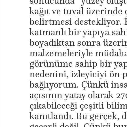
sonucunda “yüzey oluş
kağıt ve tuval üzerinde 
belirtmesi destekliyor.
katmanlı bir yapıya sahi
boyadıktan sonra üzerin
malzemeleriyle müdahal
görünüme sahip bir yap
nedenini, izleyiciyi ön
bağlıyorum. Çünkü ins
açısının yatay olarak 2
çıkabileceği çeşitli bil
kanıtlandı. Bu gerçek, d
geçerli değil. Çünkü bu