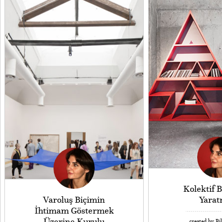
Kolektif B
Varoluş Biçimin
Yara
İhtimam Göstermek
Üzerine Kurulu
created by Bi