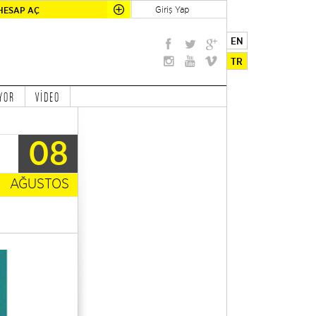
Giriş Yap
HESAP AÇ
EN
TR
YOR
VİDEO
08
AĞUSTOS