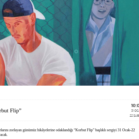
10:
but Flip”
31 O
22 ŞU
larını zorlayan günümüz hikâyelerine odaklandığı “Korbut Flip” başlıklı sergiyi 31 Ocak-22
racak.