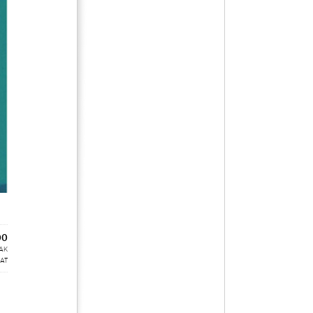
00
CAK
BAT