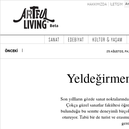
HAKKIMIZDA
İLETİŞİM
SANAT
EDEBİYAT
KÜLTÜR & YAŞAM
ÖNCEKİ
25 AĞUSTOS, PA
Yeldeğirmen
Son yıllların gözde sanat noktalarında
Çokça güzel sanatlar fakültesi öğre
bulunduğu bu semtte deneyimli birçok
oturuyor. Tabii bir de turist ve eras
gere