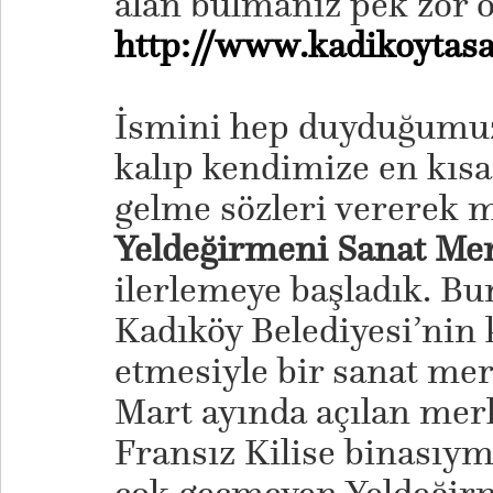
alan bulmanız pek zor o
http://www.kadikoytas
İsmini hep duyduğumuz
kalıp kendimize en kıs
gelme sözleri vererek 
Yeldeğirmeni Sanat Me
ilerlemeye başladık. Bura
Kadıköy Belediyesi’nin 
etmesiyle bir sanat me
Mart ayında açılan merk
Fransız Kilise binasıym