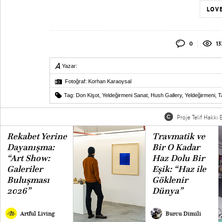
LOVE
0
13
Yazar:
Fotoğraf: Korhan Karaoysal
Tag:
Don Kişot
,
Yeldeğirmeni Sanat
,
Hush Gallery
,
Yeldeğirmeni
,
T
Proje Telif Hakkı B
Rekabet Yerine
Travmatik ve
Dayanışma:
Bir O Kadar
“Art Show:
Haz Dolu Bir
Galeriler
Eşik: “Haz ile
Buluşması
Göklenir
2026”
Dünya”
Artful Living
Burcu Dimili