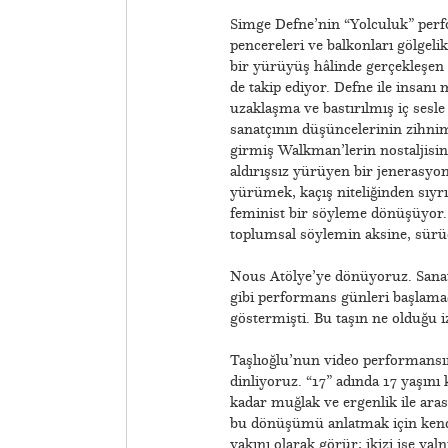
Simge Defne’nin “Yolculuk” per
pencereleri ve balkonları gölgeli
bir yürüyüş hâlinde gerçekleşen
de takip ediyor. Defne ile insanı
uzaklaşma ve bastırılmış iç sesl
sanatçının düşüncelerinin zihnim
girmiş Walkman’lerin nostaljisini 
aldırışsız yürüyen bir jenerasyo
yürümek, kaçış niteliğinden sıyrı
feminist bir söyleme dönüşüyor.
toplumsal söylemin aksine, sürü
Nous Atölye’ye dönüyoruz. Sanatç
gibi performans günleri başlamada
göstermişti. Bu taşın ne olduğu i
Taşlıoğlu’nun video performansın
dinliyoruz. “17” adında 17 yaşını 
kadar muğlak ve ergenlik ile arası
bu dönüşümü anlatmak için kendine
yakını olarak görür; ikizi ise yal