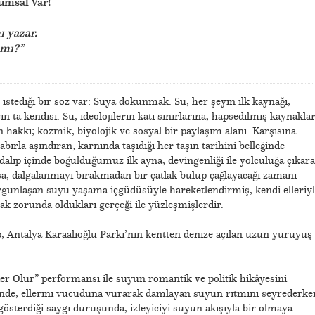
umsal Var!
ı yazar.
 mı?”
istediği bir söz var: Suya dokunmak. Su, her şeyin ilk kaynağı,
in ta kendisi. Su, ideolojilerin katı sınırlarına, hapsedilmiş kaynakla
 hakkı; kozmik, biyolojik ve sosyal bir paylaşım alanı. Karşısına
sabırla aşındıran, karnında taşıdığı her taşın tarihini belleğinde
alıp içinde boğulduğumuz ilk ayna, devingenliği ile yolculuğa çıkar
rılsa, dalgalanmayı bırakmadan bir çatlak bulup çağlayacağı zamanı
rgunlaşan suyu yaşama içgüdüsüyle hareketlendirmiş, kendi elleriyl
ak zorunda oldukları gerçeği ile yüzleşmişlerdir.
 Antalya Karaalioğlu Parkı’nın kentten denize açılan uzun yürüyüş
er Olur” performansı ile suyun romantik ve politik hikâyesini
nde, ellerini vücuduna vurarak damlayan suyun ritmini seyrederke
sterdiği saygı duruşunda, izleyiciyi suyun akışıyla bir olmaya