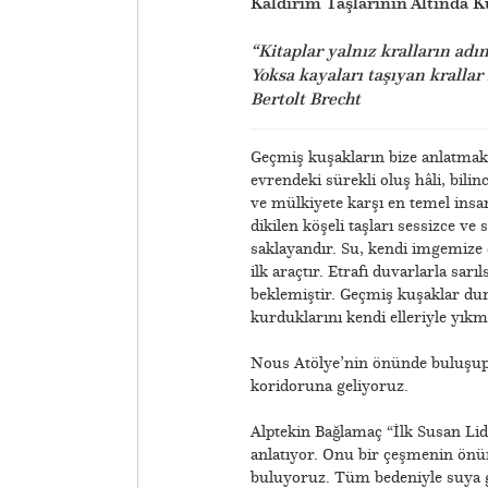
Kaldırım Taşlarının Altında K
“Kitaplar yalnız kralların adın
Yoksa kayaları taşıyan krallar
Bertolt Brecht
Geçmiş kuşakların bize anlatmak 
evrendeki sürekli oluş hâli, bilinc
ve mülkiyete karşı en temel insan
dikilen köşeli taşları sessizce ve 
saklayandır. Su, kendi imgemize d
ilk araçtır. Etrafı duvarlarla sa
beklemiştir. Geçmiş kuşaklar du
kurduklarını kendi elleriyle yıkm
Nous Atölye’nin önünde buluşup,
koridoruna geliyoruz.
Alptekin Bağlamaç “İlk Susan Lid
anlatıyor. Onu bir çeşmenin önü
buluyoruz. Tüm bedeniyle suya gö