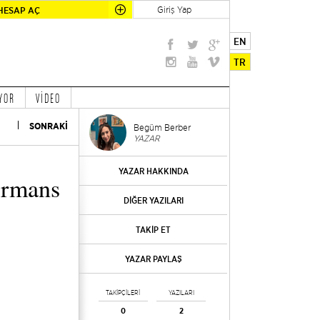
Giriş Yap
HESAP AÇ
EN
TR
YOR
VİDEO
SONRAKİ
Begüm Berber
YAZAR
YAZAR HAKKINDA
ormans
DİĞER YAZILARI
TAKİP ET
YAZAR PAYLAŞ
TAKİPÇİLERİ
YAZILARI
0
2