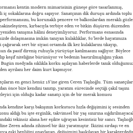
formansı kentin modern mimarisinin güneşe göre tasarlanmış,
kli iç sokaklarına doğru sapıyor. Sanatçının dik duruşu ardında toplu
 performansını, bu korunaklı pencere ve balkonlardan meraklı gözle
 makineleştiren, kırbacıyla terbiye eden ve bitkin düşüren düzenden
e yeniden tanışma hâlini deneyimliyoruz. Performans esnasında
izde dolaşmasına imkân tanıyan kulaklıklar, 80’lerde hayatımıza
çağırarak sert bir siyasi ortamda ilk kez kulaklarını tıkayıp,
nun da pasif direniş ruhuyla yürüyüşe katılmasını sağlıyor. Böylece
lıp keşif niteliğine bürünüyor ve bedenin bastırılmışlığını yıkan
 Bugün medyada sıklıkla korku aşılayan haberlerde tanık olduğumu
den ayrılanı her daim kurt kapmıyor.
ıların en genci henüz 18’ine giren Ceren Taşlıoğlu. Tüm sanatçılar
n önce bize kendini tanıtıp, yaratım sürecinde seçtiği çakıl taşını
zleyici için olduğu kadar sanatçı için de bir merak konusu
da kendine karşı bakışının korkutucu hızla değişimini iç sesinden
konu aldığı bu işte erginlik, takvimsel bir yaş sınırına sığdırılmayaca
ndaki tekinsiz alana her eşikte uğrayan kesintisiz bir sancı. Taşlıoğl
 Zeren adında zihinsel bir ikiz yaratmıştır. İkizini sırdaşı ve en
nızca eski benliğini onaylayan, değişimini baskılayan bir karakterdedir