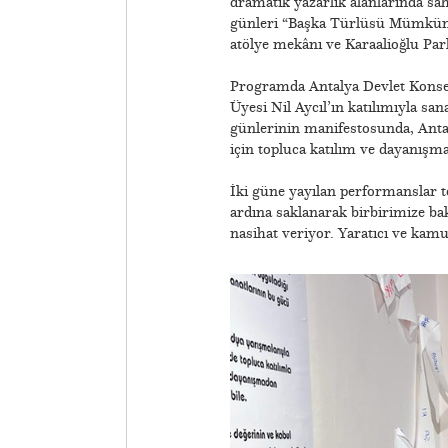
dramatik yazarlık alanlarında sah
günleri “Başka Türlüsü Mümkün
atölye mekânı ve Karaalioğlu Park
Programda Antalya Devlet Konser
Üyesi Nil Aycıl’ın katılımıyla sa
günlerinin manifestosunda, Antal
için topluca katılım ve dayanışma
​İki güne yayılan performanslar 
ardına saklanarak birbirimize b
nasihat veriyor. Yaratıcı ve kam