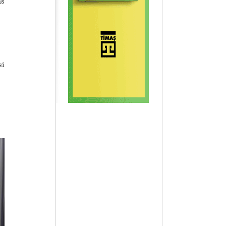
ns
si