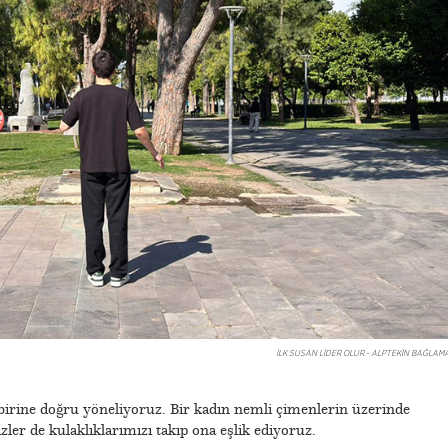
İLK SUSAN LİDER OLUR - ALPTEKİN BAĞLAMA
 birine doğru yöneliyoruz. Bir kadın nemli çimenlerin üzerinde
zler de kulaklıklarımızı takıp ona eşlik ediyoruz.