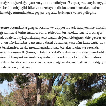
ynağın doğurduğu çatışmayı konu ediniyor. Bu çatışma, suyla seyya
 türlü sızdığı gibi ülke ve sermaye politikalarına sızmakta, dahası
ılmadığı zamanlardaki çeşme başında buluşma ve sosyalleşme
çeşme başında karşılaşan Kemal ve Tayyer’in aşk hikâyesi ise hâkim
tığı kamusal buluşmalara konu edilebilir bir anekdottur. Bu iki aşık
k adaletli paylaştırılamayacak kadar değerli olduğunu dile getirirler
a varlığıyla hiçbir çatışmaya dahil olmadan, toprağın kanı değil, ana
e berikinden uzak, metalaşmadan, salt bir akışta olmayı seçerdi.
ünü üstlenen Bağlamaç, Habil’le Kabil’i birbirine düşüren sembolik
ümüz konjonktüründe kapitalist düzende öncelikli ve lider olma
cilere bardakları taşırarak ikram ettiği suyla meddahların dediği gib
 daha sorgulatıyor.