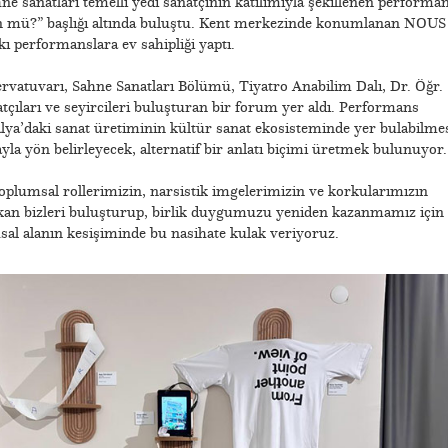
ne sanatları temelli yedi sanatçının katılımıyla şekillenen performa
 mü?” başlığı altında buluştu. Kent merkezinde konumlanan NOUS
ı performanslara ev sahipliği yaptı.
vatuvarı, Sahne Sanatları Bölümü, Tiyatro Anabilim Dalı, Dr. Öğr.
natçıları ve seyircileri buluşturan bir forum yer aldı. Performans
ya’daki sanat üretiminin kültür sanat ekosisteminde yer bulabilme
yla yön belirleyecek, alternatif bir anlatı biçimi üretmek bulunuyor.
toplumsal rollerimizin, narsistik imgelerimizin ve korkularımızın
akan bizleri buluşturup, birlik duygumuzu yeniden kazanmamız için
usal alanın kesişiminde bu nasihate kulak veriyoruz.