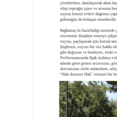
yöneltirken, damlayarak akan ka
olup toprağın içine ve arasına her
suyun henüz evlere dağıtımı yap
geleneğini de kolaçan etmektedir.
Bağlamaç’ın hazırladığı metinde 
otoritenin disipline etmeye çalış
suyun, paylaşmak için kutsal anca
Şüphesiz, suyun bir söz hakkı ols
gibi doğuran ve besleyen, öteki v
Performansında Epik Anlatıcı rol
alanda göze girme arzusunu, gün
durumunu sözle anlatırken, izleyi
“Hak dostum Hak” sözünü bir kez