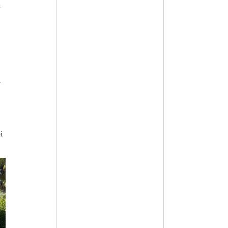
l
.
i