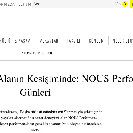
KKIMIZDA
İLETİŞİM
KÜLTÜR & YAŞAM
MEKANLAR
TAKVİM
GÜNDEM
NELER OLU
07 TEMMUZ, SALI, 2026
 Alanın Kesişiminde: NOUS Perf
Günleri
 düzenlenen, "Başka türlüsü mümkün mü?" temasıyla şehir içinde
a yayılan alternatif bir sanat deneyimi olan NOUS Performans
leşen performansların genel kapsamını bütünleyen bir inceleme
yazısı.