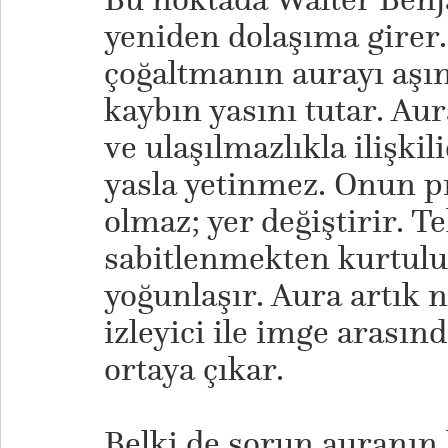
yeniden dolaşıma girer
çoğaltmanın aurayı aşın
kaybın yasını tutar. Aura
ve ulaşılmazlıkla ilişkil
yasla yetinmez. Onun p
olmaz; yer değiştirir. T
sabitlenmekten kurtulu
yoğunlaşır. Aura artık n
izleyici ile imge arası
ortaya çıkar.
​Belki de sorun auranın