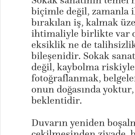
Sokak sanatının temel 
biçimle değil, zamanla i
bırakılan iş, kalmak üze
ihtimaliyle birlikte var 
eksiklik ne de talihsizli
bileşenidir. Sokak sanat
değil, kaybolma riskiyl
fotoğraflanmak, belge
onun doğasında yoktur,
beklentidir.
Duvarın yeniden boşalm
çekilmesinden ziyade, b