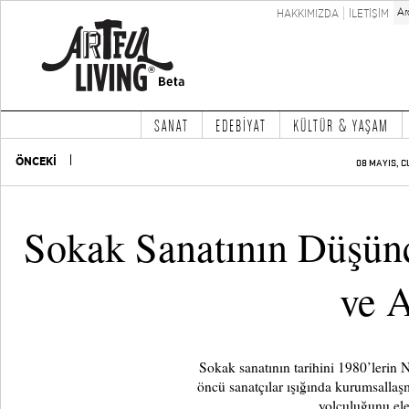
HAKKIMIZDA
İLETİŞİM
SANAT
EDEBİYAT
KÜLTÜR & YAŞAM
ÖNCEKİ
08 MAYIS, C
Sokak Sanatının Düşünc
ve 
Sokak sanatının tarihini 1980’lerin
öncü sanatçılar ışığında kurumsallaş
yolculuğunu ele 