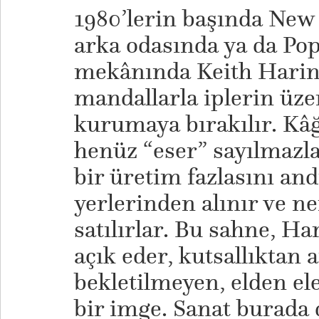
1980’lerin başında New 
arka odasında ya da Pop
mekânında Keith Haring
mandallarla iplerin üze
kurumaya bırakılır. Kâğı
henüz “eser” sayılmazla
bir üretim fazlasını and
yerlerinden alınır ve n
satılırlar. Bu sahne, Ha
açık eder, kutsallıktan 
bekletilmeyen, elden e
bir imge. Sanat burada 