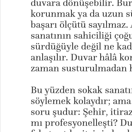
duvara dönüşebilir. Bu
korunmak ya da uzun s
başarı ölçütü sayılmaz.
sanatının sahiciliği ço
sürdüğüyle değil ne kad
anlaşılır. Duvar hâlâ k
zaman susturulmadan 
Bu yüzden sokak sanat
söylemek kolaydır; ama a
soru şudur: Şehir, itira
mı profesyonelleşti? Du