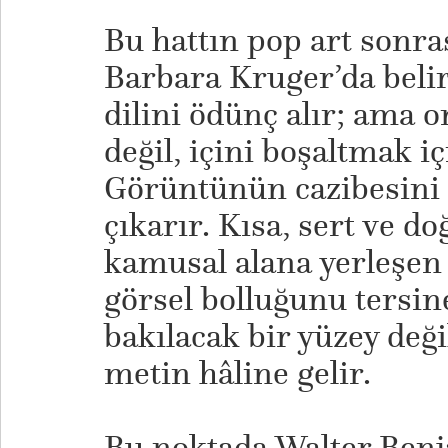
Bu hattın pop art sonra
Barbara Kruger’da belir
dilini ödünç alır; ama 
değil, içini boşaltmak iç
Görüntünün cazibesini g
çıkarır. Kısa, sert ve d
kamusal alana yerleşen b
görsel bolluğunu tersine
bakılacak bir yüzey değil
metin hâline gelir.
Bu noktada Walter Ben