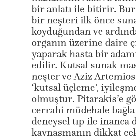
bir anlatı ile bitirir. Bu
bir neşteri ilk önce su
koyduğundan ve ardında
organın üzerine daire çi
yaparak hasta bir adamı
edilir. Kutsal sunak mas
neşter ve Aziz Artemio
‘kutsal üçleme’, iyileşm
olmuştur. Pitarakis’e gö
cerrahi müdehale bağla
deneysel tıp ile inanca 
kaynaşmanın dikkat çeki