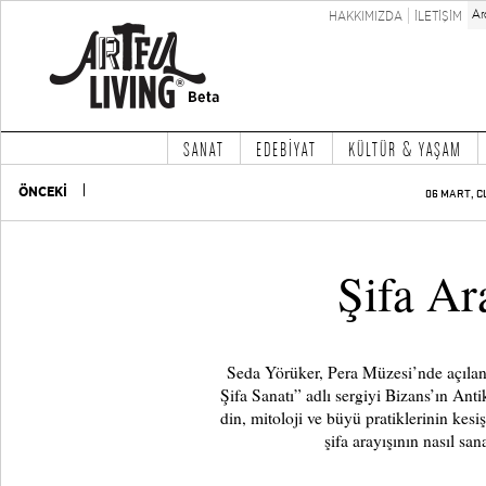
HAKKIMIZDA
İLETİŞİM
SANAT
EDEBİYAT
KÜLTÜR & YAŞAM
ÖNCEKİ
06 MART, C
Şifa Ar
Seda Yörüker, Pera Müzesi’nde açılan
Şifa Sanatı” adlı sergiyi Bizans’ın Anti
din, mitoloji ve büyü pratiklerinin kes
şifa arayışının nasıl san