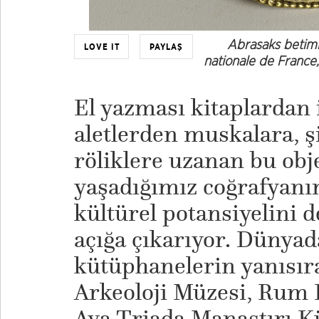
Abrasaks betimli 
LOVE IT
PAYLAŞ
nationale de France
El yazması kitaplardan 
aletlerden muskalara, şi
röliklere uzanan bu obje
yaşadığımız coğrafyanın
kültürel potansiyelini d
açığa çıkarıyor. Dünyad
kütüphanelerin yanısır
Arkeoloji Müzesi, Rum P
Aya Triada Manastırı K