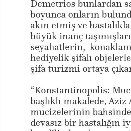
Demetrios bunlardan sad
boyunca onların bulund
akın etmiş ve hastalıkla
büyük inanç taşımışlard
seyahatlerin, konaklam
hediyelik şifalı objeler
şifa turizmi ortaya çıkar
​“Konstantinopolis: Muci
başlıklı makalede, Aziz
mucizelerinin bahsinde
devasız bir hastalığın 