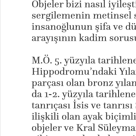
Objeler bizi nasıl iyileşt
sergilemenin metinsel s
insanoğlunun şifa ve 
arayışının kadim sorus
M.Ö. 5. yüzyıla tarihle
Hippodromu’ndaki Yılan
parçası olan bronz yıla
da 1-2. yüzyıla tarihlene
tanrıçası İsis ve tanrısı
ilişkili olan ayak biçiml
objeler ve Kral Süleym