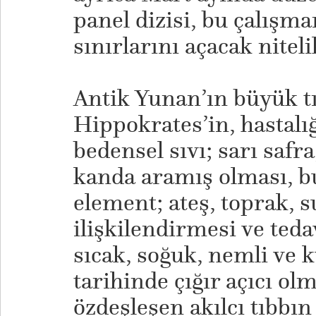
panel dizisi, bu çalışm
sınırlarını açacak niteli
Antik Yunan’ın büyük tı
Hippokrates’in, hastalı
bedensel sıvı; sarı safr
kanda aramış olması, bu
element; ateş, toprak, s
ilişkilendirmesi ve tedav
sıcak, soğuk, nemli ve 
tarihinde çığır açıcı ol
özdeşleşen akılcı tıbbın