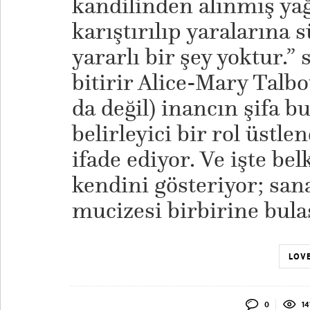
kandilinden alınmış ya
karıştırılıp yaralarına
yararlı bir şey yoktur.” 
bitirir Alice-Mary Talbo
da değil) inancın şifa b
belirleyici bir rol üstle
ifade ediyor. Ve işte be
kendini gösteriyor; sana
mucizesi birbirine bula
LOVE
0
14