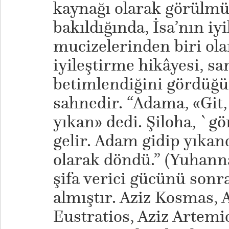
kaynağı olarak görülmü
bakıldığında, İsa’nın iyi
mucizelerinden biri olan
iyileştirme hikâyesi, sa
betimlendiğini gördüğü
sahnedir. “Adama, «Git
yıkan» dedi. Şiloha, `g
gelir. Adam gidip yıkand
olarak döndü.” (Yuhanna 
şifa verici gücünü sonra
almıştır. Aziz Kosmas, 
Eustratios, Aziz Artemio