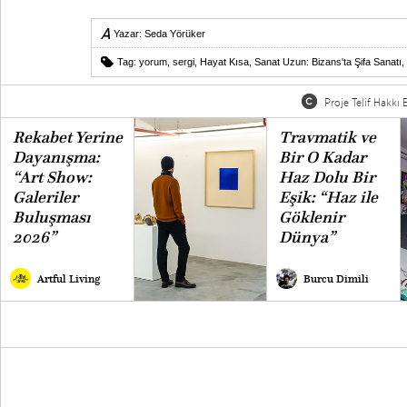
Yazar:
Seda Yörüker
Tag:
yorum
,
sergi
,
Hayat Kısa
,
Sanat Uzun: Bizans'ta Şifa Sanatı
,
Proje Telif Hakkı B
Rekabet Yerine
Travmatik ve
Dayanışma:
Bir O Kadar
“Art Show:
Haz Dolu Bir
Galeriler
Eşik: “Haz ile
Buluşması
Göklenir
2026”
Dünya”
Artful Living
Burcu Dimili