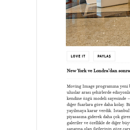
LOVE IT
PAYLAŞ
New York ve Londra’dan sonra 
Moving Image programına yeni bir
uluslar arası şehirlerde edisyonl
kendine özgü modeli sayesinde –
diğer fuarlara göre daha kolay. 
yayılmaya karar verdik. İstanbul’
piyasasına giderek daha çok gire
galeriler ve özellikle de diğer b
sanatına olan ilgilerinin göze ça