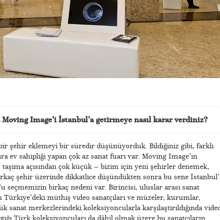
Moving Image’i İstanbul’a getirmeye nasıl karar verdiniz?
 şehir eklemeyi bir süredir düşünüyorduk. Bildiğiniz gibi, farklı
ara ev sahipliği yapan çok az sanat fuarı var. Moving Image’in
 taşıma açısından çok küçük – bizim için yeni şehirler denemek,
Birkaç şehir üzerinde dikkatlice düşündükten sonra bu sene İstanbul’
u seçmemizin birkaç nedeni var. Birincisi, uluslar arası sanat
n Türkiye’deki müthiş video sanatçıları ve müzeler, kurumlar,
üyük sanat merkezlerindeki koleksiyoncularla karşılaştırıldığında vide
rptığı Türk koleksiyoncuları da dâhil olmak üzere bu sanatçıların