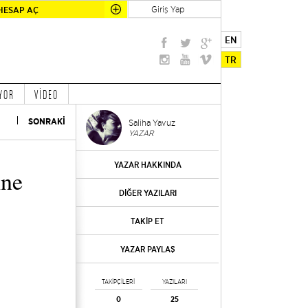
Giriş Yap
HESAP AÇ
EN
TR
YOR
VİDEO
SONRAKİ
Saliha Yavuz
YAZAR
YAZAR HAKKINDA
ine
DİĞER YAZILARI
TAKİP ET
YAZAR PAYLAŞ
TAKİPÇİLERİ
YAZILARI
0
25