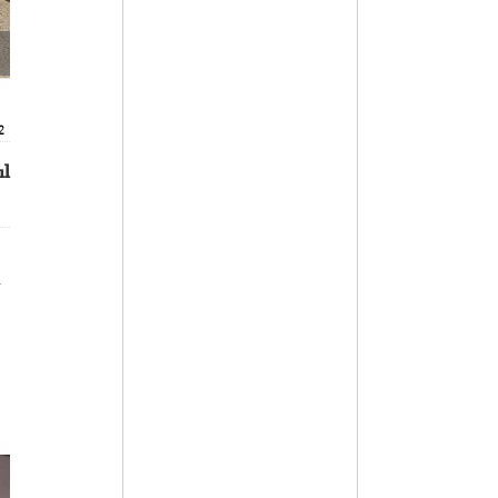
2
ıl
u