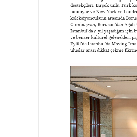
destekçileri. Birçok ünlü Türk ko
tanınıyor ve New York ve Londra
koleksiyoncuların arasında Bor
Cümbüşyan, Borusan’dan Agah Uğu
İstanbul’da 9 yıl yaşadığım içi
ve benzer kültürel gelenekleri p
Eylül’de Istanbul’da Moving Imag
uluslar arası dikkat çekme fikri