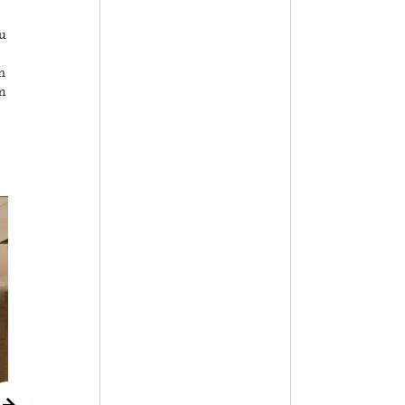
u
n
m