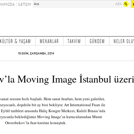
KKIMIZDA
İLETİŞİM
KÜLTÜR & YAŞAM
MEKANLAR
TAKVİM
GÜNDEM
NELER OLU
15 EKİM, ÇARŞAMBA, 2014
’la Moving Image İstanbul üzer
e sanat sezonu hızlı başladı. Hem sanat fuarları, hem yeni galeriler,
 heyecanlı, dopdolu bir ay bizi bekliyor. Art International Fuarı ile
Eylül tarihleri arasında Haliç Kongre Merkezi, Kuleli Binası’nda
heyecanla beklediğimiz Moving Image’ın kurucularından Murat
Orozobekov’la fuar üzerine konuştuk.