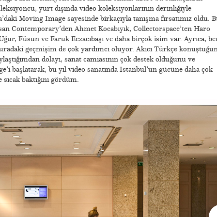
leksiyoncu, yurt dışında video koleksiyonlarının derinliğiyle
’daki Moving Image sayesinde birkaçıyla tanışma fırsatımız oldu. B
usan Contemporary’den Ahmet Kocabıyık, Collectorspace’ten Haro
r, Füsun ve Faruk Eczacıbaşı ve daha birçok isim var. Ayrıca, be
n buradaki geçmişim de çok yardımcı oluyor. Akıcı Türkçe konuştuğu
aylaştığımdan dolayı, sanat camiasının çok destek olduğunu ve
e’i başlatarak, bu yıl video sanatında İstanbul’un gücüne daha çok
ne sıcak baktığını gördüm.