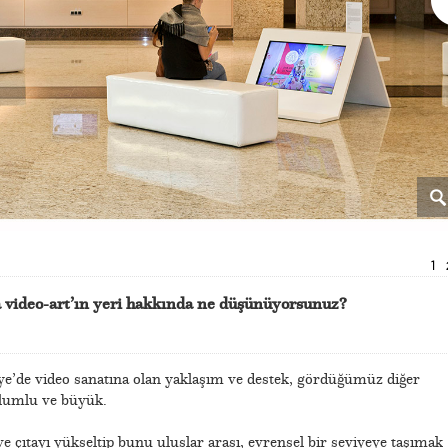
1
 video-art’ın yeri hakkında ne düşünüyorsunuz?
ye’de video sanatına olan yaklaşım ve destek, gördüğümüz diğer
 olumlu ve büyük.
e çıtayı yükseltip bunu uluslar arası, evrensel bir seviyeye taşımak