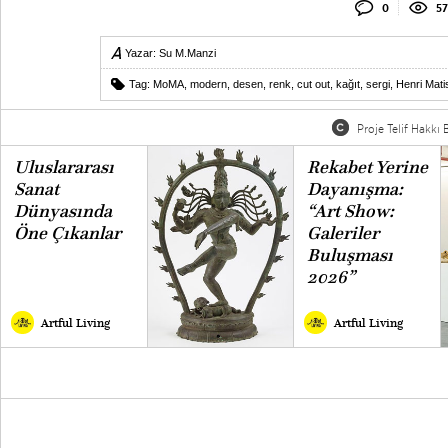
0
57
Yazar:
Su M.Manzi
Tag:
MoMA
,
modern
,
desen
,
renk
,
cut out
,
kağıt
,
sergi
,
Henri Mati
Proje Telif Hakkı B
Uluslararası
Rekabet Yerine
Sanat
Dayanışma:
Dünyasında
“Art Show:
Öne Çıkanlar
Galeriler
Buluşması
2026”
Artful Living
Artful Living