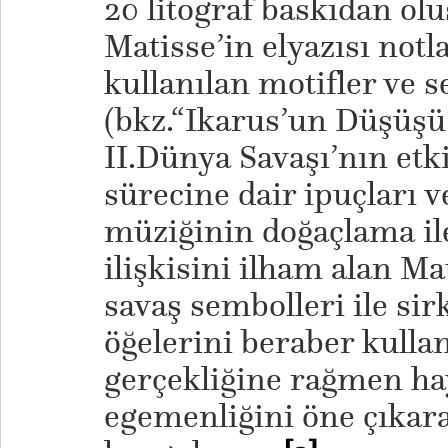
20 litograf baskıdan olu
Matisse’in elyazısı notl
kullanılan motifler ve 
(bkz.“Ikarus’un Düşüşü”
II.Dünya Savaşı’nın etki
sürecine dair ipuçları v
müziğinin doğaçlama il
ilişkisini ilham alan Ma
savaş sembolleri ile sir
öğelerini beraber kulla
gerçekliğine rağmen h
egemenliğini öne çıkar