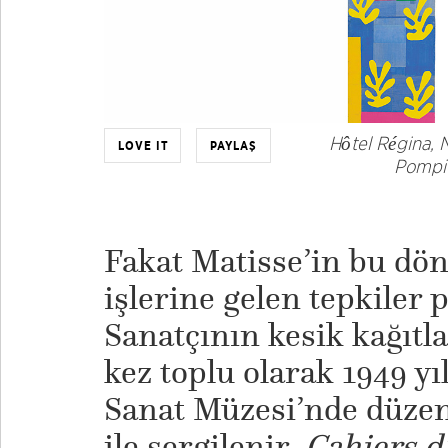
Hôtel Régina, 
LOVE IT
PAYLAŞ
Pompid
Fakat Matisse’in bu dö
işlerine gelen tepkiler
Sanatçının kesik kağıtla
kez toplu olarak 1949 y
Sanat Müzesi’nde düzen
ile sergilenir.
Cahiers d