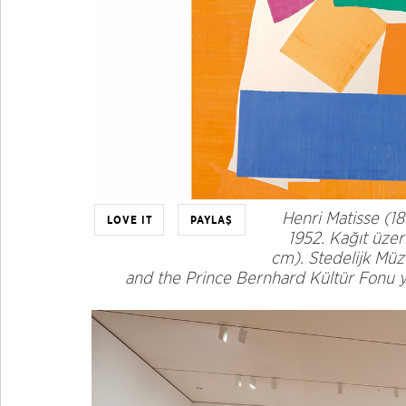
Henri Matisse (1
LOVE IT
PAYLAŞ
1952. Kağıt üze
cm). Stedelijk Mü
and the Prince Bernhard Kültür Fonu y