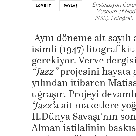
Enstelasyon Gör
LOVE IT
PAYLAŞ
Museum of Moder
2015). Fotoğraf:
Aynı döneme ait sayılı 
isimli (1947) litograf k
gerekiyor. Verve dergis
“Jazz”
projesini hayata 
yılından itibaren Matis
uğraşır. Projeyi devaml
‘Jazz’
a ait maketlere y
II.Dünya Savaşı’nın son 
Alman istilalinin baskıs