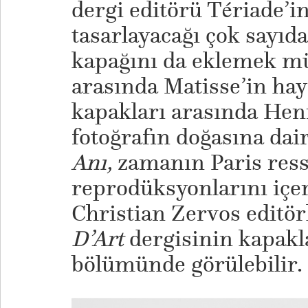
dergi editörü Tériade’in
tasarlayacağı çok sayıda
kapağını da eklemek mü
arasında Matisse’in haya
kapakları arasında Hen
fotoğrafın doğasına dair
Anı,
zamanın Paris res
reprodüksyonlarını iç
Christian Zervos editö
D’Art
dergisinin kapakla
bölümünde görülebilir.