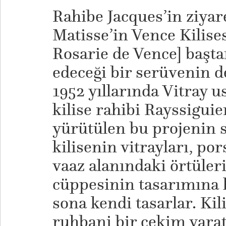
Rahibe Jacques’in ziyar
Matisse’in Vence Kilises
Rosarie de Vence] baştan
edeceği bir serüvenin de
1952 yıllarında Vitray u
kilise rahibi Rayssiguie
yürütülen bu projenin 
kilisenin vitrayları, por
vaaz alanındaki örtüler
cüppesinin tasarımına k
sona kendi tasarlar. Kil
ruhbani bir çekim yara