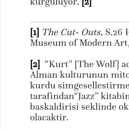
kurguluyor.
[2]
[1]
The Cut- Outs,
S.26 
Museum of Modern Art,
[2]
“Kurt” [The Wolf] ad
Alman kulturunun mitol
kurdu simgesellestirme
tarafindan“Jazz” kitabin
baskaldirisi seklinde 
olacaktir.