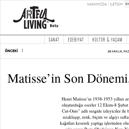
HAKKIMIZDA
İLETİŞİM
SANAT
EDEBİYAT
KÜLTÜR & YAŞAM
ÖNCEKİ
08 ARALIK, PAZ
Matisse’in Son Dönemi,
Henri Matisse’in 1938-1953 yılları ar
oluşturduğu eserler 12 Ekim-8 Şubat
Cut-Outs” adlı sergide izleyiciler ile
uzaklaşıp, renk, biçim ve algıyı safla
kağıtları keserek yaptıgı işlerinden ol