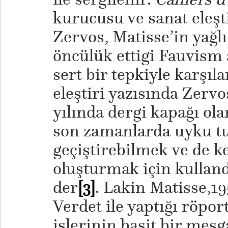
kurucusu ve sanat eleş
Zervos, Matisse’in yağlı
öncülük ettigi Fauvism 
sert bir tepkiyle karşıla
eleştiri yazısında Zervo
yılında dergi kapağı ola
son zamanlarda uyku t
geçiştirebilmek ve de k
oluşturmak için kulland
der
[3]
. Lakin Matisse,1
Verdet ile yaptığı röpo
işlerinin basit bir meş