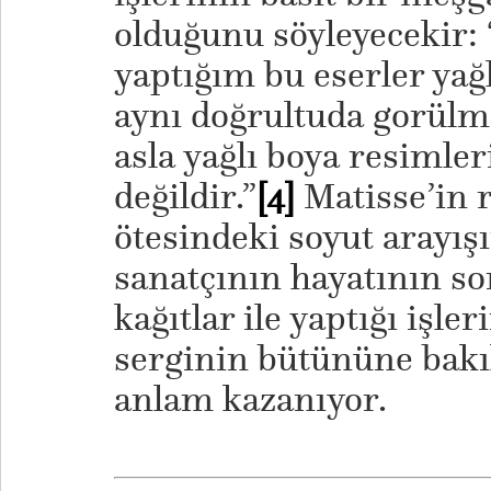
olduğunu söyleyecekir:
yaptığım bu eserler yağl
aynı doğrultuda gorülme
asla yağlı boya resimle
değildir.”
[4]
Matisse’in 
ötesindeki soyut arayış
sanatçının hayatının s
kağıtlar ile yaptığı işl
serginin bütününe bakıl
anlam kazanıyor.