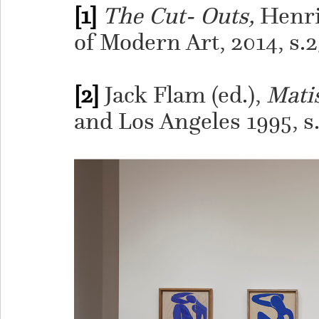
[1]
The Cut- Outs,
Henri
of Modern Art, 2014, s.2
[2]
Jack Flam (ed.),
Mati
and Los Angeles 1995, s