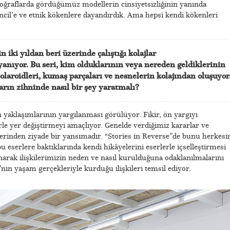
otoğraflarda gördüğümüz modellerin cinsiyetsizliğinin yanında
ncil’e ve etnik kökenlere dayandırdık. Ama hepsi kendi kökenleri
n iki yıldan beri üzerinde çalıştığı kolajlar
yanıyor. Bu seri, kim olduklarının veya nereden geldiklerinin
laroidleri, kumaş parçaları ve nesnelerin kolajından oluşuyor
ların zihninde nasıl bir şey yaratmalı?
n yaklaşımlarının yargılanması görülüyor. Fikir, ön yargıyı
e yer değiştirmeyi amaçlıyor. Genelde verdiğimiz kararlar ve
lerinden ziyade bir yansımadır. “Stories in Reverse”de bunu herkesi
u eserlere baktıklarında kendi hikâyelerini eserlerle içselleştirmesi
narak ilişkilerimizin neden ve nasıl kurulduğuna odaklanılmalarını
nin yaşam gerçekleriyle kurduğu ilişkileri temsil ediyor.