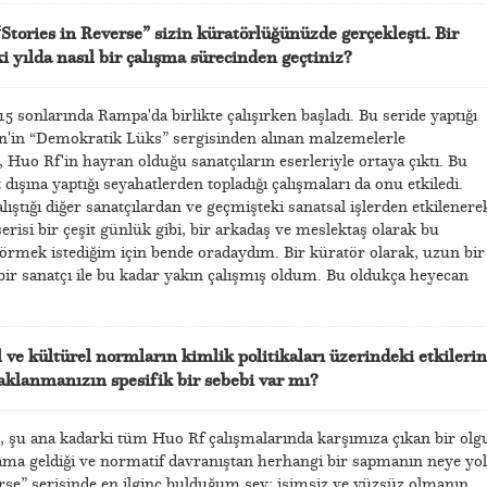
“Stories in Reverse” sizin küratörlüğünüzde gerçekleşti. Bir
i yılda nasıl bir çalışma sürecinden geçtiniz?
 sonlarında Rampa'da birlikte çalışırken başladı. Bu seride yaptığı
in'in “Demokratik Lüks” sergisinden alınan malzemelerle
 Huo Rf'in hayran olduğu sanatçıların eserleriyle ortaya çıktı. Bu
dışına yaptığı seyahatlerden topladığı çalışmaları da onu etkiledi.
ıştığı diğer sanatçılardan ve geçmişteki sanatsal işlerden etkilenere
risi bir çeşit günlük gibi, bir arkadaş ve meslektaş olarak bu
rmek istediğim için bende oradaydım. Bir küratör olarak, uzun bir
 bir sanatçı ile bu kadar yakın çalışmış oldum. Bu oldukça heyecan
 ve kültürel normların kimlik politikaları üzerindeki etkilerin
aklanmanızın spesifik bir sebebi var mı?
, şu ana kadarki tüm Huo Rf çalışmalarında karşımıza çıkan bir olg
ama geldiği ve normatif davranıştan herhangi bir sapmanın neye yol
verse” serisinde en ilginç bulduğum şey; isimsiz ve yüzsüz olmanın