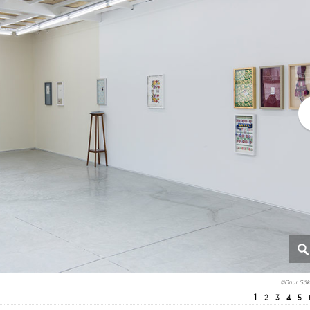
©Onur Gök
1
2
3
4
5