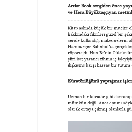
Artist Book sergiden önce yay
ve Hera Büyüktaşçıyan metinl
Kitap aslında küçük bir mucize ol
hakkındaki fikirleri güzel bir şe
seride kullandığı malzemelerin ol
Hamburger Bahnhof'ta gerçekleşti
röportajdı. Huo Rf'nin Gülsün'ün 
şiiri ise; yaratıcı zihnin iç işley
ilişkisine karşı hassas bir tutum o
Küratörlüğünü yaptığınız işler
Uzman bir küratör gibi davranı
mümkün değil. Ancak şunu söyley
olarak ortaya çıkmış olanlarla güv