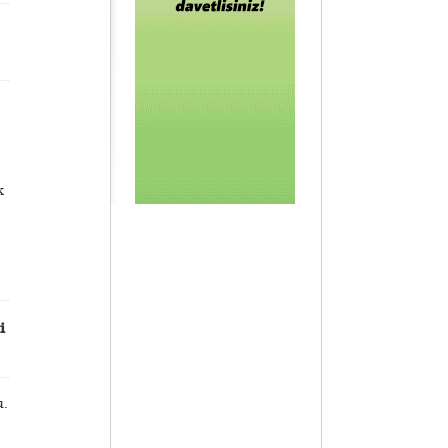
k
i
u.