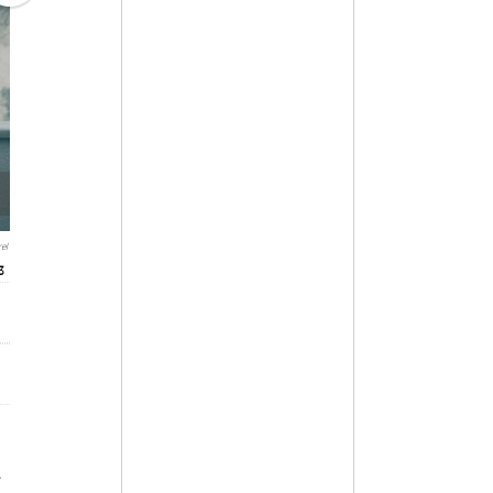
el
3
r