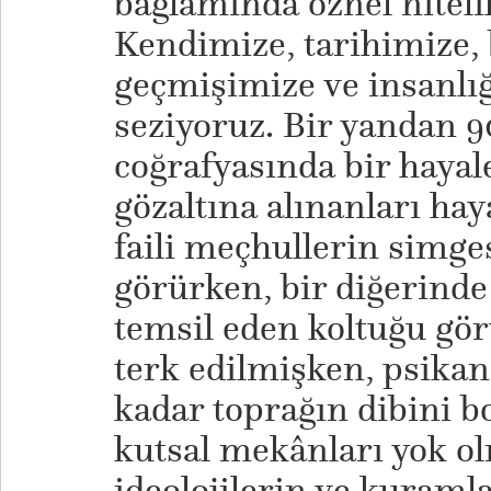
bağlamında öznel niteli
Kendimize, tarihimize
geçmişimize ve insanlığ
seziyoruz. Bir yandan 90
coğrafyasında bir hayal
gözaltına alınanları ha
faili meçhullerin simge
görürken, bir diğerinde
temsil eden koltuğu gö
terk edilmişken, psikan
kadar toprağın dibini b
kutsal mekânları yok o
ideolojilerin ve kuraml