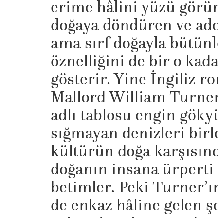
erime hâlini yüzü gör
doğaya döndüren ve adet
ama sırf doğayla bütünl
öznelliğini de bir o kad
gösterir. Yine İngiliz 
Mallord William Turne
adlı tablosu engin göky
sığmayan denizleri birle
kültürün doğa karşısınd
doğanın insana ürperti 
betimler. Peki Turner’
de enkaz hâline gelen 