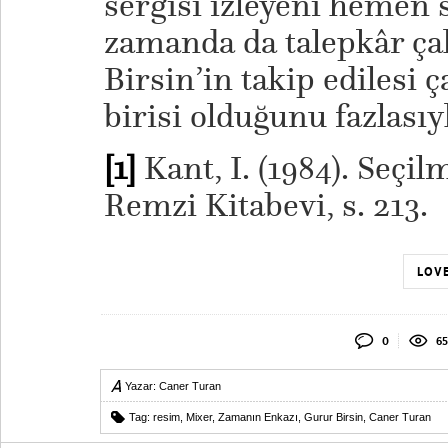
sergisi izleyeni hemen 
zamanda da talepkâr ça
Birsin’in takip edilesi
birisi olduğunu fazlasıyl
[1]
Kant, I. (1984). Seçilm
Remzi Kitabevi, s. 213.
LOVE
0
65
Yazar:
Caner Turan
Tag:
resim
,
Mixer
,
Zamanın Enkazı
,
Gurur Birsin
,
Caner Turan