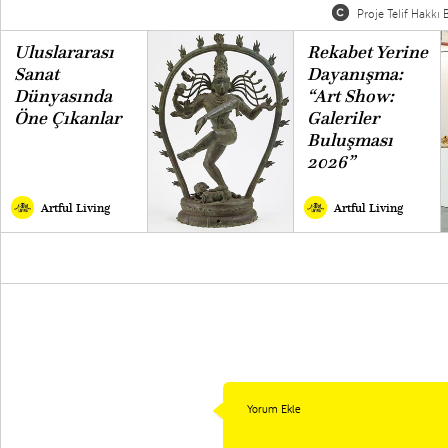
Proje Telif Hakkı B
Uluslararası
Rekabet Yerine
Sanat
Dayanışma:
Dünyasında
“Art Show:
Öne Çıkanlar
Galeriler
Buluşması
2026”
Artful Living
Artful Living