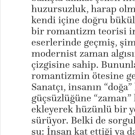
huzursuzluk, harap olm
kendi içine doğru bükü
bir romantizm teorisi i
eserlerinde geçmiş, şimd
modernist zaman algısın
çizgisine sahip. Bununla
romantizmin ötesine ge
Sanatçı, insanın “doğa”
güçsüzlüğüne “zaman” k
ekleyerek hüzünlü bir y
sürüyor. Belki de sorg
şu: İnsan kat ettiği ya d