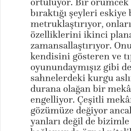
örtülüyor. Bir örümcek a
bıraktığı şeyleri eskiye
metruklaştırıyor, onlar
özelliklerini ikinci plan
zamansallaştırıyor. On
kendisini gösteren ve tı
oyunundaymışız gibi de
sahnelerdeki kurgu asl
durana olağan bir mek
engelliyor. Çeşitli mek
gözümüze değiyor ancak
yanları değil de bizimle