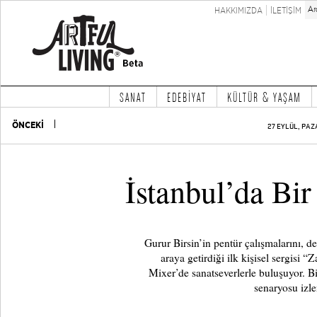
HAKKIMIZDA
İLETİŞİM
SANAT
EDEBİYAT
KÜLTÜR & YAŞAM
ÖNCEKİ
27 EYLÜL, PAZ
İstanbul’da Bi
Gurur Birsin’in pentür çalışmalarını, de
araya getirdiği ilk kişisel sergisi
Mixer’de sanatseverlerle buluşuyor. Bir
senaryosu izle