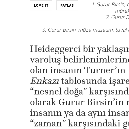
1. Gurur Birsin, 
LOVE IT
PAYLAŞ
mürek
2. Gurur Bi
​3. Gurur Birsin, müze museum, tuval 
Heideggerci bir yaklaşı
varoluş belirlenimlerin
olan insanın Turner’ın
Enkazı
tablosunda işaret
“nesnel doğa” karşısında
olarak Gurur Birsin’in 
insanın ya da aynı insan
“zaman” karşısındaki g