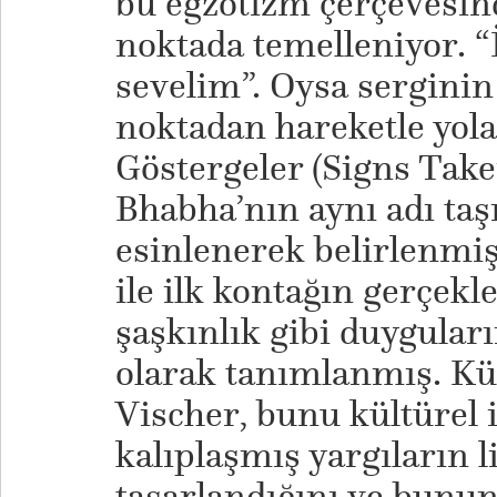
bu egzotizm çerçevesind
noktada temelleniyor. “
sevelim”. Oysa serginin
noktadan hareketle yola
Göstergeler (Signs Tak
Bhabha’nın aynı adı ta
esinlenerek belirlenmiş 
ile ilk kontağın gerçekl
şaşkınlık gibi duygular
olarak tanımlanmış. Kü
Vischer, bunu kültürel 
kalıplaşmış yargıların l
tasarlandığını ve bunun