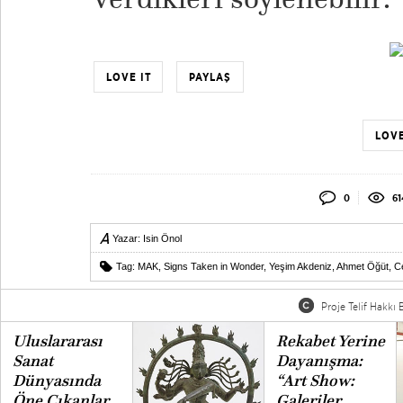
LOVE IT
PAYLAŞ
LOVE
0
61
Yazar:
Isin Önol
Tag:
MAK
,
Signs Taken in Wonder
,
Yeşim Akdeniz
,
Ahmet Öğüt
,
C
Proje Telif Hakkı B
Uluslararası
Rekabet Yerine
Sanat
Dayanışma:
Dünyasında
“Art Show:
Öne Çıkanlar
Galeriler