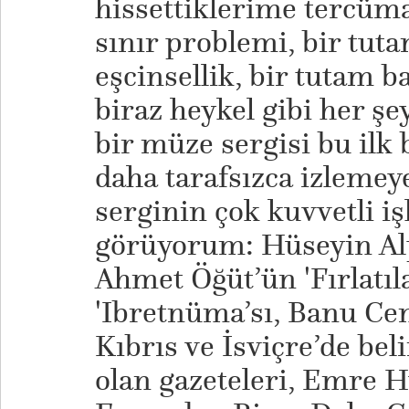
hissettiklerime tercüma
sınır problemi, bir tut
eşcinsellik, bir tutam b
biraz heykel gibi her ş
bir müze sergisi bu ilk 
daha tarafsızca izlemey
serginin çok kuvvetli i
görüyorum: Hüseyin Alp
Ahmet Öğüt’ün 'Fırlatıl
'Ibretnüma’sı, Banu Ce
Kıbrıs ve İsviçre’de beli
olan gazeteleri, Emre 