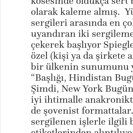
kösesinde oldukça sert bi
olarak kaleme almış. Y
sergileri arasında en ç
uyandıran iki sergilem
çekerek başlıyor Spiegler
özel (kişi ya da şirkete 
bir ülkenin sunumunu y
“Başlığı, Hindistan Bug
Şimdi, New York Bugün o
iyi ihtimalle anakronikt
de şovenist formattala
sergilenen işlerle ilgili 
etiketlerinden alıntılıy