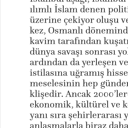
ılımlı İslam denen polit
üzerine çekiyor oluşu v
kez, Osmanlı döneminde
kavim tarafından kuşatıl
dünya savaşı sonrası y
ardından da yerleşen ve
istilasına uğramış hiss
meselesinin hep gündem
klişedir. Ancak 2000’le
ekonomik, kültürel ve 
yanı sıra şehirlerarası
anlaşmalarla biraz daha