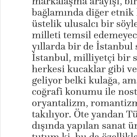
markalaşma arayışı, bi
bağlamında diğer etnik 
üstelik ulusalcı bir söyl
milleti temsil edemeyec
yıllarda bir de İstanbul 
İstanbul, milliyetçi bi
herkesi kucaklar gibi ve
geliyor belki kulağa, am
coğrafi konumu ile nosta
oryantalizm, romantizm 
takılıyor. Öte yandan T
dışında yapılan sanat ür
tutum ki, bu da özellikl