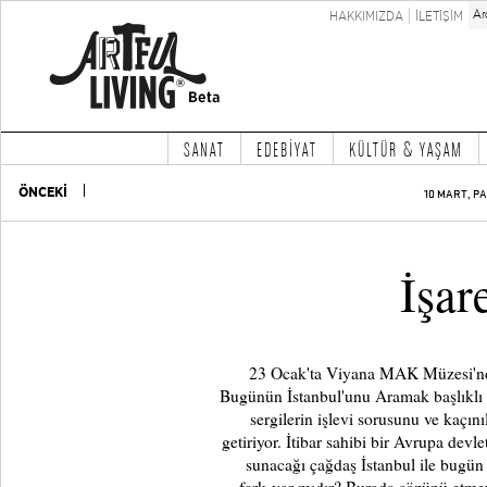
HAKKIMIZDA
İLETİŞİM
SANAT
EDEBİYAT
KÜLTÜR & YAŞAM
ÖNCEKİ
10 MART, PA
İşar
23 Ocak'ta Viyana MAK Müzesi'nde
Bugünün İstanbul'unu Aramak başlıklı s
sergilerin işlevi sorusunu ve kaçı
getiriyor. İtibar sahibi bir Avrupa devl
sunacağı çağdaş İstanbul ile bugü