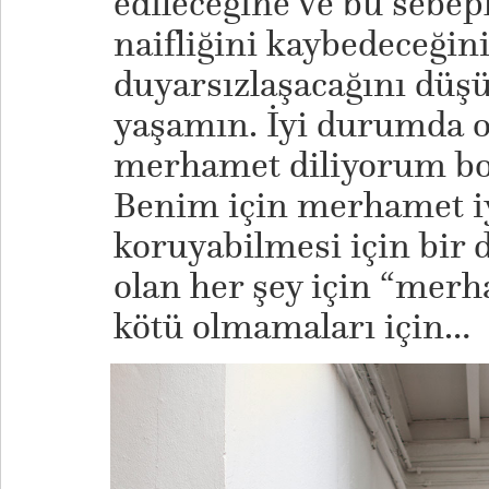
edileceğine ve bu sebep
naifliğini kaybedeceğin
duyarsızlaşacağını düş
yaşamın. İyi durumda ol
merhamet diliyorum bo
Benim için merhamet iyi
koruyabilmesi için bir d
olan her şey için “merh
kötü olmamaları için…