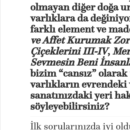
olmayan diğer doğa un
varlıklara da değiniy
farklı element ve madd
ve Affet Kurumak Zo
Çiçeklerini III-IV
,
Mer
Sevmesin Beni İnsanla
bizim “cansız” olarak
varlıkların evrendeki 
sanatınızdaki yeri ha
söyleyebilirsiniz?
İlk sorularınızda iyi o