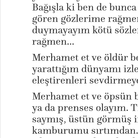
Bağışla ki ben de bunc
gören gözlerime rağmen
duymayayım kötü sözler
rağmen…
Merhamet et ve öldür b
yarattığım dünyamı izl
eleştirenleri sevdirme
Merhamet et ve öpsün b
ya da prenses olayım. T
saymış, üstün görmüş i
kamburumu sırtımdan.