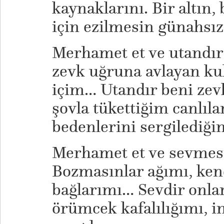
kaynaklarını. Bir altın, b
için ezilmesin günahsız
Merhamet et ve utandır 
zevk uğruna avlayan ku
içim… Utandır beni zevk
şovla tükettiğim canlıla
bedenlerini sergilediğ
Merhamet et ve sevmesi
Bozmasınlar ağımı, ke
bağlarımı… Sevdir onlar
örümcek kafalılığımı, 