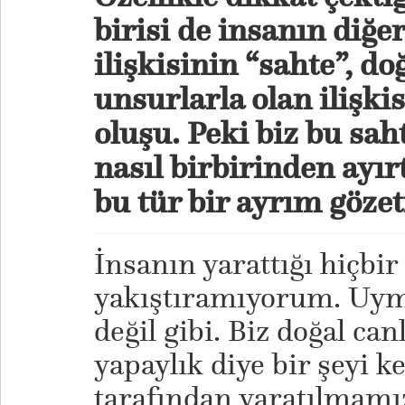
birisi de insanın diğer
ilişkisinin “sahte”, do
unsurlarla olan ilişki
oluşu. Peki biz bu saht
nasıl birbirinden ayır
bu tür bir ayrım göze
İnsanın yarattığı hiçbir
yakıştıramıyorum. Uym
değil gibi. Biz doğal c
yapaylık diye bir şeyi k
tarafından yaratılmamı