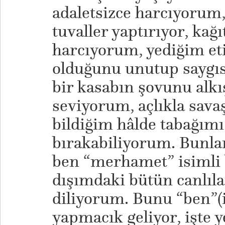
adaletsizce harcıyorum
tuvaller yaptırıyor, kağı
harcıyorum, yediğim eti
olduğunu unutup saygıs
bir kasabın şovunu alkı
seviyorum, açlıkla sava
bildiğim hâlde tabağım
bırakabiliyorum. Bunl
ben “merhamet” isimli 
dışımdaki bütün canlıla
diliyorum. Bunu “ben”(i
yapmacık geliyor, işte 