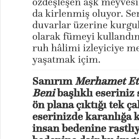
özdeşleşen aşk meyvesi 
da kirlenmiş oluyor. Se
duvarlar üzerine kurgu
olarak fümeyi kullandım
ruh hâlimi izleyiciye me
yaşatmak içim.
Sanırım
Merhamet Et 
Beni
başlıklı eseriniz
ön plana çıktığı tek ç
eserinizde karanlığa 
insan bedenine rastlı