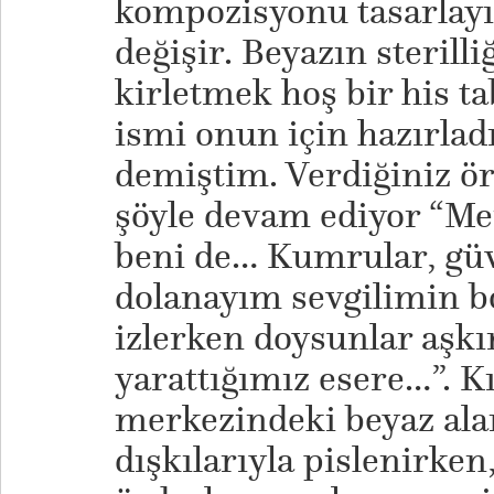
kompozisyonu tasarlayı
değişir. Beyazın sterilli
kirletmek hoş bir his t
ismi onun için hazırlad
demiştim. Verdiğiniz ö
şöyle devam ediyor “Mer
beni de… Kumrular, güv
dolanayım sevgilimin b
izlerken doysunlar aşk
yarattığımız esere…”. K
merkezindeki beyaz al
dışkılarıyla pislenirken