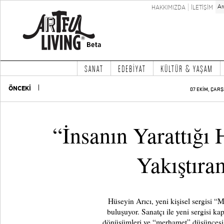
HAKKIMIZDA
İLETİŞİM
SANAT
EDEBİYAT
KÜLTÜR & YAŞAM
ÖNCEKİ
07 EKİM, ÇAR
“İnsanın Yarattığı
Yakıştır
Hüseyin Arıcı, yeni kişisel sergisi “M
buluşuyor. Sanatçı ile yeni sergisi k
dönüşümleri ve “merhamet” düşüncesi 