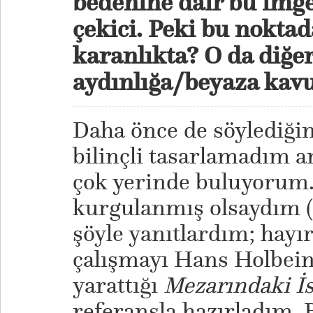
bedenine dair bu imge
çekici. Peki bu nokta
karanlıkta? O da diğer
aydınlığa/beyaza ka
​Daha önce de söylediği
bilinçli tasarlamadım 
çok yerinde buluyorum
kurgulanmış olsaydım (
şöyle yanıtlardım; hay
çalışmayı Hans Holbein’
yarattığı
Mezarındaki İ
referansla hazırladım.