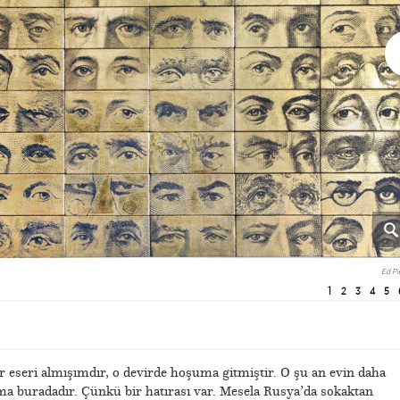
Ed Pi
1
2
3
4
5
eseri almışımdır, o devirde hoşuma gitmiştir. O şu an evin daha
a buradadır. Çünkü bir hatırası var. Mesela Rusya’da sokaktan