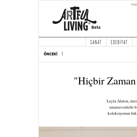
HA
SANAT
EDEBİYAT
ÖNCEKİ
"Hiçbir Zaman
Leyla Alaton, üniv
sanatseverlerle b
koleksiyonun hika