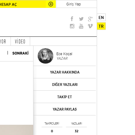
Giriş Yap
HESAP AÇ
EN
TR
YOR
VİDEO
SONRAKİ
Ece Koçal
YAZAR
YAZAR HAKKINDA
DİĞER YAZILARI
TAKİP ET
YAZAR PAYLAŞ
TAKİPÇİLERİ
YAZILARI
0
32