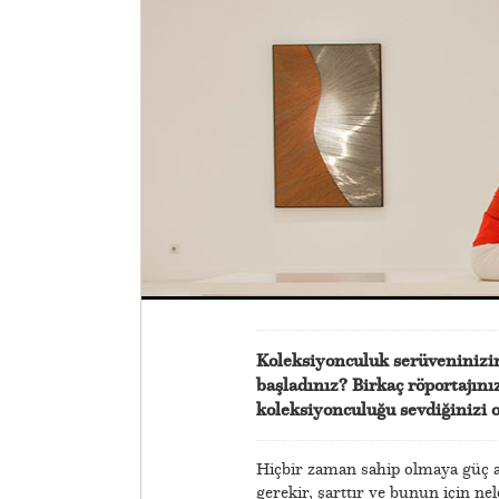
Koleksiyonculuk serüveninizin
başladınız? Birkaç röportajını
koleksiyonculuğu sevdiğiniz
Hiçbir zaman sahip olmaya güç a
gerekir, şarttır ve bunun için 