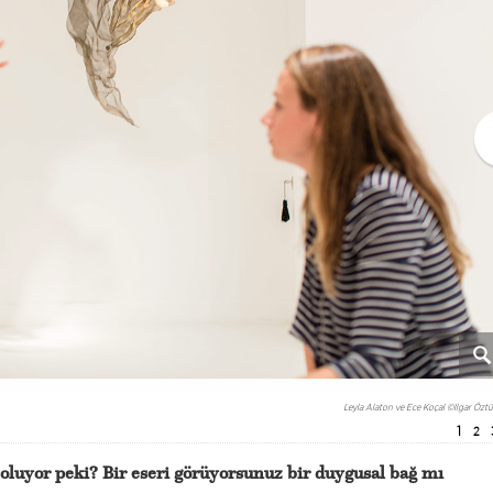
Leyla Alaton ve Ece Koçal
©Ilgar Öztü
1
2
e oluyor peki? Bir eseri görüyorsunuz bir duygusal bağ mı