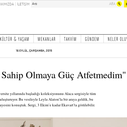
KKIMIZDA
İLETİŞİM
KÜLTÜR & YAŞAM
MEKANLAR
TAKVİM
GÜNDEM
NELER OLU
16 EYLÜL, ÇARŞAMBA, 2015
 Sahip Olmaya Güç Atfetmedim"
ersite yıllarında başladığı koleksiyonunu Alaca sergisiyle tüm
uluşturuyor. Bu vesileyle Leyla Alaton’la bir araya geldik, bu
yesini konuştuk. Sergi, 3 Ekim’e kadar Ekavart’ta görülebilir.