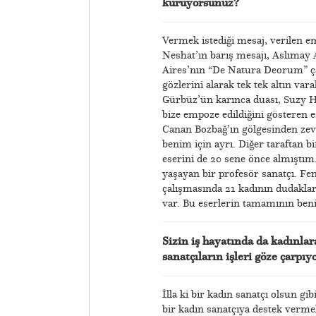
kuruyorsunuz?
Vermek istediği mesaj, verilen em
Neshat’ın barış mesajı, Aslımay A
Aires’nın “De Natura Deorum” ça
gözlerini alarak tek tek altın var
Gürbüz’ün karınca duası, Suzy Hu
bize empoze edildiğini gösteren e
Canan Bozbağ’ın gölgesinden zevk
benim için ayrı. Diğer taraftan b
eserini de 20 sene önce almıştım.
yaşayan bir profesör sanatçı. F
çalışmasında 21 kadının dudakları
var. Bu eserlerin tamamının beni
Sizin iş hayatında da kadınla
sanatçıların işleri göze çarpı
İlla ki bir kadın sanatçı olsun gib
bir kadın sanatçıya destek verme