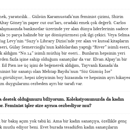
ek, yaratıcılık... Gülsün Karamustafa’nın feminist çizimi, Shirin
ltay Göney’in paper cut out’ları, oradaki emek çok değerli. Carlos
lışmasında banknotlar üzerinde yer alan dünya liderlerinin sadece
akla 70 parça halinde bir işe dönüştürmesi çok ilgi çekici. Veya Selma
g Levy’nin “Suzy’s Library Dizisi’nde yer alan ve kutsal kitapların
seri, Gülay Semercioğlu’nun kablolardan yaptığı “River” isimli eseri,
 aldığım “No.14” isimli müthiş bir eseri… Bunların hepsinin yeri
irden fazla işine sahip olduğum sanatçılar da var. Elvan Alpay’ın bir
 Ed Pien ise üç işini de beğenerek aldığım, Tayvanlı Kanada’da
eminist bir sanatçı olan Mehtap Baydu’nun “Söz Gümüş İse”
 görülüyor; hepsi izleyicinin boy hizasında ve hepsinin ayrı hikayes
m duygularımı cezbeden ayrı bir tarafı var.
ra destek olduğunuzu biliyorum. Koleksiyonunuzda da kadın
yor. Feminist işler size ayrıca cezbediyor mu?
i bir bakış açım yok tabii ki. Ama bir kadın sanatçıya, özellikle genç
k mutlu ediyor beni. Evet burada tesadüfen kadın sanatçıların