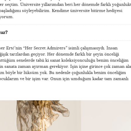
ler seçtim. Üniversite yıllarımdan beri her dönemde farklı yoğunluk
başladığımı söyleyebilirim. Kendime üniversite bitirme hediyesi
lıyorum.
nuz?
eser Erté’nin “Her Secret Admirers” isimli çalışmasıydı. İnsan
ğişik tarzlardan geçiyor. Her dönemde farklı bir şeyin önceliği
tüğüm senelerde tabii ki sanat koleksiyonculuğu benim önceliğim
çin sanata zaman ayırman gerekiyor. İşin içine girince çok zaman al
nim böyle bir lüksüm yok. Bu nedenle çoğunlukla benim önceliğim
çocuklarım ve bir işim var. Onun için umduğum kadar tam zamanlı