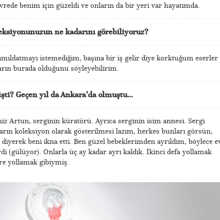
evrede benim için güzeldi ve onların da bir yeri var hayatımda.
leksiyonunuzun ne kadarını görebiliyoruz?
ıldatmayı istemediğim, başına bir iş gelir diye korktuğum eserler
arın burada olduğunu söyleyebilirim.
lişti? Geçen yıl da Ankara’da olmuştu…
iz Artun, serginin küratörü. Ayrıca serginin isim annesi. Sergi
arın koleksiyon olarak gösterilmesi lazım, herkes bunları görsün,
diyerek beni ikna etti. Ben güzel bebeklerimden ayrıldım, böylece e
di (gülüyor). Onlarla üç ay kadar ayrı kaldık. İkinci defa yollamak
ere yollamak gibiymiş.