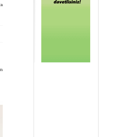
ta
an