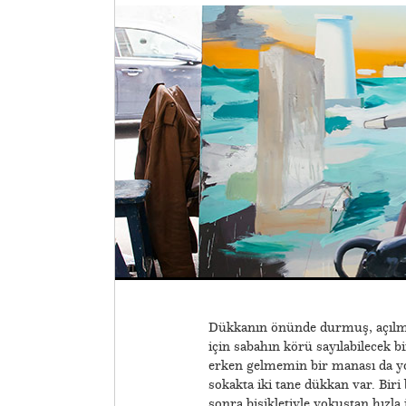
Dükkanın önünde durmuş, açılması
için sabahın körü sayılabilecek b
erken gelmemin bir manası da yo
sokakta iki tane dükkan var. Biri
sonra bisikletiyle yokuştan hızla