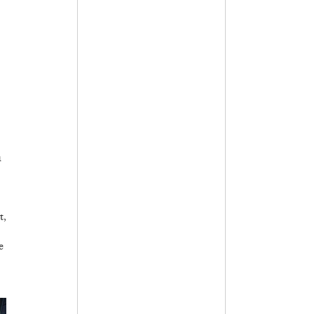
u
t,
e