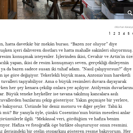
©Korhan Karaoys
1
2
3
4
5
ünen, hatta davetkâr bir mekân burası. “Bazen zor oluyor” diye
uşken içeri dalıveren dostları ve hatta mahalle sakinleri oluyormuş.
esim konuşmak isteyenler. İçlerinden ikisi, Cevahir ve Artin'in öze
yacılık yapan, ikisi de resim konuşmayı seven, gerçekliği dinleyenin
 ya da bazen sadece susan iki tuhaf adam. "Nasıl çalışıyorsun?" diye
 işe göre değişiyor. Tekerlekli büyük masa, Antonio'nun hareketli
k tuvalleri taşıyabiliyor. Ama o büyük resimleri duvara dayayarak
ırken her şey kenara çekilip onlara yer açılıyor. Atölyenin duvarların
r. Büyük teneke heykeller ise tavana takılmış kancalara asılı
uvallerden bazılarını çekip gösteriyor. Yakın geçmişte bir yerlere,
ne bakıyoruz. Üstünde bir deniz motoru ve diğer şeyler. Tabii ki
cü mü? Bir yanıyla öyle, çünkü Cosentino'nun bütün meselesi anlar
görüntülerle ilgili. “Mekânsal veri, gördüğüm ve hafıza benim
tıyor. Hafıza ve fotoğrafik öge birlikte oluşturuyor onun resmini.
 ilerisindeki bir otelin otoparkını gösteren resme bakıyorum. Her