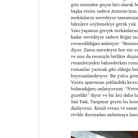
gün önünden geçen biri olarak be
başka resim sadece Antonio'nun 
mekânların neredeyse tamamının İ
bilenlere söylemeleye gerek yok.
Yani yaşamın gerçek mekânlarını
kadar neredeyse sadece Boğaz man
resmedildiğini anlatıyor. “Benims
diyor. Zaten neredeyse her tür re
ve onu da resmiyle birlikte düşü
resimlerinden bahsederken rom
romanlar yazmak gibi olduğu benz
heyecanlandırıyor. Bir yolcu gem
Yüzen apartman şeklindeki kruva
bulmadığımı anlatıyorum. “Nered
güzeldir” diyor ve bir kez daha 
Sait Faik, Tanpınar geçen bu kon
dinliyoruz. Kendi resmi ve sanat
zevkle durmadan anlatmaya hazır 