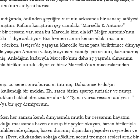
ino'nun atölyesi burası.
ındığımda, önünden geçtiğim vitrinin arkasında bir sanatçı atölyesi
lamıştım. Kafamı karıştıran şey camdaki “Marcello & Antonio”
bir ressam var, ama bu Marcello kim ola ki? Meğer Antonio'nun
da...” diye anlatıyor. Bizi hemen camın kenarındaki masanın
 ederken. İsviçre'de yaşayan Marcello biraz para biriktirince dünyay
 yaşayan Antonio vaktiyle aynısını yaptığı için sesini çıkaramamış.
tmiş. Anladığım kadarıyla Marcello'nun daha 17 yaşında olmasının
nla birlikte tuttuk” diyor ve biraz Marcello'nun maceralarından
ışmış. 20 sene sonra burasını tutmuş. Daha önce Erdoğan
ullandığı bir mekân. Eh, zaten bizim apartçı turistler ve rantçı
ükkan bakkal olmazsa ne olur ki? “Şansı varsa ressam atölyesi...”
'ya bir şey demiyorum.
rken her zaman kendi dünyasında mutlu bir ressamın hayatını
duğu masasında bazen oturup bir şeyler okuyan, bazen birileriyle
inliklerinde çalışan, bazen durmuş dışarıdan geçenleri seyreden ve
m. (Evet, dükkandan sokağa dökülen acemi trompet sesleri artık bir