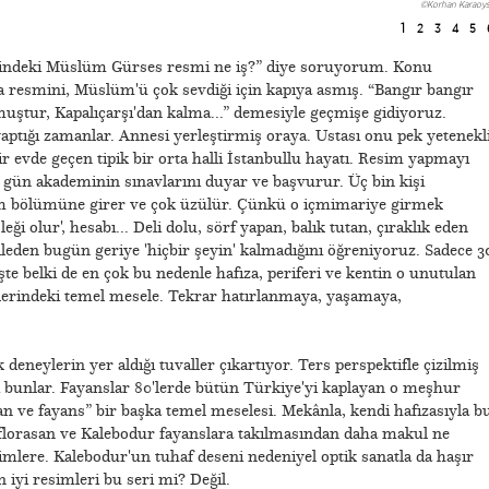
©Korhan Karaoys
1
2
3
4
5
trindeki Müslüm Gürses resmi ne iş?” diye soruyorum. Konu
ka resmini, Müslüm'ü çok sevdiği için kapıya asmış. “Bangır bangır
ştur, Kapalıçarşı'dan kalma...” demesiyle geçmişe gidiyoruz.
ptığı zamanlar. Annesi yerleştirmiş oraya. Ustası onu pek yetenekl
ir evde geçen tipik bir orta halli İstanbullu hayatı. Resim yapmayı
gün akademinin sınavlarını duyar ve başvurur. Üç bin kişi
sim bölümüne girer ve çok üzülür. Çünkü o içmimariye girmek
eği olur', hesabı... Deli dolu, sörf yapan, balık tutan, çıraklık eden
eden bugün geriye 'hiçbir şeyin' kalmadığını öğreniyoruz. Sadece 3
e belki de en çok bu nedenle hafıza, periferi ve kentin o unutulan
lerindeki temel mesele. Tekrar hatırlanmaya, yaşamaya,
neylerin yer aldığı tuvaller çıkartıyor. Ters perspektifle çizilmiş
i bunlar. Fayanslar 80'lerde bütün Türkiye'yi kaplayan o meşhur
an ve fayans” bir başka temel meselesi. Mekânla, kendi hafızasıyla b
n florasan ve Kalebodur fayanslara takılmasından daha makul ne
simlere. Kalebodur'un tuhaf deseni nedeniyel optik sanatla da haşır
 iyi resimleri bu seri mi? Değil.