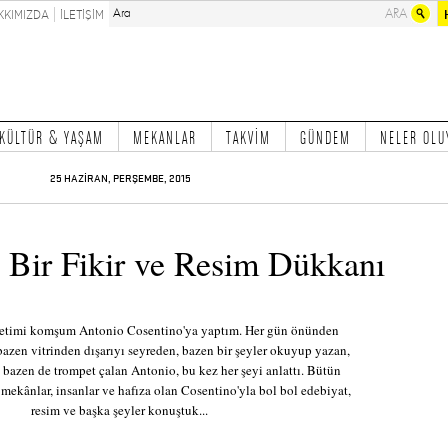
KKIMIZDA
İLETİŞİM
KÜLTÜR & YAŞAM
MEKANLAR
TAKVİM
GÜNDEM
NELER OLU
25 HAZİRAN, PERŞEMBE, 2015
 Bir Fikir ve Resim Dükkanı
aretimi komşum Antonio Cosentino'ya yaptım. Her gün önünden
zen vitrinden dışarıyı seyreden, bazen bir şeyler okuyup yazan,
 bazen de trompet çalan Antonio, bu kez her şeyi anlattı. Bütün
mekânlar, insanlar ve hafıza olan Cosentino'yla bol bol edebiyat,
resim ve başka şeyler konuştuk...