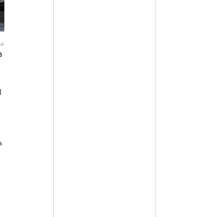
al
6
l
a