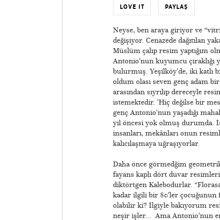
LOVE IT
PAYLAŞ
Neyse, ben araya giriyor ve “vi
değişiyor. Cenazede dağıtılan ya
Müslüm çalıp resim yaptığım olmu
Antonio'nun kuyumcu çıraklığı ya
bulurmuş. Yeşilköy'de, iki katlı b
oldum olası seven genç adam bir 
arasından sıyrılıp dereceyle re
istemektedir. 'Hiç değilse bir mesl
genç Antonio'nun yaşadığı mahall
yıl öncesi yok olmuş durumda. İşt
insanları, mekânları onun resim
kalıcılaşmaya uğraşıyorlar.
Daha önce görmedğim geometrik de
fayans kaplı dört duvar resimler
diktörtgen Kalebodurlar. “Floras
kadar ilgili bir 80'ler çocuğunu
olabilir ki? İlgiyle bakıyorum re
neşir işler... Ama Antonio'nun en