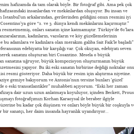
nim hafızamda da tam olarak böyle. Bir fotoğraf gibi. Ama pek çok
hafızasındaki insanlardan ve mekânlardan oluşuyor. Bu insan ve
stanbul'un arkalarından, gerilerinden geldiğini onun resmini iyi
 Cosentino'ya göre “2. ve 3. dünya kendi mekânlarını kaçırmıştır.”
 resmetmemiş, onları sanatın içine katmamıştır. Türkiye'de 60'lara
zaralarının, kadınların, vazoların ve köy güzellemelerinin
e bu adamlara ve kadınlara olan merakım galiba Sait Faik'le başladı”
feransının edebiyatta bir karşılığı var. Çok okuyan, edebiyatı seven
nerek sanatını oluşturan biri Cosantino. Mesela o büyük
an sanatına uğruyor, büyük kompozisyon oluşturmanın büyük
etmesini yapıyor. Bu iki eski sanatın birbirine değdiği noktalar on
isi resmi gösteriyor. Daha büyük bir resim için alıştırma niyetine.
ziye gemiye bakıyorum ve Antonio'nun tersine bunları 'güzel'
e o eski transatlantikler” muhabbeti açıyorum. “Eski her zaman
hafızaya dair uzun uzun anlatmaya koyuluyor, içinden Beckett, Prous
uşmayı fotoğrafçımızı Korhan Karaoysal ile beraber ilgiyle
 üzerine bu kadar çok düşünen ve onları böyle büyük bir coşkuyla v
bir sanatçı, her daim insanda hayranlık uyandırıyor...