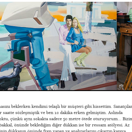
nı beklerken kendimi telaşlı bir müşteri gibi hissettim. Sanatçıla
ir saatte sözleşmiştik ve ben 10 dakika erken gelmiştim. Aslında
ktu, çünkü aynı sokakta sadece 50 metre ötede oturuyorum... Bizi
 bakkal, önünde beklediğim diğer dükkan ise bir ressam atölyesi. Az
 inip dükkanın önünde fren yapan ve anahtarlarını çıkartıp kapıya