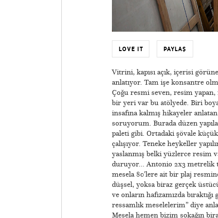
LOVE IT
PAYLAŞ
Vitrini, kapısı açık, içerisi gör
anlatıyor. Tam işe konsantre olm
Çoğu resmi seven, resim yapan, r
bir yeri var bu atölyede. Biri bo
insafına kalmış hikayeler anlatan
soruyorum. Burada düzen yapılan
paleti gibi. Ortadaki şövale küçü
çalışıyor. Teneke heykeller yapıl
yaslanmış belki yüzlerce resim va
duruyor... Antonio 2x3 metrelik t
mesela 80'lere ait bir plaj resmi
düşsel, yoksa biraz gerçek üstü
ve onların hafızamızda bıraktığı 
ressamlık meselelerim” diye anla
Mesela hemen bizim sokağın biraz