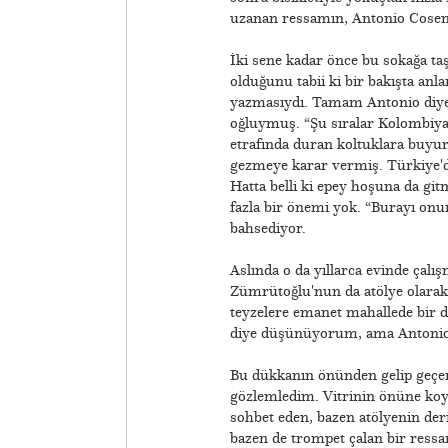
uzanan ressamın, Antonio Cosent
İki sene kadar önce bu sokağa taş
olduğunu tabii ki bir bakışta an
yazmasıydı. Tamam Antonio diye 
oğluymuş. “Şu sıralar Kolombiya'
etrafında duran koltuklara buyur
gezmeye karar vermiş. Türkiye'de
Hatta belli ki epey hoşuna da gi
fazla bir önemi yok. “Burayı onu
bahsediyor.
Aslında o da yıllarca evinde çal
Zümrütoğlu'nun da atölye olarak k
teyzelere emanet mahallede bir d
diye düşünüyorum, ama Antonio
Bu dükkanın önünden gelip geçe
gözlemledim. Vitrinin önüne koy
sohbet eden, bazen atölyenin der
bazen de trompet çalan bir ressa