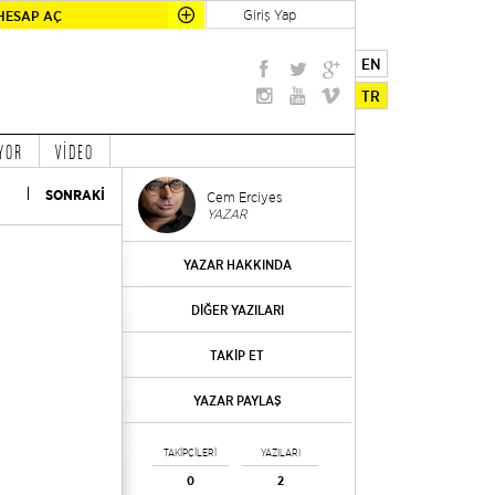
Giriş Yap
HESAP AÇ
EN
TR
YOR
VİDEO
SONRAKİ
Cem Erciyes
YAZAR
YAZAR HAKKINDA
DİĞER YAZILARI
TAKİP ET
YAZAR PAYLAŞ
TAKİPÇİLERİ
YAZILARI
0
2