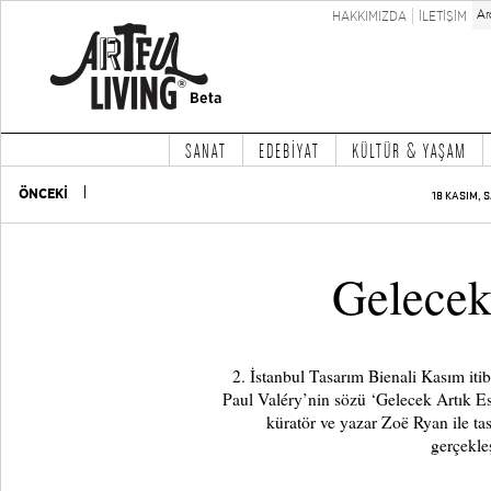
HAKKIMIZDA
İLETİŞİM
SANAT
EDEBİYAT
KÜLTÜR & YAŞAM
ÖNCEKİ
18 KASIM, S
Gelecek
2. İstanbul Tasarım Bienali Kasım itiba
Paul Valéry’nin sözü ‘Gelecek Artık Esk
küratör ve yazar Zoë Ryan ile tas
gerçekleş