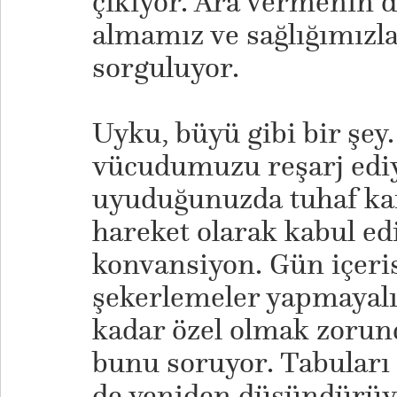
çıkıyor. Ara vermenin 
almamız ve sağlığımızla 
sorguluyor.
Uyku, büyü gibi bir şey
vücudumuzu reşarj ediy
uyuduğunuzda tuhaf kar
hareket olarak kabul edi
konvansiyon. Gün içeri
şekerlemeler yapmayal
kadar özel olmak zorun
bunu soruyor. Tabuları k
de yeniden düşündürüy