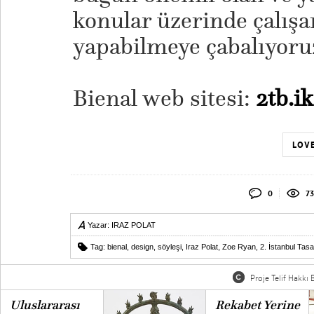
konular üzerinde çalış
yapabilmeye çabalıyoru
Bienal web sitesi:
2tb.i
LOVE
0
73
Yazar:
IRAZ POLAT
Tag:
bienal
,
design
,
söyleşi
,
Iraz Polat
,
Zoe Ryan
,
2. İstanbul Tasa
Proje Telif Hakkı B
Uluslararası
Rekabet Yerine