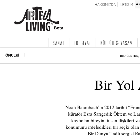
HAKKIMIZDA
İLETİŞİM
SANAT
EDEBİYAT
KÜLTÜR & YAŞAM
ÖNCEKİ
08 AĞUSTOS, 
Bir Yol 
Noah Baumbach’ın 2012 tarihli “France
küratör Esra Sarıgedik Öktem ve Lar
kaybolan bireyin, insan ilişkileri v
konumunu irdeledikleri bir seçki ol
Bir Dünya “ adlı sergisi 