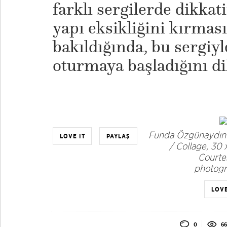
farklı sergilerde dikkat
yapı eksikliğini kırmas
bakıldığında, bu sergiyl
oturmaya başladığını dil
Funda Özgünaydın 
LOVE IT
PAYLAŞ
/ Collage, 30 
Courte
photogr
LOVE
0
66