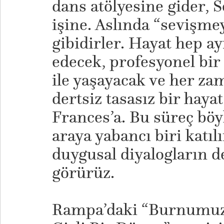
dans atölyesine gider, S
işine. Aslında “sevişmey
gibidirler. Hayat hep a
edecek, profesyonel bir
ile yaşayacak ve her za
dertsiz tasasız bir hayat
Frances’a. Bu süreç böy
araya yabancı biri katıl
duygusal diyalogların d
görürüz.
Rampa’daki “Burnumu