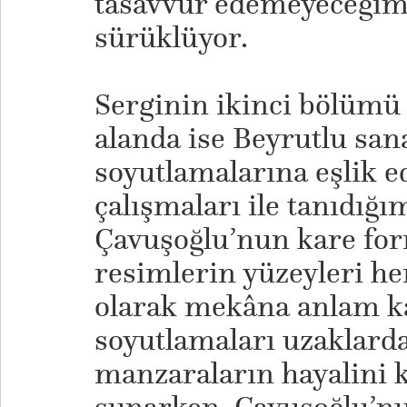
tasavvur edemeyeceğimi
sürüklüyor.
Serginin ikinci bölümü
alanda ise Beyrutlu san
soyutlamalarına eşlik e
çalışmaları ile tanıdığı
Çavuşoğlu’nun kare for
resimlerin yüzeyleri h
olarak mekâna anlam ka
soyutlamaları uzaklard
manzaraların hayalini