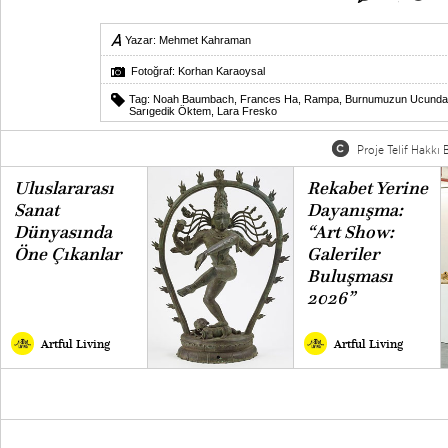
Yazar:
Mehmet Kahraman
Fotoğraf: Korhan Karaoysal
Tag:
Noah Baumbach
,
Frances Ha
,
Rampa
,
Burnumuzun Ucunda D
Sarıgedik Öktem
,
Lara Fresko
Proje Telif Hakkı B
Uluslararası
Rekabet Yerine
Sanat
Dayanışma:
Dünyasında
“Art Show:
Öne Çıkanlar
Galeriler
Buluşması
2026”
Artful Living
Artful Living