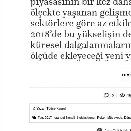
piyasasının bir kez d
ölçekte yaşanan gelişm
sektörlere göre az etkil
2018’de bu yükselişin 
küresel dalgalanmaların
ölçüde ekleyeceği yeni 
LOVE
0
11
Yazar:
Tuğçe Kaprol
Tag:
2017
,
İstanbul Bienali
,
Koleksiyoner
,
Rekor
,
Müzayede
,
Dün
Proje Telif Hakkı B