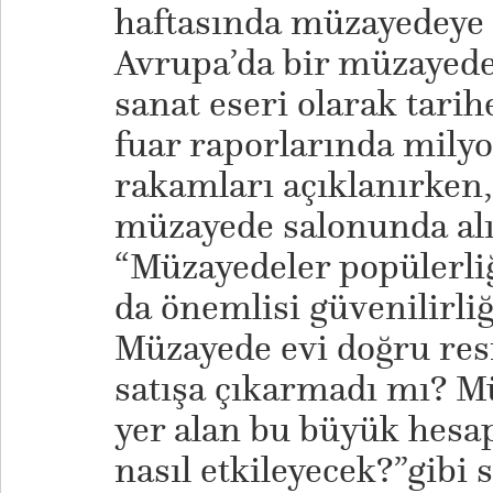
haftasında müzayedeye çı
Avrupa’da bir müzayede
sanat eseri olarak tarih
fuar raporlarında milyon
rakamları açıklanırken,
müzayede salonunda alı
“Müzayedeler popülerli
da önemlisi güvenilirliğ
Müzayede evi doğru re
satışa çıkarmadı mı? Mü
yer alan bu büyük hesa
nasıl etkileyecek?”gibi