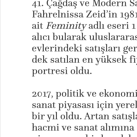
41. Çağdaş ve Modern S
Fahrelnissa Zeid’in 1981
ait
Feminity
adlı eseri 
alıcı bularak uluslarar
evlerindeki satışları g
dek satılan en yüksek fi
portresi oldu.
2017, politik ve ekono
sanat piyasası için yerel
bir yıl oldu. Artan satı
hacmi ve sanat alımına a