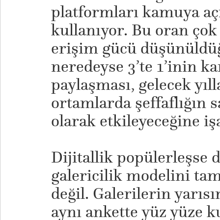
platformları kamuya açı
kullanıyor. Bu oran çok
erişim gücü düşünüldüğ
neredeyse 3’te 1’inin k
paylaşması, gelecek yılla
ortamlarda şeffaflığın s
olarak etkileyeceğine iş
​Dijitallik popülerleşse 
galericilik modelini t
değil. Galerilerin yarıs
aynı ankette yüz yüze 