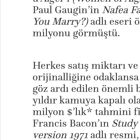
Paul Gaugin’in
Nafea F
You Marry?)
adlı eseri ö
milyonu görmüştü.
Herkes satış miktarı ve
orijinalliğine odaklansa
göz ardı edilen önemli b
yıldır kamuya kapalı ol
milyon $’lık* tahmini f
Francis Bacon’ın
Study 
version 1971
adlı resmi