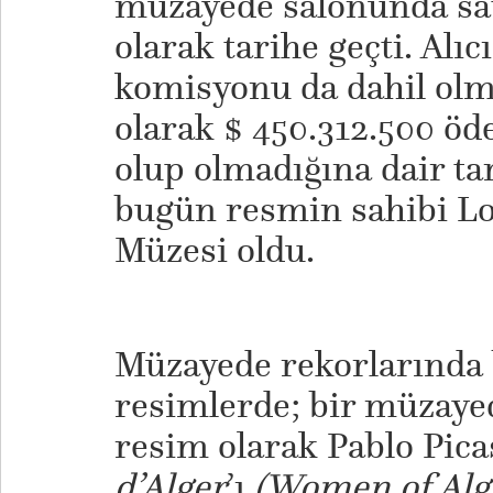
müzayede salonunda sat
olarak tarihe geçti. Alı
komisyonu da dahil olm
olarak $ 450.312.500 öd
olup olmadığına dair ta
bugün resmin sahibi L
Müzesi oldu.
Müzayede rekorlarında b
resimlerde; bir müzayed
resim olarak Pablo Pic
d’Alger
’ı
(Women of Algi