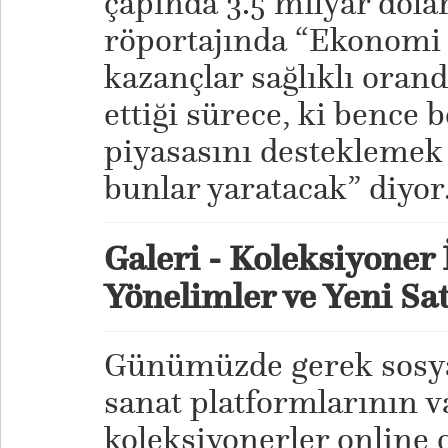
çapında 3.5 milyar dola
röportajında “Ekonomi i
kazançlar sağlıklı ora
ettiği sürece, ki bence b
piyasasını desteklemek 
bunlar yaratacak” diyor
Galeri - Koleksiyoner 
Yönelimler ve Yeni Satı
Günümüzde gerek sosyal
sanat platformlarının va
koleksiyonerler online o