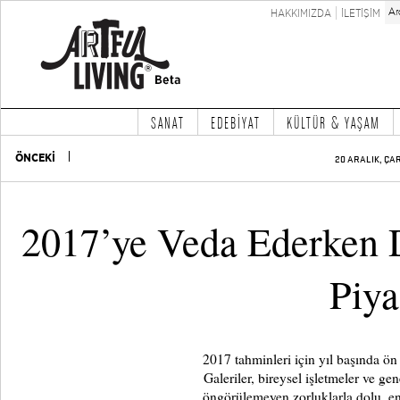
HAKKIMIZDA
İLETİŞİM
SANAT
EDEBİYAT
KÜLTÜR & YAŞAM
ÖNCEKİ
20 ARALIK, ÇA
2017’ye Veda Ederken 
Piya
2017 tahminleri için yıl başında ön 
Galeriler, bireysel işletmeler ve gen
öngörülemeyen zorluklarla dolu, end