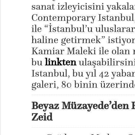
sanat izleyicisini yaka
Contemporary Istanbul
ile “İstanbul’u uluslara
haline getirmek” istiyo
Kamiar Maleki ile olan 
bu
linkten
ulaşabilirsi
Istanbul, bu yıl 42 yab
galeri, 80 binin üzerind
Beyaz Müzayede’den R
Zeid