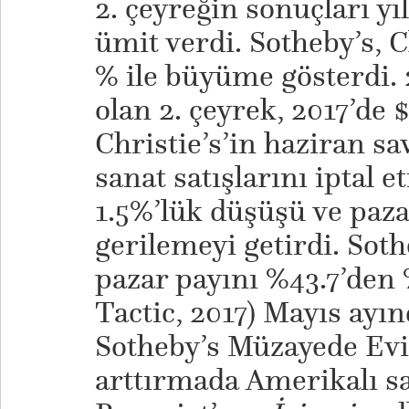
2. çeyreğin sonuçları yıl
ümit verdi. Sotheby’s, Ch
% ile büyüme gösterdi. 
olan 2. çeyrek, 2017’de 
Christie’s’in haziran sa
sanat satışlarını iptal e
1.5%’lük düşüşü ve paza
gerilemeyi getirdi. Soth
pazar payını %43.7’den 
Tactic, 2017) Mayıs ayı
Sotheby’s Müzayede Evi
arttırmada Amerikalı sa