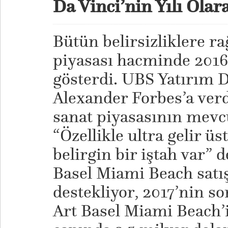
Da Vinci’nin Yılı Olar
Bütün belirsizliklere r
piyasası hacminde 2016
gösterdi. UBS Yatırım 
Alexander Forbes’a verd
sanat piyasasının mev
“Özellikle ultra gelir ü
belirgin bir iştah var”
Basel Miami Beach satı
destekliyor, 2017’nin s
Art Basel Miami Beach’i