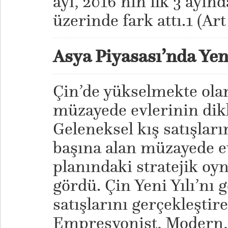
ayı, 2016’nın ilk 3 ayın
üzerinde fark attı.1 (Art
Asya Piyasası’nda Yeni
Çin’de yükselmekte olan
müzayede evlerinin dik
Geleneksel kış satışlar
başına alan müzayede e
planındaki stratejik oy
gördü. Çin Yeni Yılı’nı 
satışlarını gerçekleştir
Empresyonist, Modern, 