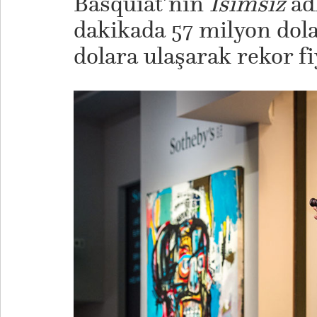
Basquiat’nın
İsimsiz
ad
dakikada 57 milyon dol
dolara ulaşarak rekor fi