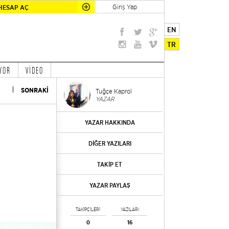
Giriş Yap
HESAP AÇ
EN
TR
YOR
VİDEO
SONRAKİ
Tuğçe Kaprol
YAZAR
YAZAR HAKKINDA
DİĞER YAZILARI
TAKİP ET
YAZAR PAYLAŞ
TAKİPÇİLERİ
YAZILARI
0
16