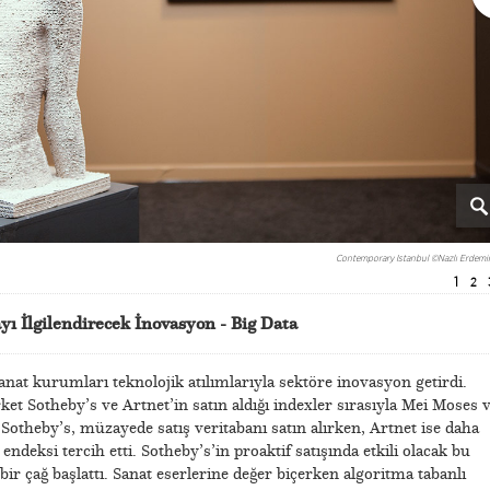
Contemporary Istanbul ©Nazlı Erdemir
1
2
 İlgilendirecek İnovasyon - Big Data
sanat kurumları teknolojik atılımlarıyla sektöre inovasyon getirdi.
irket Sotheby’s ve Artnet’in satın aldığı indexler sırasıyla Mei Moses 
Sotheby’s, müzayede satış veritabanı satın alırken, Artnet ise daha
deksi tercih etti. Sotheby’s’in proaktif satışında etkili olacak bu
i bir çağ başlattı. Sanat eserlerine değer biçerken algoritma tabanlı