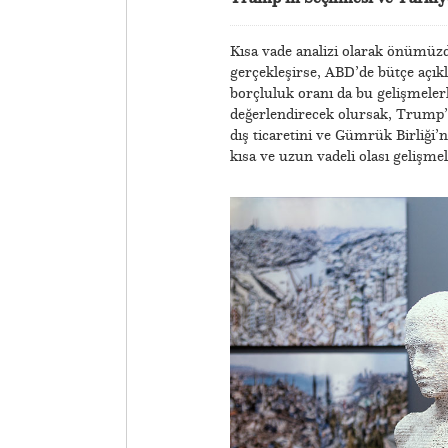
Kısa vade analizi olarak önümüz
gerçekleşirse, ABD’de bütçe açıkla
borçluluk oranı da bu gelişmelerle
değerlendirecek olursak, Trump’ı
dış ticaretini ve Gümrük Birliği’
kısa ve uzun vadeli olası gelişme