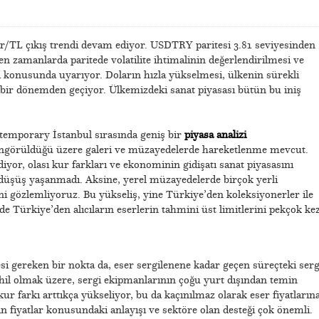
lar/TL çıkış trendi devam ediyor. USDTRY paritesi 3.81 seviyesinden
n zamanlarda paritede volatilite ihtimalinin değerlendirilmesi ve
ri konusunda uyarıyor. Doların hızla yükselmesi, ülkenin sürekli
bir dönemden geçiyor. Ülkemizdeki sanat piyasası bütün bu iniş
temporary İstanbul sırasında geniş bir
piyasa analizi
öngörüldüğü üzere galeri ve müzayedelerde hareketlenme mevcut.
iyor, olası kur farkları ve ekonominin gidişatı sanat piyasasını
r düşüş yaşanmadı. Aksine, yerel müzayedelerde birçok yerli
ini gözlemliyoruz. Bu yükseliş, yine Türkiye’den koleksiyonerler ile
 Türkiye’den alıcıların eserlerin tahmini üst limitlerini pekçok ke
si gereken bir nokta da, eser sergilenene kadar geçen süreçteki serg
hil olmak üzere, sergi ekipmanlarının çoğu yurt dışından temin
kur farkı arttıkça yükseliyor, bu da kaçınılmaz olarak eser fiyatların
ın fiyatlar konusundaki anlayışı ve sektöre olan desteği çok önemli.