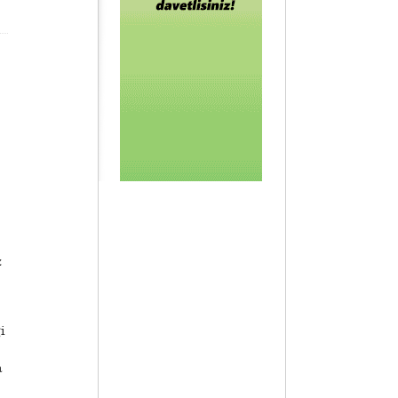
z
i
a