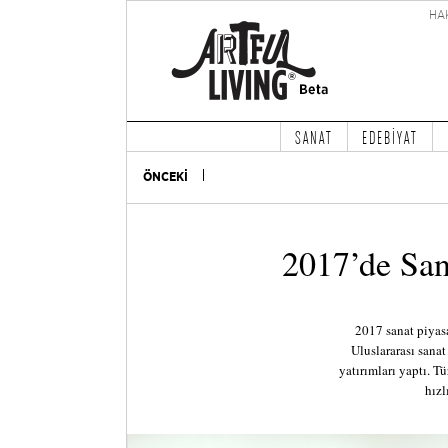
HA
SANAT
EDEBİYAT
ÖNCEKİ
2017’de San
2017 sanat piyasa
Uluslararası sanat 
yatırımları yaptı. 
hızl