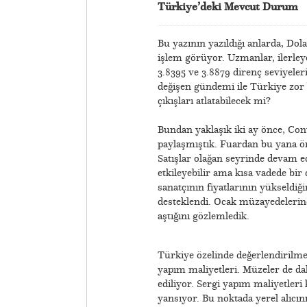
Türkiye’deki Mevcut Durum
Bu yazının yazıldığı anlarda, Do
işlem görüyor. Uzmanlar, ilerleye
3.8395 ve 3.8879 direnç seviyele
değişen gündemi ile Türkiye zor 
çıkışları atlatabilecek mi?
Bundan yaklaşık iki ay önce, Con
paylaşmıştık. Fuardan bu yana 
Satışlar olağan seyrinde devam ed
etkileyebilir ama kısa vadede bi
sanatçının fiyatlarının yükseldiğ
desteklendi. Ocak müzayedelerinde
aştığını gözlemledik.
Türkiye özelinde değerlendirilme
yapım maliyetleri. Müzeler de da
ediliyor. Sergi yapım maliyetleri 
yansıyor. Bu noktada yerel alıcın