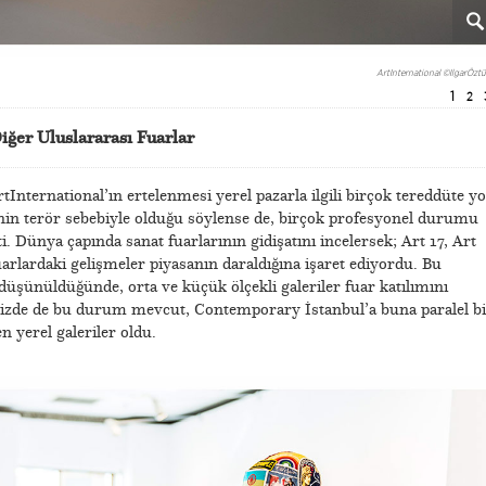
ArtInternational
©IlgarÖztü
1
2
iğer Uluslararası Fuarlar
tInternational’ın ertelenmesi yerel pazarla ilgili birçok tereddüte yo
nin terör sebebiyle olduğu söylense de, birçok profesyonel durumu
 Dünya çapında sanat fuarlarının gidişatını incelersek; Art 17, Art
arlardaki gelişmeler piyasanın daraldığına işaret ediyordu. Bu
si düşünüldüğünde, orta ve küçük ölçekli galeriler fuar katılımını
mizde de bu durum mevcut, Contemporary İstanbul’a buna paralel bi
n yerel galeriler oldu.