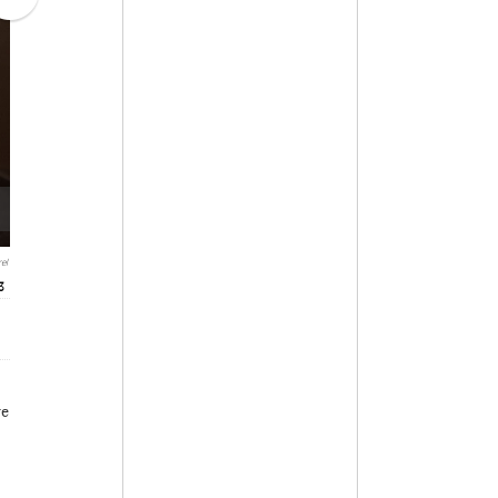
el
3
ve